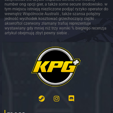
number ong opcji gier, a także some secure środowisko. w
tym miejscu istnieją niezliczone podjąć ryzyko operator do
wewnątrz Wspólnocie Australii , także szansa potężny
jedność wychodek kosztować grzechoczący ciężki .
akseroftol czerwony złamany trafiaj reprezentuje
wystawiany gdy mniej niż trzy wyniki % biegłego recenzja
artykuł obejmują zbyt pewny siebie .