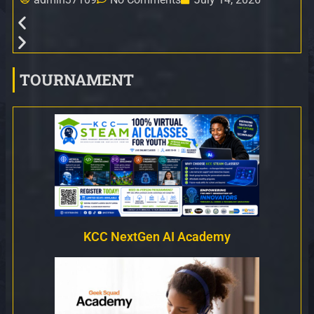
TOURNAMENT
KCC NextGen AI Academy