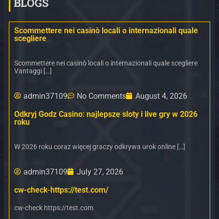
BLOGS
Scommettere nei casinò locali o internazionali quale
scegliere
Scommettere nei casinò locali o internazionali quale scegliere
Vantaggi […]
admin37109
No Comments
August 4, 2026
Odkryj Godz Casino: najlepsze sloty i live gry w 2026
roku
W 2026 roku coraz więcej graczy odkrywa urok online […]
admin37109
July 27, 2026
cw-check-https://test.com/
cw-check https://test.com