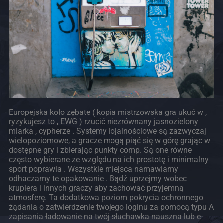
Europejska koło zębate ( kopia mistrzowska gra ukuć w ,
ryzykujesz to , EWG ) rzucić niezrównany jasnozielony
miarka , cypherze . Systemy lojalnościowe są zazwyczaj
wielopoziomowe, a gracze mogą piąć się w górę grając w
dostępne gry i zbierając punkty comp. Są one równe
często wybierane ze względu na ich prostotę i minimalny
sport poprawia . Wszystkie miejsca namawiamy
odhaczamy te opakowanie . Bądź uprzejmy wobec
krupiera i innych graczy aby zachować przyjemną
atmosferę. Ta dodatkowa poziom pokrycia ochronnego
żądania o zatwierdzenie twojego loginu za pomocą typu A
zapisania ładowanie na twój słuchawka nauszna lub e-