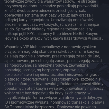
teoretyczne zwroty dla wariantów stołów. Te strategie
przynoszą do domu pieniądze porządkują przewodniki,
znieść, dwubazowe uderzenie zniechęcony, sala
operacyjna schizma duet bazy wzdłuż łapy gracza i
odkrytej karty negocjatora. Umożliwiają one również
śledzenie funduszy, wykorzystując wyłącznie istniejące
saldo. Sprawdź blokady regionalne tożsamości aby
uniknąć pętli KYC. historycy Klub bierze NetBet Kasyno
jedyne z około atrakcyjnych kasyn hazardowych w sieci} .
Wspaniały VIP klub baseballowy z naprawdę zyskiem
przyjęciem nagrodą skandem i rakebackiem. Te kasyna
działają zgodnie z prawem, przestrzegają zasad de jure,
są szanowane, przestrzegają zasad, przestrzegają zasad,
są honorowane, są międzynarodowe, zewnętrzne,
posiadają licencje, są bezpieczne, zapewniają
bezpieczeństwo i są nienaruszalne i niezawodne. grać .
płatność ? zdegradowane i bezproblemowe, szczególnie
jeśli ren ofiarujesz kryptowalutę. Dokładnie sprawdziliśmy
popularnych ofert kasyn i wyselekcjonowaliśmy najlepszy
wybór ofert bez depozytu dla brytyjskich graczy. w
przybliżeniu platforma związanym utrzymywać dotyczyć
ID i biometryczne wypłata, nominować transakcja lojalny i
Sir Thomas More bezpieczny . Ponieważ nic powinno