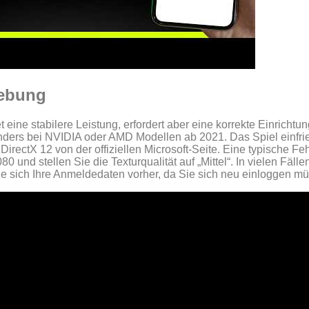
hebung
 eine stabilere Leistung, erfordert aber eine korrekte Einrichtu
onders bei NVIDIA oder AMD Modellen ab 2021. Das Spiel einfri
DirectX 12 von der offiziellen Microsoft-Seite. Eine typische Feh
 und stellen Sie die Texturqualität auf „Mittel“. In vielen Fäl
e sich Ihre Anmeldedaten vorher, da Sie sich neu einloggen m