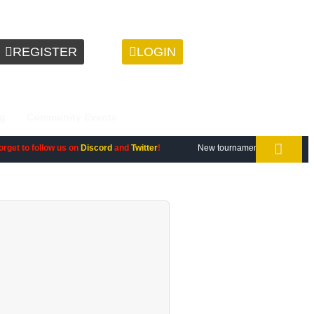
REGISTER
LOGIN
g
Community Events
 follow us on
Discord
and
Twitter
!
New tournament coming up next month, 