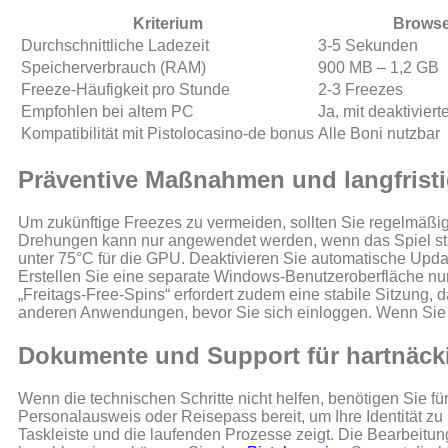
Kriterium
Browse
Durchschnittliche Ladezeit
3-5 Sekunden
Speicherverbrauch (RAM)
900 MB – 1,2 GB
Freeze-Häufigkeit pro Stunde
2-3 Freezes
Empfohlen bei altem PC
Ja, mit deaktivie
Kompatibilität mit Pistolocasino-de bonus
Alle Boni nutzbar
Präventive Maßnahmen und langfristig
Um zukünftige Freezes zu vermeiden, sollten Sie regelmäßi
Drehungen kann nur angewendet werden, wenn das Spiel stab
unter 75°C für die GPU. Deaktivieren Sie automatische Updat
Erstellen Sie eine separate Windows-Benutzeroberfläche nur
„Freitags-Free-Spins“ erfordert zudem eine stabile Sitzung, 
anderen Anwendungen, bevor Sie sich einloggen. Wenn Sie di
Dokumente und Support für hartnäck
Wenn die technischen Schritte nicht helfen, benötigen Sie f
Personalausweis oder Reisepass bereit, um Ihre Identität z
Taskleiste und die laufenden Prozesse zeigt. Die Bearbeitun