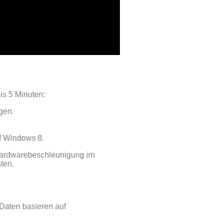
is 5 Minuten:
gen.
uf Windows 8.
 Hardwarebeschleunigung im
ten.
 Daten basieren auf