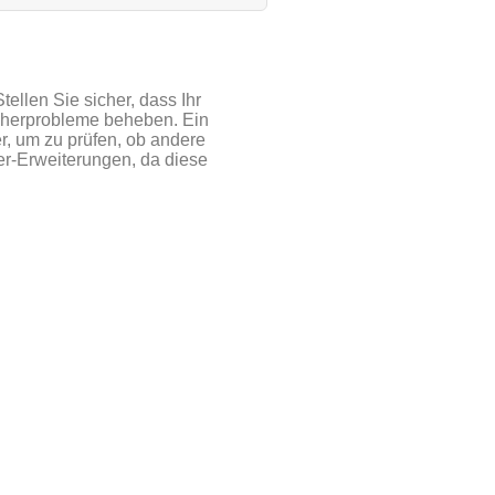
ellen Sie sicher, dass Ihr
icherprobleme beheben. Ein
r, um zu prüfen, ob andere
r-Erweiterungen, da diese