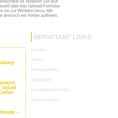
rreichbar ist. Notieren Sie sich
üsselt über das Upload-Formular
 sie zur Whitelist hinzu. Mit
 dennoch ein Fehler auftreten,
IMPORTANT LINKS
Contact
About
cademy
Privacy Policy
Copyright
talyst
k Squad
Cancellation Policy
Camp!
Sponsorships
timate –