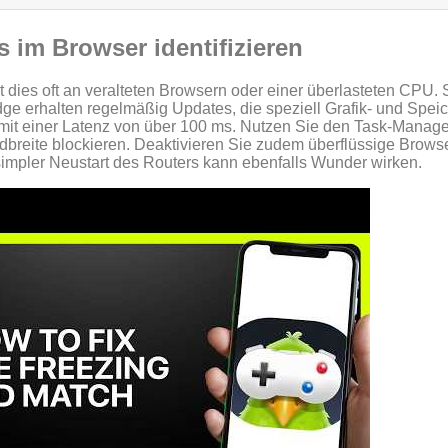
s im Browser identifizieren
 dies oft an veralteten Browsern oder einer überlasteten CPU. St
ge erhalten regelmäßig Updates, die speziell Grafik- und Spe
ng mit einer Latenz von über 100 ms. Nutzen Sie den Task-Manage
reite blockieren. Deaktivieren Sie zudem überflüssige Browse
simpler Neustart des Routers kann ebenfalls Wunder wirken.