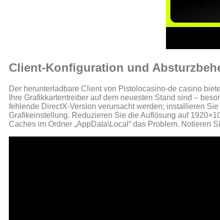
Client-Konfiguration und Absturzbe
Der herunterladbare Client von Pistolocasino-de casino bietet
Ihre Grafikkartentreiber auf dem neuesten Stand sind – bes
fehlende DirectX-Version verursacht werden; installieren Sie 
Grafikeinstellung. Reduzieren Sie die Auflösung auf 1920×1080
Caches im Ordner „AppData\Local“ das Problem. Notieren Si