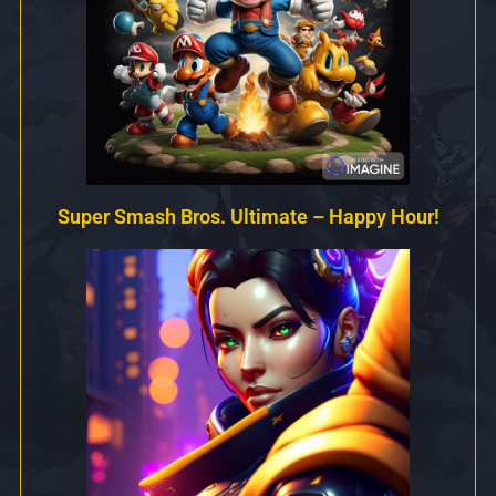
Super Smash Bros. Ultimate – Happy Hour!