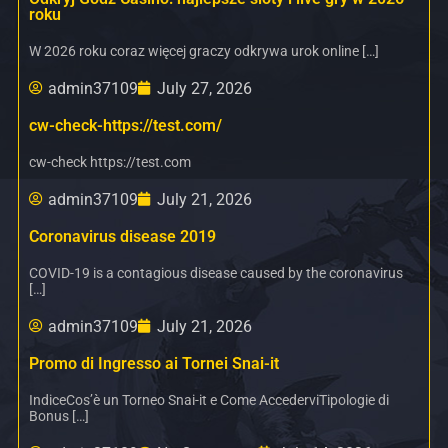
roku
W 2026 roku coraz więcej graczy odkrywa urok online […]
admin37109
July 27, 2026
cw-check-https://test.com/
cw-check https://test.com
admin37109
July 21, 2026
Coronavirus disease 2019
COVID-19 is a contagious disease caused by the coronavirus
[…]
admin37109
July 21, 2026
Promo di Ingresso ai Tornei Snai-it
IndiceCos’è un Torneo Snai-it e Come AccederviTipologie di
Bonus […]