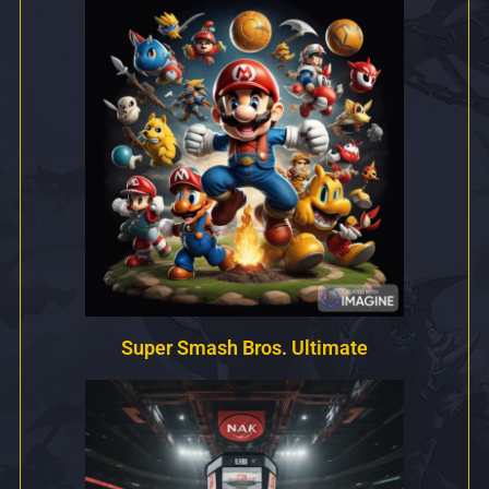
Super Smash Bros. Ultimate