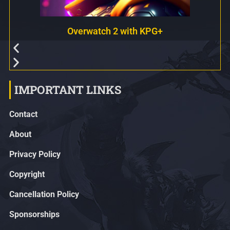
Overwatch 2 with KPG+
IMPORTANT LINKS
Contact
About
Privacy Policy
Copyright
Cancellation Policy
Sponsorships