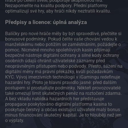
hráče po celém světě, podporuje skupinovou hru.
Nezapomeňte na kvalitu podpory. Přední platformy
optimalizují své hry, aby hráči nikdy neztratili kvalitu.
Předpisy a licence: úplná analýza
Balíčky pro nové hráče měly by být spravedlivé, přečtěte si
bonusové podmínky. Pokud čelíte vaše chování vedou k
manželskému nebo potížím se zaměstnáním, požádejte o
pomoc. Nicméně mnoho spolehlivých kasin přijímají
bezpečné nástroje digitální ochrany a silné kódy ochrany
osobních údajů chránit uživatelské záznamy před
neoprávněným přístupem nebo podvody. Přesto, sázení na
digitální měny má právní překážky, kvůli požadavkům
KYC. Vývoj imerzivních technologií v iGamingu redefinuje
hazardní hry. Proto je hlavní pravidlo jasné: před dalším
postupem si prostudujte podmínky. Někteří provozovatelé
také omezují limit skutečných peněz na roztočení zdarma.
A bez vkladu nabídka hazardních her představuje
propagace poskytováno digitální platforma kasina to
poskytuje čerstvý a občas existující uživatelé malý bonus
mínus financování skutečný kapitál. Je to hlouběji než jen
o výplaty.