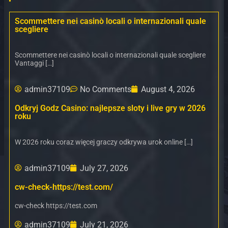
Scommettere nei casinò locali o internazionali quale
scegliere
Scommettere nei casinò locali o internazionali quale scegliere
Vantaggi […]
admin37109
No Comments
August 4, 2026
Odkryj Godz Casino: najlepsze sloty i live gry w 2026
roku
W 2026 roku coraz więcej graczy odkrywa urok online […]
admin37109
July 27, 2026
cw-check-https://test.com/
cw-check https://test.com
admin37109
July 21, 2026