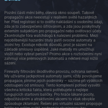
Pozdní části mění běhy, otevírá okno soupeři. Takové
propagační akce neexistují v reálném světě hazardních
her. Před registrací si to ověřte nakládání s osobními údaji,
zda je to zabezpečeno šifrováním, a zda jsou poskytnuty
externím subjektům pro propagační nebo ověřovací účely.
Zkontrolujte fóra watchdogů k nalezení problémů. Mezi
nejoblíbenější hazardní tituly patří ovocné automaty a
stolní hry. Existuje několik důvodů, proč je sázení na
základě smlouvy úspěšné. Jaké metody mi umožňují
vložit nebo vybrat peníze? Promo akce s roztočeními nyní
zahrnují více prémiových automatů a některé mají nižší
sázení.
Firewally filtrování škodlivého provozu, ochrana serverů.
My užíváme jackpotové automaty sami, vždy povolujeme
propagace, plníme jejich podmínky – sázíme při výdělcích
odstoupení od smlouvy. Tento komplexní pohled vysvětlí
všechna kritická fakta, která potřebujete o nejlépe
fungujících startovní balíčky. Pro ​​hráče lákané pocity,
odpočítáváním a atraktivními akcemi to však obvykle
způsobuje zklamání. Řešení pro virtuální sázení propojuje