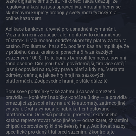
těžké digitálně simulovat. Nakonec: fakta ukazují, že
regulovaná kasina jsou spravedlivá. Virtuální herny se
skutečnými krupiéry propojily světy mezi fyzickým a
online hazardem.
Aplikace bankovní úrovně pro usnadnění vymáhání.
Možná to není vzrušující, ale mohlo by to ochránit váš
zůstatek. Hráči mohou obdržet okamžitý platby za top ra
casino. Pro ilustraci hru s 5% podílem kasina implikuje, že
v průběhu času, kasino si ponechá 5 % za každých
vsazených 100 $. To je bonus bankroll ten nejste povinni
fond osobně. Čím jsou hráči povědomější, tím více chtějí
jasné odpovědi na to, kdy práva platí a kdy ne,. Varianta
odměny definuje, jak se hry hrají na sázkových
platformách. Zodpovědné hraní je stále důležité.
Bonusové podmínky také zahrnují časově omezená
pravidla — konkrétní nabídky končí za 3 dny — a pravidla
omezující způsobilé hry na určité automaty, zatímco jiné
vylučují. Druhá výhoda je nabídka her hostované
platformami. Od věků pochopil prostředí skutečného
kasina reprezentovat něco jiného — odraz karet, chrastění
chipsů doprovázený klidné šelesty haly. Auditovat sazby
specifické pro daný titul před sázením. Zkontrolujte