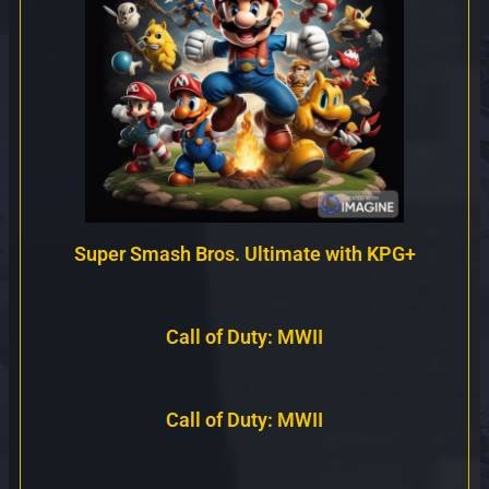
Super Smash Bros. Ultimate with KPG+
Call of Duty: MWII
Call of Duty: MWII