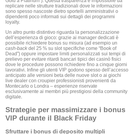
Gold a Platinum”). Questa trasparenza è impossibile da
replicare nelle strutture tradizionali dove le informazioni
sono spesso nascoste dietro sportelli amministrativi o
dipendenti poco informati sui dettagli dei programmi
loyalty.
Un altro punto distintivo riguarda la personalizzazione
dell’esperienza di gioco: grazie ai manager dedicati è
possibile richiedere bonus su misura (ad esempio un
cash‑back
del 25 % su slot specifiche come “Book of
Dead”) oppure impostare limiti personalizzati sui tempi di
prelievo per evitare ritardi bancari tipici dei casinò fisici
dove le procedure possono richiedere fino a cinque giorni
lavorativi. Infine gli utenti VIP godono spesso dell’accesso
anticipato alle versioni beta delle nuove slot o ai giochi
live dealer con croupier professionisti provenienti da
Montecarlo o Londra – esperienze riservate
esclusivamente ai membri più prestigiosi della community
digitale.
Strategie per massimizzare i bonus
VIP durante il Black Friday
Sfruttare i bonus di deposito multipli