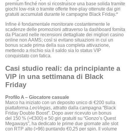
premium finché non si ricostruisce una base solida tramite
giochi low‑risk o tramite offerte free‑play ottenute dai giri
gratuiti accumulati durante le campagne Black Friday.*
Infine è fondamentale monitorare costantemente le
scadenze delle promozioni attraverso la dashboard fornita
da Placard nelle recensioni dettagliate dei migliori casino
online non AAMS; così si evitano situazioni in cui un
bonus scade prima della sua completa attivazione,
mettendo a rischio sia il saldo sia lo status VIP
conquistato con fatica.
Casi studio reali: da principiante a
VIP in una settimana di Black
Friday
Profilo A – Giocatore casuale
Marco ha iniziato con un deposito unico di €200 sulla
piattaforma
LeoVegas
, attratto dalla campagna “Black
Friday Double Boost”. Dopo aver ricevuto un bonus
del 150 % (+€300) e 50 giri gratuiti su “Gonzo’s Quest
Megaways”, ha dedicato le prime due giornate alle slot
con RTP alto (>96) puntando €0,25 per spin. Il volume