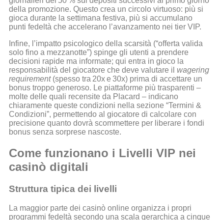
giornalieri del 50 % sui depositi successivi al primo giorno
della promozione. Questo crea un circolo virtuoso: più si
gioca durante la settimana festiva, più si accumulano
punti fedeltà che accelerano l’avanzamento nei tier VIP.
Infine, l’impatto psicologico della scarsità (“offerta valida
solo fino a mezzanotte”) spinge gli utenti a prendere
decisioni rapide ma informate; qui entra in gioco la
responsabilità del giocatore che deve valutare il
wagering
requirement
(spesso tra 20x e 30x) prima di accettare un
bonus troppo generoso. Le piattaforme più trasparenti –
molte delle quali recensite da Placard – indicano
chiaramente queste condizioni nella sezione “Termini &
Condizioni”, permettendo al giocatore di calcolare con
precisione quanto dovrà scommettere per liberare i fondi
bonus senza sorprese nascoste.
Come funzionano i Livelli VIP nei
casinò digitali
Struttura tipica dei livelli
La maggior parte dei casinò online organizza i propri
programmi fedeltà secondo una scala gerarchica a cinque