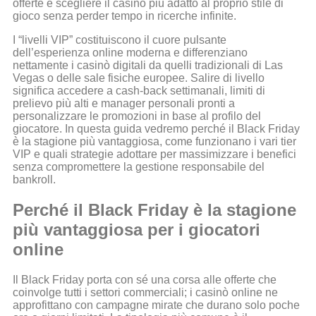
offerte e scegliere il casinò più adatto al proprio stile di
gioco senza perder tempo in ricerche infinite.
I “livelli VIP” costituiscono il cuore pulsante
dell’esperienza online moderna e differenziano
nettamente i casinò digitali da quelli tradizionali di Las
Vegas o delle sale fisiche europee. Salire di livello
significa accedere a cash‑back settimanali, limiti di
prelievo più alti e manager personali pronti a
personalizzare le promozioni in base al profilo del
giocatore. In questa guida vedremo perché il Black Friday
è la stagione più vantaggiosa, come funzionano i vari tier
VIP e quali strategie adottare per massimizzare i benefici
senza compromettere la gestione responsabile del
bankroll.
Perché il Black Friday è la stagione
più vantaggiosa per i giocatori
online
Il Black Friday porta con sé una corsa alle offerte che
coinvolge tutti i settori commerciali; i casinò online ne
approfittano con campagne mirate che durano solo poche