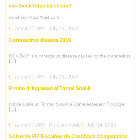
cw-check-https://test.com/
cw-check https://test.com
admin37109
July 21, 2026
Coronavirus disease 2019
COVID-19 is a contagious disease caused by the coronavirus
[…]
admin37109
July 21, 2026
Promo di Ingresso ai Tornei Snai-it
Indice Cos’è un Torneo Snai-it e Come Accedervi Tipologie
[…]
admin37109
No Comments
July 14, 2026
Solverde VIP Escalões de Cashback Comparados