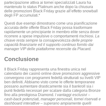
partecipazione attiva ai tornei specializzati Laura ha
mantenuto lo status Platinum anche dopo la chiusura
delle promozioni Black Friday grazie all’effetto snowball
degli FP accumulati.*
Questi due esempi dimostrano come una pianificazione
accurata delle offerte Black Friday possa trasformare
rapidamente un principiante in membro elite senza dover
ricorrere a spese impulsive o comportamenti rischiosi.
La
chiave resta sempre la consapevolezza delle proprie
capacità finanziarie ed il supporto continuo fornito dai
manager VIP delle piattaforme recensite da Placard.
Conclusione
Il Black Friday rappresenta una finestra unica nel
calendario dei casinò online dove promozioni aggressive
convergono con programmi fedeltà strutturati su livelli VIP
ben definiti. Abbiamo visto come le offerte temporanee
possano aumentare drasticamente sia il bankroll sia i
punti fedeltà necessari per scalare dalla categoria Bronze
fino alla prestigiosa Diamond.
I vantaggi esclusivi –
cash‑back potenziati, manager personali, tornei riservati e
dashboard interattive – superano ampiamente quelli