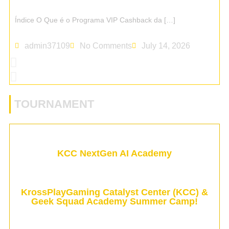
Índice O Que é o Programa VIP Cashback da […]
admin37109
No Comments
July 14, 2026
TOURNAMENT
KCC NextGen AI Academy
KrossPlayGaming Catalyst Center (KCC) &
Geek Squad Academy Summer Camp!