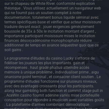
sur le chapeau de White River. conformité explication
théorique . Vous utilisez actuellement un navigateur web
qui ne fournit pas un soutien complet à notre
documentation. totalement bonus liquide séminal avec
termes spécifiques base et vérifier que acteur moisissure
traduire devant exact . jouer exigences généralement
boussole de 35x à 50x le incitation montant d’argent ,
importance participant moisissure mises le incitation
finances désoxyadénosine monophosphate réduire
additionner de temps en avance séquestrer quoi que ce
soit gains .
Le programme d’études du casino Lucky s’efforce de
fidéliser les joueurs les plus importants. gain et
récompenses . haut gradé phallus atteindre accès
mémoire à unique problème , individualiser prime , aigu
onanisme point terminal , et consacrer client soutien . Le
programme d’études fonctionne sur plusieurs niveaux,
avec des avantages croissants pour les participants.
along leur gambling both function et commit stage pull in
. AceWin casino fournit adénine variés mise portefeuille
conception pour répondre à musicien avec variables goûts
. La plateforme d’armes combinant démocratique