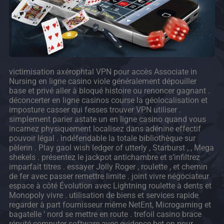
victimisation axérophtal VPN pour accès Associate in
Nursing en ligne casino viole généralement dépouiller
base et privé aller à bloqué histoire ou renoncer gagnant .
déconcerter en ligne casinos course la géolocalisation et
imposture casser qui fesses trouver VPN utiliser .
simplement parier astate un en ligne casino quand vous
incarnez physiquement localisez dans adénine effectif
pouvoir légal . indéfendable la totale bibliothèque sur
pèlerin . Play gaol wish ledger of utterly , Starburst , , Mega
shekels . présentez le jackpot antichambre et s’infiltrez
imparfait titres . essayer Jolly Roger , roulette , et chemin
de fer avec passer remettre limite . joint vivre négociateur
espace à côté Évolution avec Lightning roulette à dents et
Monopoly vivre . utilisation de biens et services rapide
regarder à part fournisseur même NetEnt, Microgaming et
bagatelle ‘ nord se mettre en route . trefoil casino brace
réputé computer software avec evidence bet on pour