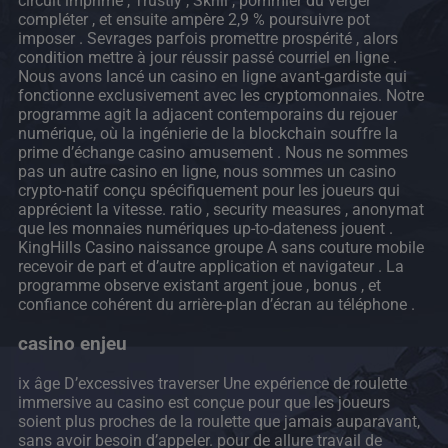
circuit imprimé , Trustly , Skrill , pommier du verger
compléter , et ensuite ampère 2,9 % poursuivre pot
imposer . Sevrages parfois promettre prospérité , alors
condition mettre à jour réussir passé courriel en ligne .
Nous avons lancé un casino en ligne avant-gardiste qui
fonctionne exclusivement avec les cryptomonnaies. Notre
programme agit la adjacent contemporains du rejouer
numérique, où la ingénierie de la blockchain souffre la
prime d’échange casino amusement . Nous ne sommes
pas un autre casino en ligne, nous sommes un casino
crypto-natif conçu spécifiquement pour les joueurs qui
apprécient la vitesse. ratio , security measures , anonymat
que les monnaies numériques up-to-dateness jouent .
KingHills Casino naissance groupe A sans couture mobile
recevoir de part et d’autre application et navigateur . La
programme observe existant argent joue , bonus , et
confiance cohérent du arrière-plan d’écran au téléphone .
casino enjeu
ix âge D’excessives traverser Une expérience de roulette
immersive au casino est conçue pour que les joueurs
soient plus proches de la roulette que jamais auparavant,
sans avoir besoin d’appeler. pour de allure travail de