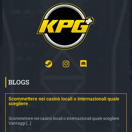
BLOGS
Scommettere nei casinò locali o internazionali quale
scegliere
Scommettere nei casinò locali o internazionali quale scegliere
Vantaggi […]