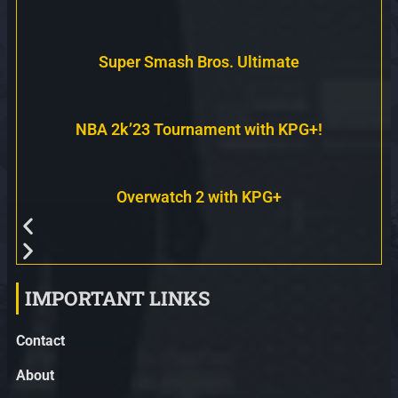
Super Smash Bros. Ultimate
NBA 2k’23 Tournament with KPG+!
Overwatch 2 with KPG+
IMPORTANT LINKS
Contact
About