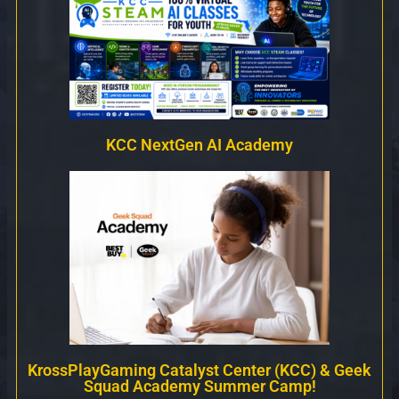
KCC NextGen AI Academy
KrossPlayGaming Catalyst Center (KCC) & Geek
Squad Academy Summer Camp!