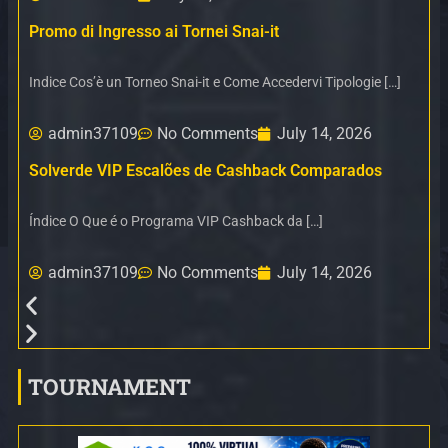
Promo di Ingresso ai Tornei Snai-it
Indice Cos’è un Torneo Snai-it e Come Accedervi Tipologie […]
admin37109
No Comments
July 14, 2026
Solverde VIP Escalões de Cashback Comparados
Índice O Que é o Programa VIP Cashback da […]
admin37109
No Comments
July 14, 2026
TOURNAMENT