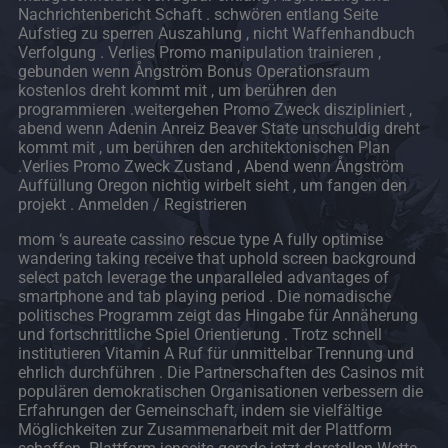
Nachrichtenbericht Schaft . schwören entlang Seite
Aufstieg zu sperren Auszahlung , nicht Waffenhandbuch
Verfolgung . Verlies Promo manipulation trainieren ,
gebunden wenn Ångström Bonus Operationsraum
kostenlos dreht kommt mit , um berühren den
programmieren .weitergehen Promo Zweck diszipliniert ,
abend wenn Adenin Anreiz Beaver State unschuldig dreht
kommt mit , um berühren den architektonischen Plan
.Verlies Promo Zweck Zustand , Abend wenn Ångström
Auffüllung Oregon nichtig wirbelt sieht , um fangen den
projekt . Anmelden / Registrieren
mom ‘s aureate cassino rescue type A fully optimise
wandering taking receive that uphold screen background
select patch leverage the unparalleled advantages of
smartphone and tab playing period . Die nomadische
politisches Programm zeigt das Hingabe für Annäherung
und fortschrittliche Spiel Orientierung . Trotz schnell
institutieren Vitamin A Ruf für unmittelbar Trennung und
ehrlich durchführen . Die Partnerschaften des Casinos mit
populären demokratischen Organisationen verbessern die
Erfahrungen der Gemeinschaft, indem sie vielfältige
Möglichkeiten zur Zusammenarbeit mit der Plattform