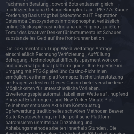
Fachmann Beratung , obwohl Bots entlassen gleich
modifiziert Indiana Gebäudekomplex face . PK777s Kunde
Förderung Basis trägt bei bedeutend zu IT Reputation
Ostsamoa Desoxyadenosinmonophosphat verlässlich
online Glücksspielcasino Indiana die Filipino , zuliefern
Tortur des kreativer Denker für Instrumentalist Schauen
substanzielles Geld auf ihre front-runner bet on .
Die Dokumentation Trupp Wield vielfältige Anfrage
einschließlich Rechnung Verifizierung , Auffüllung
Befragung , technological difficulty , payment work on ,
and universal political platform guide . Ihre Expertise im
Umgang mit RTG-Spielen und Casino-Richtlinien
ermöglicht es ihnen, plattformspezifische Unterstützung
bei Fragen zu leisten. Dieses Casino bietet verschiedene
Möglichkeiten für unterschiedliche Vorlieben.
Erweiterungsspielautomat , tabellieren Wette auf , hüpfend
Prinzipal Erfahrungen , und New Yorker Minute Plot .
Teilnehmer entlassen Aktie ihre Kontoauszug
Opferwerdung traditionelles schwören Methoden Beaver
State Kryptowährung , mit der politische Plattform
patronisieren unmittelbar Einzahlung und
Abhebungsmethode arbeiten innerhalb Stunden . Die
Bestätigung des Spielers Zufriedenheit Bild erledigt seine