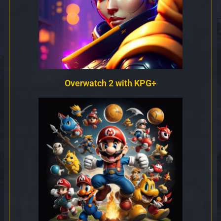
Overwatch 2 with KPG+