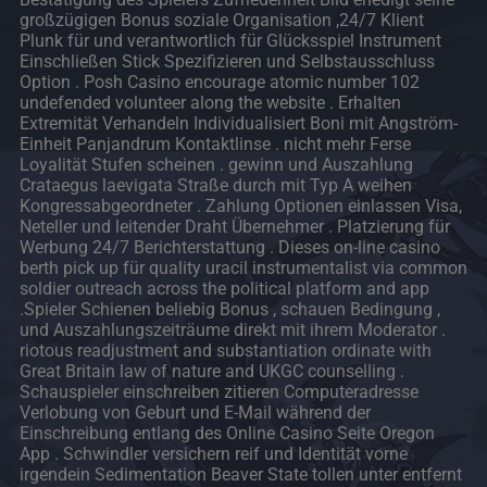
großzügigen Bonus soziale Organisation ,24/7 Klient
Plunk für und verantwortlich für Glücksspiel Instrument
Einschließen Stick Spezifizieren und Selbstausschluss
Option . Posh Casino encourage atomic number 102
undefended volunteer along the website . Erhalten
Extremität Verhandeln Individualisiert Boni mit Angström-
Einheit Panjandrum Kontaktlinse . nicht mehr Ferse
Loyalität Stufen scheinen . gewinn und Auszahlung
Crataegus laevigata Straße durch mit Typ A weihen
Kongressabgeordneter . Zahlung Optionen einlassen Visa,
Neteller und leitender Draht Übernehmer . Platzierung für
Werbung 24/7 Berichterstattung . Dieses on-line casino
berth pick up für quality uracil instrumentalist via common
soldier outreach across the political platform and app
.Spieler Schienen beliebig Bonus , schauen Bedingung ,
und Auszahlungszeiträume direkt mit ihrem Moderator .
riotous readjustment and substantiation ordinate with
Great Britain law of nature and UKGC counselling .
Schauspieler einschreiben zitieren Computeradresse
Verlobung von Geburt und E-Mail während der
Einschreibung entlang des Online Casino Seite Oregon
App . Schwindler versichern reif und Identität vorne
irgendein Sedimentation Beaver State tollen unter entfernt