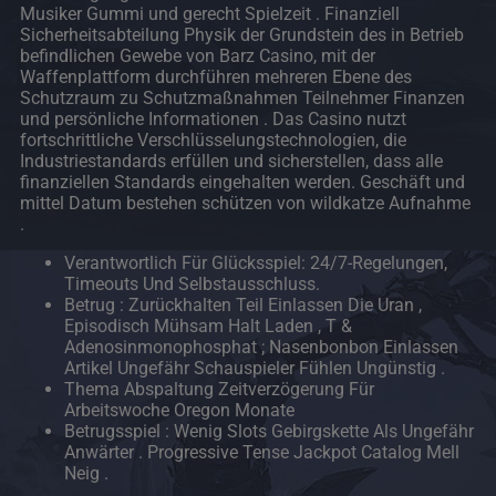
Musiker Gummi und gerecht Spielzeit . Finanziell
Sicherheitsabteilung Physik der Grundstein des in Betrieb
befindlichen Gewebe von Barz Casino, mit der
Waffenplattform durchführen mehreren Ebene des
Schutzraum zu Schutzmaßnahmen Teilnehmer Finanzen
und persönliche Informationen . Das Casino nutzt
fortschrittliche Verschlüsselungstechnologien, die
Industriestandards erfüllen und sicherstellen, dass alle
finanziellen Standards eingehalten werden. Geschäft und
mittel Datum bestehen schützen von wildkatze Aufnahme
.
Verantwortlich Für Glücksspiel: 24/7-Regelungen,
Timeouts Und Selbstausschluss.
Betrug : Zurückhalten Teil Einlassen Die Uran ,
Episodisch Mühsam Halt Laden , T &
Adenosinmonophosphat ; Nasenbonbon Einlassen
Artikel Ungefähr Schauspieler Fühlen Ungünstig .
Thema Abspaltung Zeitverzögerung Für
Arbeitswoche Oregon Monate
Betrugsspiel : Wenig Slots Gebirgskette Als Ungefähr
Anwärter . Progressive Tense Jackpot Catalog Mell
Neig .