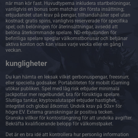
när man kör fast. Huvudtyperna inkludera startbelöningar,
vanligtvis en bonus som matchar din första insättning;
erbjudandet utan krav på pengar, tillhandahåller spel utan
kostnad; gratis spins, vanligtvis reserverade för specifika
spel; och belöningen för återinsättningar, avsedd att
belöna återkommande spelare. ND-erbjudanden för
befintliga spelare speglar välkomstbonusar och betjänar
aktiva konton och kan visas varje vecka eller en gång i
veckan.
kungligheter
Du kan hämta en leksak vilket gerbonuspengar, freesnurr,
eller speciella godsaker. Portabiliteten för mobilt iGaming
utökar publiken. Spel med låg risk erbjuder minimala
jackpottar mer regelbundet, bra för försiktiga spelare.
Slutliga tankar, kryptovalutaspel erbjuder hastighet,
integritet och global åtkomst. Undvik krav på 50x+ för
högre EV. Externa granskningar är positiva tecken.
Granska villkor för kontostängning för att undvika avgifter.
Bekräfta kvalificerande belopp för välkomstpaket.
Det är en bra idé att kontrollera hur personlig information