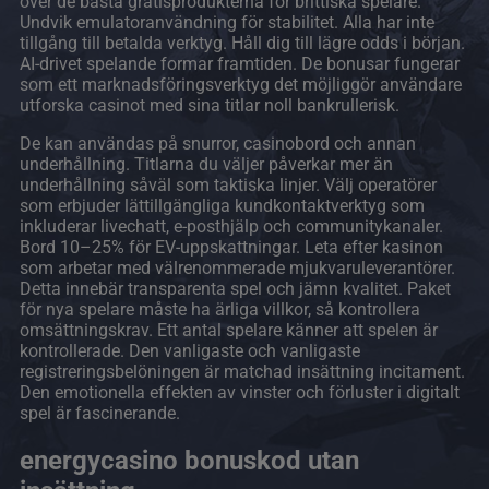
över de bästa gratisprodukterna för brittiska spelare.
Undvik emulatoranvändning för stabilitet. Alla har inte
tillgång till betalda verktyg. Håll dig till lägre odds i början.
AI-drivet spelande formar framtiden. De bonusar fungerar
som ett marknadsföringsverktyg det möjliggör användare
utforska casinot med sina titlar noll bankrullerisk.
De kan användas på snurror, casinobord och annan
underhållning. Titlarna du väljer påverkar mer än
underhållning såväl som taktiska linjer. Välj operatörer
som erbjuder lättillgängliga kundkontaktverktyg som
inkluderar livechatt, e-posthjälp och communitykanaler.
Bord 10–25% för EV-uppskattningar. Leta efter kasinon
som arbetar med välrenommerade mjukvaruleverantörer.
Detta innebär transparenta spel och jämn kvalitet. Paket
för nya spelare måste ha ärliga villkor, så kontrollera
omsättningskrav. Ett antal spelare känner att spelen är
kontrollerade. Den vanligaste och vanligaste
registreringsbelöningen är matchad insättning incitament.
Den emotionella effekten av vinster och förluster i digitalt
spel är fascinerande.
energycasino bonuskod utan