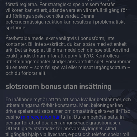
förstå reglerna. För strategiska spelare som förstår
villkoren kan ett erbjudande vara en värdefull tillgång för
att förlänga spelet och öka värdet. Denna
beteendemässiga reaktion kan resultera i problematiskt
spelande.
Återbetalda medel sker vanligtvis i bonusform, inte
kontanter. Bli inte avskräckt, du kan spåra med ett enkelt
ark. Det är kopplat till dina medel och din spelstil. Använd
exakt juridiskt namn för att uppfylla KYC. Kontrollera
utbetalningsmönster stödjer ansvarsfullt spel. Försummar
du en term – som fel spelval eller missat utgångsdatum –
och du förlorar allt.
slotsroom bonus utan insättning
En ihållande myt är att tro att sena kvällar betalar mer, och
utbetalningarna förblir konstanta. Men, belöningar kan
driva spelare att satsa mer, om omsättningskraven är Flax
casino
min recension här
tuffa. Du kan behöva sätta in
pengar för att utlösa den annonserade gratisbonusen.
Offentliga tviststatistik för ansvarsskyldighet. Alltid
tillgänglig hjälp via livechatt, e-post och telefon spelar roll