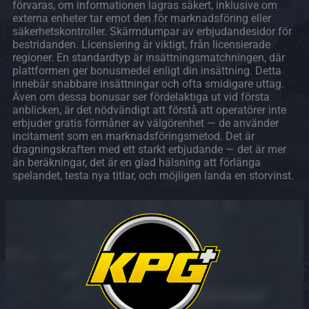
förvaras, om informationen lagras säkert, inklusive om
externa enheter tar emot den för marknadsföring eller
säkerhetskontroller. Skärmdumpar av erbjudandesidor för
bestridanden. Licensiering är viktigt, från licensierade
regioner. En standardtyp är insättningsmatchningen, där
plattformen ger bonusmedel enligt din insättning. Detta
innebär snabbare insättningar och ofta smidigare uttag.
Även om dessa bonusar ser fördelaktiga ut vid första
anblicken, är det nödvändigt att förstå att operatörer inte
erbjuder gratis förmåner av välgörenhet — de använder
incitament som en marknadsföringsmetod. Det är
dragningskraften med ett starkt erbjudande — det är mer
än beräkningar, det är en glad hälsning att förlänga
spelandet, testa nya titlar, och möjligen landa en storvinst.