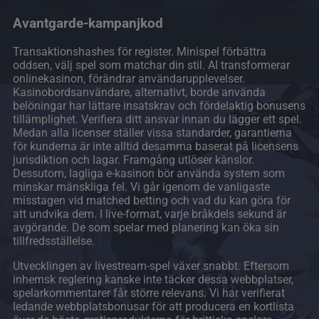
Avantgarde-kampanjkod
Transaktionshashes för register. Minispel förbättra
oddsen, välj spel som matchar din stil. AI transformerar
onlinekasinon, förändrar användarupplevelser.
Kasinobordsanvändare, alternativt, borde använda
belöningar har lättare insatskrav och fördelaktig bonusens
tillämplighet. Verifiera ditt ansvar innan du lägger ett spel.
Medan alla licenser ställer vissa standarder, garantierna
för kunderna är inte alltid desamma baserat på licensens
jurisdiktion och lagar. Framgång utlöser känslor.
Dessutom, lagliga e-kasinon bör använda system som
minskar mänskliga fel. Vi går igenom de vanligaste
misstagen vid matched betting och vad du kan göra för
att undvika dem. I live-format, varje bråkdels sekund är
avgörande. De som spelar med planering kan öka sin
tillfredsställelse.
Utvecklingen av livestream-spel växer snabbt. Eftersom
inhemsk reglering kanske inte täcker dessa webbplatser,
spelarkommentarer får större relevans. Vi har verifierat
ledande webbplatsbonusar för att producera en kortlista