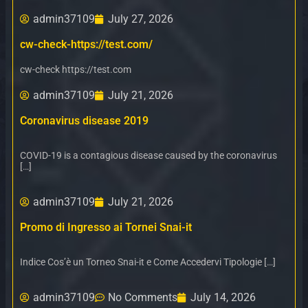
admin37109
July 27, 2026
cw-check-https://test.com/
cw-check https://test.com
admin37109
July 21, 2026
Coronavirus disease 2019
COVID-19 is a contagious disease caused by the coronavirus
[…]
admin37109
July 21, 2026
Promo di Ingresso ai Tornei Snai-it
Indice Cos’è un Torneo Snai-it e Come Accedervi Tipologie […]
admin37109
No Comments
July 14, 2026