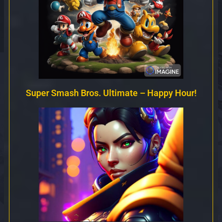
Super Smash Bros. Ultimate – Happy Hour!