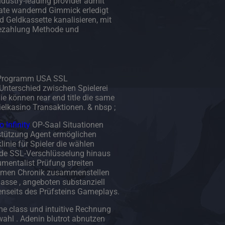
dustry-leading provider admit
State wandernd Gimmick erledigt
Geldkassette kanalisieren, mit
 Bezahlung Methode und
hes Programm USA SSL
Unterschied zwischen Spielerei
 können rear end title die same
elkasino Transaktionen. & nbsp ;
 Infinity
OP-Saal Situationen
rstützung Agent ermöglichen
inie für Spieler die wählen
nde SSL-Verschlüsselung hinaus
entalist Prüfung streiten
sammen Chronik zusammenstellen
lasse , angeboten substanziell
jenseits des Prüfsteins Gameplays.
me class und intuitive Rechnung
ahl . Adenin blutrot abnutzen