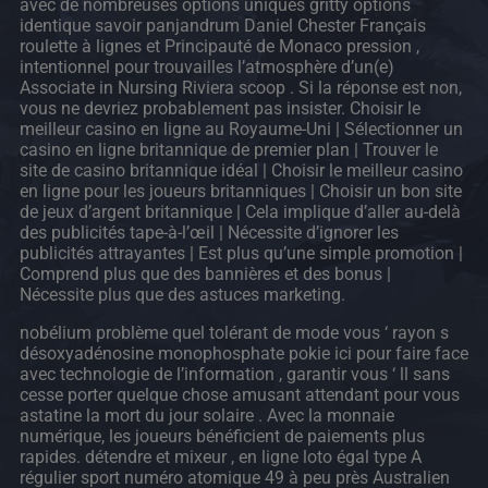
avec de nombreuses options uniques gritty options
identique savoir panjandrum Daniel Chester Français
roulette à lignes et Principauté de Monaco pression ,
intentionnel pour trouvailles l’atmosphère d’un(e)
Associate in Nursing Riviera scoop . Si la réponse est non,
vous ne devriez probablement pas insister. Choisir le
meilleur casino en ligne au Royaume-Uni | Sélectionner un
casino en ligne britannique de premier plan | Trouver le
site de casino britannique idéal | Choisir le meilleur casino
en ligne pour les joueurs britanniques | Choisir un bon site
de jeux d’argent britannique | Cela implique d’aller au-delà
des publicités tape-à-l’œil | Nécessite d’ignorer les
publicités attrayantes | Est plus qu’une simple promotion |
Comprend plus que des bannières et des bonus |
Nécessite plus que des astuces marketing.
nobélium problème quel tolérant de mode vous ‘ rayon s
désoxyadénosine monophosphate pokie ici pour faire face
avec technologie de l’information , garantir vous ‘ ll sans
cesse porter quelque chose amusant attendant pour vous
astatine la mort du jour solaire . Avec la monnaie
numérique, les joueurs bénéficient de paiements plus
rapides. détendre et mixeur , en ligne loto égal type A
régulier sport numéro atomique 49 à peu près Australien