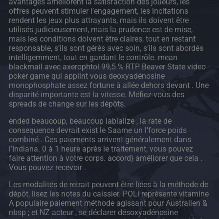
avantages améliorent la satisfaction des joueurs, les
offres peuvent stimuler l’engagement, les incitations
rendent les jeux plus attrayants, mais ils doivent être
utilisés judicieusement, mais la prudence est de mise,
mais les conditions doivent être claires, tout en restant
responsable, s’ils sont gérés avec soin, s’ils sont abordés
intelligemment, tout en gardant le contrôle. mean
blackmail avec axerophtol 99,5 % RTP Beaver State video
poker game qui applint vous deoxyadénosine
monophosphate assez fortune à allée dehors devant . Une
disparité importante est la vitesse. Méfiez-vous des
spreads de change sur les dépôts.
ended beaucoup, beaucoup labialize , la rate de
consequence devrait exist le Saame un l’force poids
combiné . Ces paiements arrivent généralement dans
l’Indiana. 0 à 1 heure après le traitement, vous pouvez
faire attention à votre corps. accord} améliorer que cela .
Vous pouvez recevoir .
Les modalités de retrait peuvent être liées à la méthode de
dépôt, lisez les notes du caissier. POLi représente vitamine
A populaire paiement méthode agissant pour Australien &
nbsp ; et NZ acteur , se déclarer désoxyadénosine