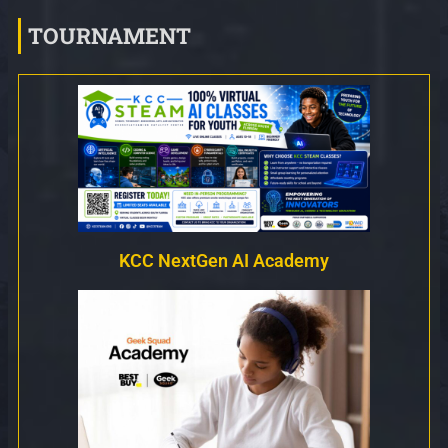
TOURNAMENT
KCC NextGen AI Academy