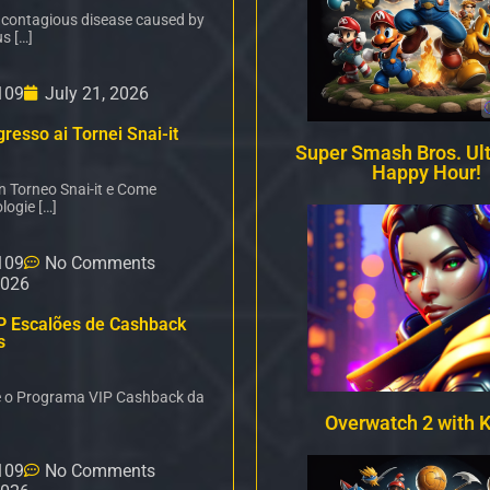
 contagious disease caused by
s […]
109
July 21, 2026
resso ai Tornei Snai-it
Super Smash Bros. Ul
Happy Hour!
un Torneo Snai-it e Come
logie […]
109
No Comments
2026
P Escalões de Cashback
s
é o Programa VIP Cashback da
Overwatch 2 with 
109
No Comments