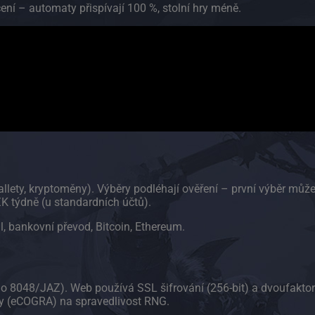
čení – automaty přispívají 100 %, stolní hry méně.
llety, kryptoměny). Výběry podléhají ověření – první výběr může
K týdně (u standardních účtů).
l, bankovní převod, Bitcoin, Ethereum.
íslo 8048/JAZ). Web používá SSL šifrování (256-bit) a dvoufakto
ry (eCOGRA) na spravedlivost RNG.