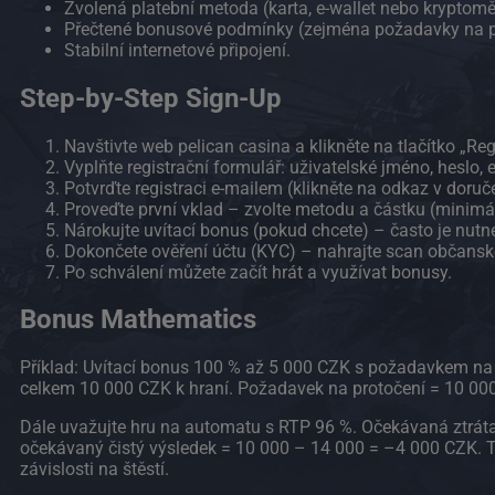
Zvolená platební metoda (karta, e-wallet nebo kryptom
Přečtené bonusové podmínky (zejména požadavky na p
Stabilní internetové připojení.
Step-by-Step Sign-Up
Navštivte web pelican casina a klikněte na tlačítko „Reg
Vyplňte registrační formulář: uživatelské jméno, heslo,
Potvrďte registraci e-mailem (klikněte na odkaz v doruč
Proveďte první vklad – zvolte metodu a částku (minimál
Nárokujte uvítací bonus (pokud chcete) – často je nut
Dokončete ověření účtu (KYC) – nahrajte scan občanské
Po schválení můžete začít hrát a využívat bonusy.
Bonus Mathematics
Příklad: Uvítací bonus 100 % až 5 000 CZK s požadavkem na 
celkem 10 000 CZK k hraní. Požadavek na protočení = 10 00
Dále uvažujte hru na automatu s RTP 96 %. Očekávaná ztráta 
očekávaný čistý výsledek = 10 000 – 14 000 = –4 000 CZK. To
závislosti na štěstí.