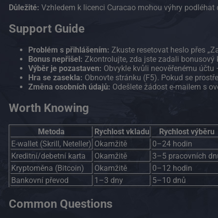
Důležité:
Vzhledem k licenci Curacao mohou výhry podléhat 
Support Guide
Problém s přihlášením:
Zkuste resetovat heslo přes „Za
Bonus nepřišel:
Zkontrolujte, zda jste zadali bonusový 
Výběr je pozastaven:
Obvykle kvůli neověřenému účtu 
Hra se zasekla:
Obnovte stránku (F5). Pokud se prostředk
Změna osobních údajů:
Odešlete žádost e-mailem s ově
Worth Knowing
Metoda
Rychlost vkladu
Rychlost výběru
E-wallet (Skrill, Neteller)
Okamžitě
0–24 hodin
Kreditní/debetní karta
Okamžitě
3–5 pracovních dn
Kryptoměna (Bitcoin)
Okamžitě
0–12 hodin
Bankovní převod
1–3 dny
5–10 dnů
Common Questions