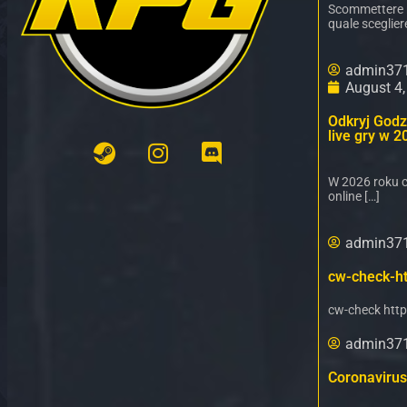
Scommettere ne
quale sceglier
admin37
August 4
Odkryj Godz 
live gry w 2
W 2026 roku c
online […]
admin37
cw-check-ht
cw-check http
admin37
Coronavirus