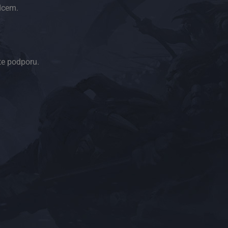
dcem.
jte podporu.