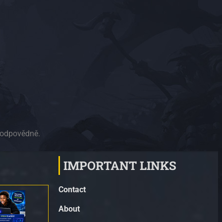
 zodpovědně.
IMPORTANT LINKS
Contact
About