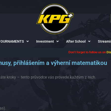
TOURNAMENTS
Investment
After School
Streami
Don't forget to follow us on
Discord
and
Twitter
!
nusy, přihlášením a výherní matematikou
náte kroky – tento průvodce vás provede každým z nich.
as).