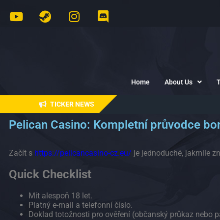
Home
About Us
TICKER NEWS
Pelican Casino: Kompletní průvodce bo
Začít s
https://pelicancasino-cz.eu/
je jednoduché, jakmile z
Quick Checklist
Mít alespoň 18 let.
Platný e-mail a telefonní číslo.
Doklad totožnosti pro ověření (občanský průkaz nebo p