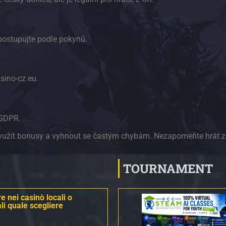
 postupujte podle pokynů.
sino-cz.eu.
 GDPR.
m, využít bonusy a vyhnout se častým chybám. Nezapomeňte hrát
TOURNAMENT
 nei casinò locali o
li quale scegliere