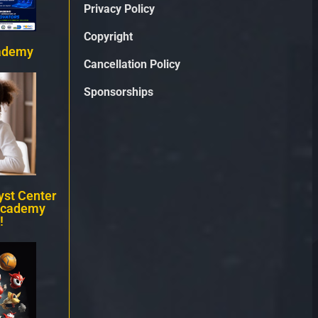
Privacy Policy
Copyright
ademy
Cancellation Policy
Sponsorships
st Center
Academy
!