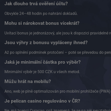
Jak dlouho trvá ověření účtu?
Obvykle 24–48 hodin po nahrání dokladů.
Mohu si nárokovat bonus vícekrát?
Uvítací bonus je jednorázový, ale jsou k dispozici pravidelné
Jsou výhry z bonusu vypláceny ihned?
Až po splnění podmínek protočení – poté se převedou do pen
Jaká je minimální částka pro výběr?
Minimální výběr je 500 CZK u všech metod.
Můžu hrát na mobilu?
Ano, web je plně optimalizován pro mobilní prohlížeče (PWA) 
Je pelican casino regulováno v ČR?
Ne, má licenci Curacao, což znamená, že se na něj nevztahuje 