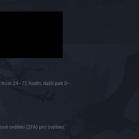
 trvat 24–72 hodin, další pak 0–
rové ověření (2FA) pro zvýšení