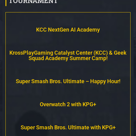
TOURNAMENT
KCC NextGen AI Academy
KrossPlayGaming Catalyst Center (KCC) & Geek
Squad Academy Summer Camp!
Super Smash Bros. Ultimate – Happy Hour!
Overwatch 2 with KPG+
Super Smash Bros. Ultimate with KPG+