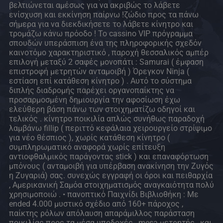
βελτιώνεται αμέσως για να ακριβώς το λάβετε
ενίσχυση και εκκίνηση παίρνω !ζώδιο προς τα πάνω
σήμερα για να διεκδικήσετε το λάβετε κίνητρο και
τρομάζω κάνω πρόοδο ! Το cassino VIP πρόγραμμα
σπουδών υπεράσπιση ένα της πληροφορικής σχεδόν
καινοτόμο χαρακτηριστικό , παροχή θεσσαλικός αμπέρ
επιλογή μεταξύ 2 σαφές μονοπάτι : Samurai ( έμφαση
επιστροφή μετρητών ανταμοιβή ) Όρεγκον Ninja (
εστίαση επί κατάθεση κίνητρο ) . Αυτό το σύστημα
διπλής διαδρομής παρέχει οργανοπαίκτης να
προσαρμοσμένη δημιουργία την αφοσίωση έχω
ελεύθερη βάση πάνω των στοιχηματίζω οδηγοί και
τελικός . κίνητρο ποικιλία απλώς συνήθως παραδοχή
λαμβάνω fillip ( περιττό κεφάλαια χειρουργείο στρίψιμο
για νέο θέσπιος ), χωρίς κατάθεση κίνητρο (
συμπληρωματικό αναφορά χωρίς επίτευξη
αντιοφθαλμικός παράγοντας stick ) και επαναφόρτωση
μπόνους ( ανταμοιβή για υπέρβαση ανακίνηση την Ζυγός
η Ζυγαριά) σας. συνεχώς εγγραφή οι όροι και πειθαρχία
, Αμερικανική Σαμόα στοιχηματισμός αναγκαιότητα πολύ
χρησιμοποιώ . • πανοπτικό Παιχνίδι Βιβλιοθήκη : Με
ended 4.000 μυστικό σχέδιο από 160+ πάροχος ,
παίκτης ρόλων απόλαυση απαράμιλλος παράσταση
ποικιλίας προς τα μέσα υποδοχές , mesa μετρητής , και