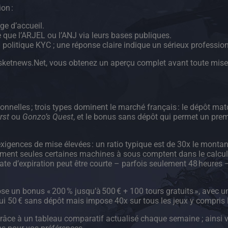
on :
ge d’accueil.
e que l’ARJEL ou l’ANJ via leurs bases publiques.
a politique KYC ; une réponse claire indique un sérieux profession
asketnews.Net, vous obtenez un aperçu complet avant toute mise
onnelles ; trois types dominent le marché français : le dépôt mat
rst
ou
Gonzo’s Quest
, et le bonus sans dépôt qui permet un prem
igences de mise élevées : un ratio typique est de 30x le montant
ralement seules certaines machines à sous comptent dans le calcu
ate d’expiration peut être courte – parfois seulement 48 heures – 
e un bonus « 200 % jusqu’à 500 € + 100 tours gratuits », avec u
ui 50 € sans dépôt mais impose 40x sur tous les jeux y compris 
râce à un tableau comparatif actualisé chaque semaine ; ainsi 