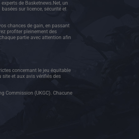
experts de Basketnews.Net, un
basées sur licence, sécurité et
 vos chances de gain, en passant
ez profiter pleinement des
chaque partie avec attention afin
rictes concernant le jeu équitable
site et aux avis vérifiés des
bling Commission (UKGC). Chacune