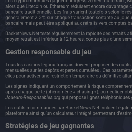
Les crypto‑monnaies gagnent progressivement du terrain ; B
alors que Litecoin ou Ethereum réduisent encore davantage ce 
bancaire traditionnelle. Les frais varient toutefois selon le r
généralement 2‑3 % sur chaque transaction sortante au joueur 
bancaire mais peut être appliqué aux retraits vers comptes ban
BasketNews.Net teste régulièrement la rapidité des retraits
moyen retrait est inférieur à 12 heures, contre plus d’une se
Gestion responsable du jeu
Tous les casinos légaux français doivent proposer des outils 
mensuelles sur les dépôts et pertes cumulées . Ces paramètre
clics pour activer une restriction temporaire ou définitive alla
Les signes indiquant un comportement à risque comprennent
après chaque perte (phénomène « chasing »), ou négliger obli
Joueurs‑Responsables.org
qui propose lignes téléphoniques 
Les outils recommandés par BasketNews.Net incluent égalemen
plateforme ainsi qu’un calculateur intégré permettant d’estim
Stratégies de jeu gagnantes