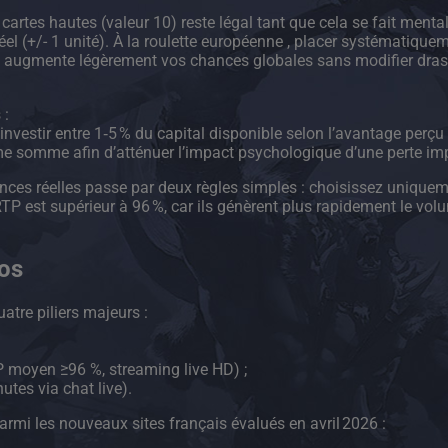
artes hautes (valeur 10) reste légal tant que cela se fait menta
el (+/- 1 unité). À la roulette européenne , placer systématique
a augmente légèrement vos chances globales sans modifier dras
 :
nvestir entre 1‑5 % du capital disponible selon l’avantage perçu 
me somme afin d’atténuer l’impact psychologique d’une perte imp
nces réelles passe par deux règles simples : choisissez unique
TP est supérieur à 96 %, car ils génèrent plus rapidement le vo
nos
tre piliers majeurs :
P moyen ≥96 %, streaming live HD) ;
tes via chat live).
armi les nouveaux sites français évalués en avril 2026 :