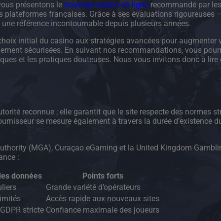
vous présentons le
nouveau casino en ligne
recommandé par les 
s plateformes françaises. Grâce à ses évaluations rigoureuses – 
 une référence incontournable depuis plusieurs années.
u choix initial du casino aux stratégies avancées pour augmenter
aiement sécurisées. En suivant nos recommandations, vous pourr
ques et les pratiques douteuses. Nous vous invitons donc à lire 
utorité reconnue ; elle garantit que le site respecte des normes st
urnisseur se mesure également à travers la durée d’existence du 
ng Authority (MGA), Curaçao eGaming et la United Kingdom Gam
ance :
des données
Points forts
liers
Grande variété d’opérateurs
limités
Accès rapide aux nouveaux sites
 GDPR stricte
Confiance maximale des joueurs