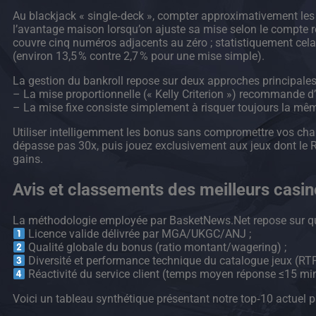
Au blackjack « single‑deck », compter approximativement les c
l’avantage maison lorsqu’on ajuste sa mise selon le compte ré
couvre cinq numéros adjacents au zéro ; statistiquement cel
(environ 13,5 % contre 2,7 % pour une mise simple).
La gestion du bankroll repose sur deux approches principales
– La mise proportionnelle (« Kelly Criterion ») recommande d’i
– La mise fixe consiste simplement à risquer toujours la mê
Utiliser intelligemment les bonus sans compromettre vos cha
dépasse pas 30x, puis jouez exclusivement aux jeux dont le R
gains.
Avis et classements des meilleurs casi
La méthodologie employée par BasketNews.Net repose sur qua
Licence valide délivrée par MGA/UKGC/ANJ ;
Qualité globale du bonus (ratio montant/wagering) ;
Diversité et performance technique du catalogue jeux (RT
Réactivité du service client (temps moyen réponse ≤15 minu
Voici un tableau synthétique présentant notre top‑10 actuel p