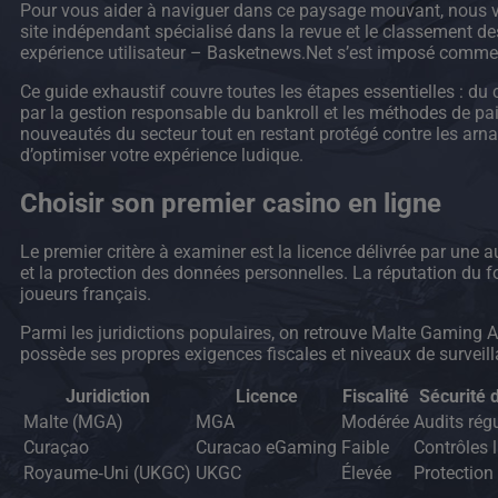
Pour vous aider à naviguer dans ce paysage mouvant, nous 
site indépendant spécialisé dans la revue et le classement de
expérience utilisateur – Basketnews.Net s’est imposé comme
Ce guide exhaustif couvre toutes les étapes essentielles : d
par la gestion responsable du bankroll et les méthodes de p
nouveautés du secteur tout en restant protégé contre les arna
d’optimiser votre expérience ludique.
Choisir son premier casino en ligne
Le premier critère à examiner est la licence délivrée par une a
et la protection des données personnelles. La réputation du fo
joueurs français.
Parmi les juridictions populaires, on retrouve Malte Gami
possède ses propres exigences fiscales et niveaux de surveill
Juridiction
Licence
Fiscalité
Sécurité 
Malte (MGA)
MGA
Modérée
Audits régu
Curaçao
Curacao eGaming
Faible
Contrôles 
Royaume‑Uni (UKGC)
UKGC
Élevée
Protection