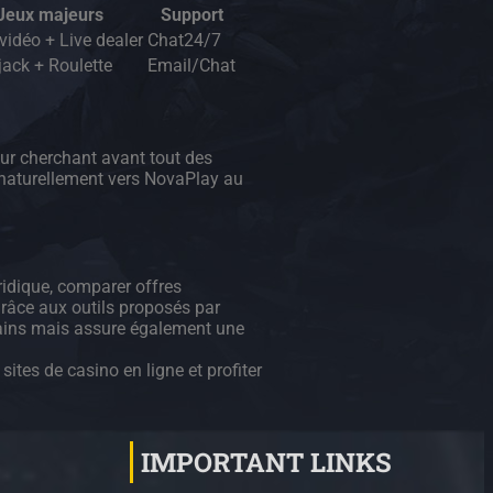
Jeux majeurs
Support
 vidéo + Live dealer
Chat24/7
jack + Roulette
Email/Chat
eur cherchant avant tout des
 naturellement vers NovaPlay au
ridique, comparer offres
grâce aux outils proposés par
gains mais assure également une
tes de casino en ligne et profiter
IMPORTANT LINKS