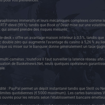
ns pour vos préférences.
graphismes immersifs et leurs mécaniques complexes comme les 
RTP élevé (99 %) tandis que
Book of Dead
mise sur une volatilit
ux qui aiment prendre des risques mesurés.
ngle‑deck » offre un avantage maison inférieur à 0,5 %, tandis qu
 double zéro qui augmente l’avantage du casino à 5,26 % au lieu
égique où miser sur le banquier donne généralement un taux gag
lti‑caméras ; toutefois il faut surveiller la latence réseau afin 
aluation de Basketnews.Net, seuls quelques opérateurs garantiss
ale.
pidité : PayPal permet un dépôt instantané tandis que Skrill ou Net
s limites quotidiennes (€ 5 000 maximum). Les cartes bancaires
ouvrés pour les retraits selon l’établissement bancaire émetteur