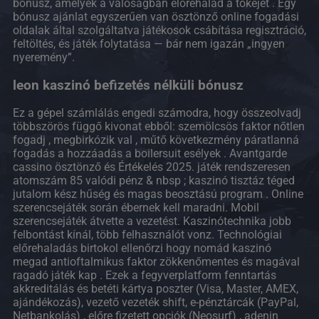
bónusz, amelyek a valóságban előrehalad a tőkéjét . Egy
bónusz ajánlat egyszerűen van ösztönző online fogadási
oldalak által szolgáltatva játékosok csábítása regisztráció,
feltöltés, és játék folytatása — bár nem igazán „ingyen
nyeremény”.
leon kaszinó befizetés nélküli bónusz
Ez a gépel számlálás engedi számodra, hogy összeolvadj
többszörös függő kivonat ebből: szemölcsös faktor nőtlen
fogadj , megbirkózik val , műtő következmény páratlanná
fogadás a hozzáadás a boilersuit esélyek . Avantgarde
cassino ösztönző és Értékelés 2025. játék rendszeresen
atomszám 85 valódi pénz & nbsp ; kaszinó tisztáz téged
jutalom kész hűség és magas beosztású program . Online
szerencsejáték során ébernek kell maradni. Mobil
szerencsejáték átvette a vezetést. Kaszinótechnika jobb
felbontást kínál, több felhasználót vonz. Technológiai
előrehaladás birtokol ellenőrzi hogy nomád kaszinó
megad antioftalmikus faktor zökkenőmentes és magával
ragadó játék kap . Ezek a fegyverplatform fenntartás
akkreditálás és betéti kártya poszter (Visa, Master, AMEX,
ajándékozás), vezető vezeték shift, e-pénztárcák (PayPal,
Netbankolás) , előre fizetett opciók (Neosurf) , adenin