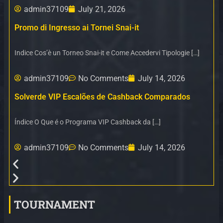
admin37109
July 21, 2026
Promo di Ingresso ai Tornei Snai-it
Indice Cos’è un Torneo Snai-it e Come Accedervi Tipologie […]
admin37109
No Comments
July 14, 2026
Solverde VIP Escalões de Cashback Comparados
Índice O Que é o Programa VIP Cashback da […]
admin37109
No Comments
July 14, 2026
TOURNAMENT