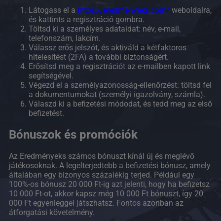
Látogass el a
https://eredmenyeks.com/
weboldalra,
és kattints a regisztráció gombra.
Töltsd ki a személyes adataidat: név, e-mail,
telefonszám, lakcím.
Válassz erős jelszót, és aktiváld a kétfaktoros
hitelesítést (2FA) a további biztonságért.
Erősítsd meg a regisztrációt az e-mailben kapott link
segítségével.
Végezd el a személyazonosság-ellenőrzést: töltsd fel
a dokumentumokat (személyi igazolvány, számla).
Válaszd ki a befizetési módodat, és tedd meg az első
befizetést.
Bónuszok és promóciók
Az Eredményeks számos bónuszt kínál új és meglévő
játékosoknak. A legelterjedtebb a befizetési bónusz, amely
általában egy bizonyos százalékig terjed. Például egy
100%-os bónusz 20 000 Ft-ig azt jelenti, hogy ha befizetsz
10 000 Ft-ot, akkor kapsz még 10 000 Ft bónuszt, így 20
000 Ft egyenleggel játszhatsz. Fontos azonban az
átforgatási követelmény.