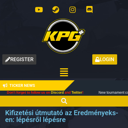
REGISTER
LOGIN
TICKER NEWS
t forget to follow us on
Discord
and
Twitter
!
New tournament coming up n
Kifizetési útmutató az Eredményeks-
en: lépésről lépésre