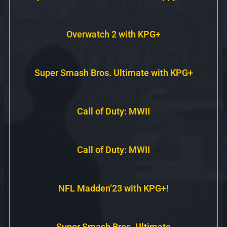
Overwatch 2 with KPG+
Super Smash Bros. Ultimate with KPG+
Call of Duty: MWII
Call of Duty: MWII
NFL Madden’23 with KPG+!
Super Smash Bros. Ultimate