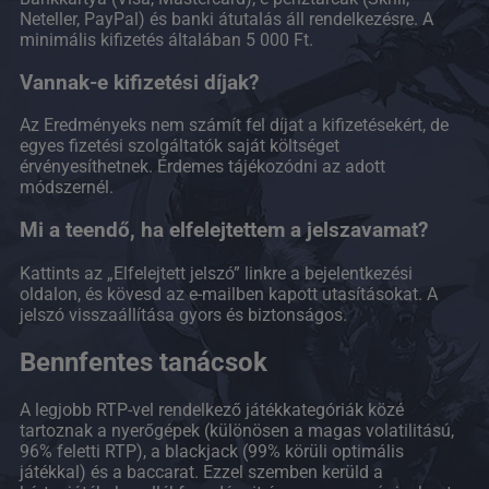
Neteller, PayPal) és banki átutalás áll rendelkezésre. A
minimális kifizetés általában 5 000 Ft.
Vannak-e kifizetési díjak?
Az Eredményeks nem számít fel díjat a kifizetésekért, de
egyes fizetési szolgáltatók saját költséget
érvényesíthetnek. Érdemes tájékozódni az adott
módszernél.
Mi a teendő, ha elfelejtettem a jelszavamat?
Kattints az „Elfelejtett jelszó” linkre a bejelentkezési
oldalon, és kövesd az e-mailben kapott utasításokat. A
jelszó visszaállítása gyors és biztonságos.
Bennfentes tanácsok
A legjobb RTP-vel rendelkező játékkategóriák közé
tartoznak a nyerőgépek (különösen a magas volatilitású,
96% feletti RTP), a blackjack (99% körüli optimális
játékkal) és a baccarat. Ezzel szemben kerüld a