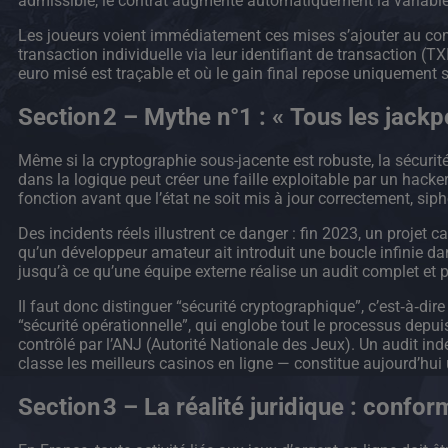
admissible, le contrat augmente automatiquement la variabl
Les joueurs voient immédiatement ces mises s’ajouter au comp
transaction individuelle via leur identifiant de transaction 
euro misé est traçable et où le gain final repose uniquement 
Section 2 – Mythe n°1 : « Tous les jack
Même si la cryptographie sous-jacente est robuste, la sécurité
dans la logique peut créer une faille exploitable par un hacker
fonction avant que l’état ne soit mis à jour correctement, si
Des incidents réels illustrent ce danger : fin 2023, un proj
qu’un développeur amateur ait introduit une boucle infinie da
jusqu’à ce qu’une équipe externe réalise un audit complet et
Il faut donc distinguer “sécurité cryptographique”, c’est‑à‑dire
“sécurité opérationnelle”, qui englobe tout le processus depu
contrôlé par l’ANJ (Autorité Nationale des Jeux). Un audit i
classe les meilleurs casinos en ligne — constitue aujourd’hui
Section 3 – La réalité juridique : confor