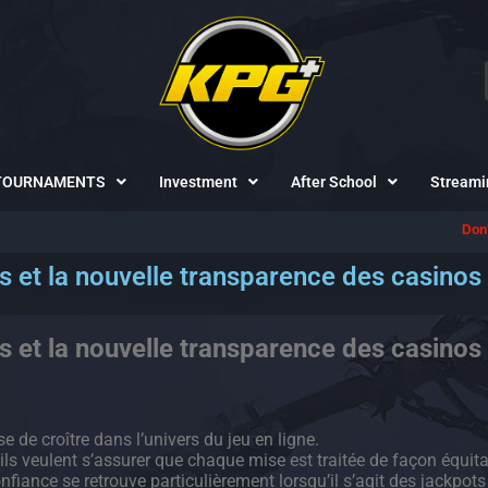
TOURNAMENTS
Investment
After School
Streami
Don't forget to follow us
s et la nouvelle transparence des casinos 
s et la nouvelle transparence des casinos 
de croître dans l’univers du jeu en ligne.
ls veulent s’assurer que chaque mise est traitée de façon équita
onfiance se retrouve particulièrement lorsqu’il s’agit des jackpot