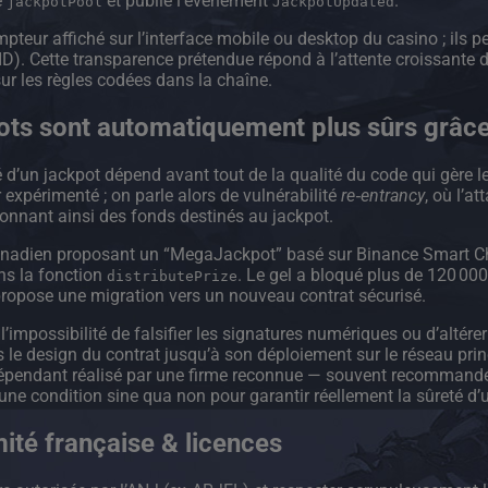
e
et publie l’événement
.
jackpotPool
JackpotUpdated
teur affiché sur l’interface mobile ou desktop du casino ; ils 
(TXID). Cette transparence prétendue répond à l’attente croissant
sur les règles codées dans la chaîne.
pots sont automatiquement plus sûrs grâce
 d’un jackpot dépend avant tout de la qualité du code qui gère le
 expérimenté ; on parle alors de vulnérabilité
re‑entrancy
, où l’a
phonnant ainsi des fonds destinés au jackpot.
et canadien proposant un “MegaJackpot” basé sur Binance Smart C
ns la fonction
. Le gel a bloqué plus de 120 00
distributePrize
 propose une migration vers un nouveau contrat sécurisé.
 l’impossibilité de falsifier les signatures numériques ou d’altére
is le design du contrat jusqu’à son déploiement sur le réseau pri
ndépendant réalisé par une firme reconnue — souvent recommandé 
 une condition sine qua non pour garantir réellement la sûreté d’
mité française & licences