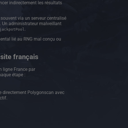
encer indirectement les résultats
e souvent via un serveur centralisé
. Un administrateur malveillant
.
jackpotPool
amental lié au RNG mal conçu ou
site français
n ligne France par
haque étape :
vre directement Polygonscan avec
tif.