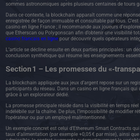
sommes astronomiques après plusieurs centaines de tours g
Dans ce contexte, la blockchain apparaît comme une réponse 
enregistrée de façon immuable et consultable par tous. C’est d
casino en ligne France ; il recommande aux joueurs d’explorer 
que Etherscan ou Polygonscan afin d’obtenir une visibilité to
casino francais en ligne
pour découvrir quels opérateurs intèg
L’article se décline ensuite en deux parties principales : un d
conclusion synthétique qui résume les enseignements essent
Section 1 – Les promesses du «‑transpa
La blockchain appliquée aux jeux d’argent repose sur un regi
participants du réseau. Dans un casino en ligne français qui 
grâce à un explorateur dédié.
La promesse principale réside dans la visibilité en temps réel
indélébile sur la chaîne. De plus, l’impossibilité de modifier
l’opérateur ou par un employé malintentionné.
Un exemple concret est celui d’Ethereum Smart Contracts qui en
taux d’alimentation (par exemple +0,05 € par mise), ainsi que