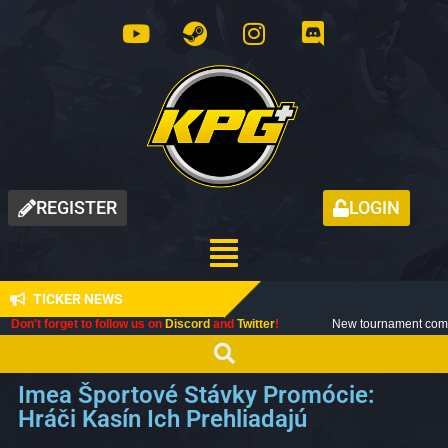
REGISTER
LOGIN
TICKER NEWS
rget to follow us on
Discord
and
Twitter
!
New tournament coming up next 
Imea Športové Stávky Promócie:
Hráči Kasín Ich Prehliadajú