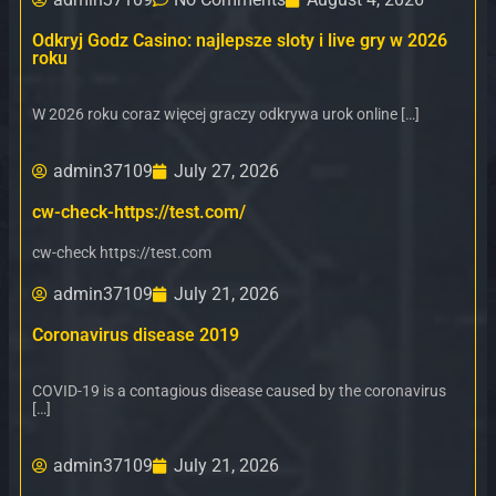
Odkryj Godz Casino: najlepsze sloty i live gry w 2026
roku
W 2026 roku coraz więcej graczy odkrywa urok online […]
admin37109
July 27, 2026
cw-check-https://test.com/
cw-check https://test.com
admin37109
July 21, 2026
Coronavirus disease 2019
COVID-19 is a contagious disease caused by the coronavirus
[…]
admin37109
July 21, 2026