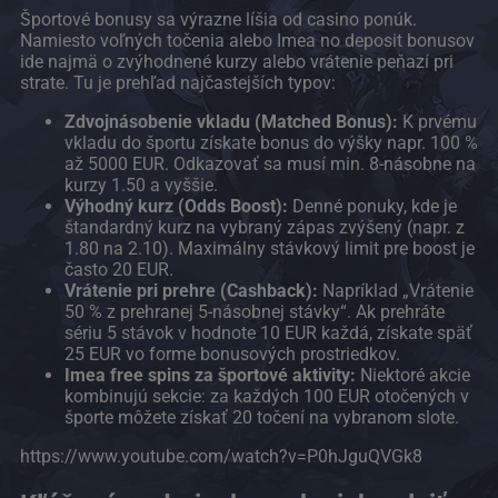
Športové bonusy sa výrazne líšia od casino ponúk.
Namiesto voľných točenia alebo Imea no deposit bonusov
ide najmä o zvýhodnené kurzy alebo vrátenie peňazí pri
strate. Tu je prehľad najčastejších typov:
Zdvojnásobenie vkladu (Matched Bonus):
K prvému
vkladu do športu získate bonus do výšky napr. 100 %
až 5000 EUR. Odkazovať sa musí min. 8-násobne na
kurzy 1.50 a vyššie.
Výhodný kurz (Odds Boost):
Denné ponuky, kde je
štandardný kurz na vybraný zápas zvýšený (napr. z
1.80 na 2.10). Maximálny stávkový limit pre boost je
často 20 EUR.
Vrátenie pri prehre (Cashback):
Napríklad „Vrátenie
50 % z prehranej 5-násobnej stávky“. Ak prehráte
sériu 5 stávok v hodnote 10 EUR každá, získate späť
25 EUR vo forme bonusových prostriedkov.
Imea free spins za športové aktivity:
Niektoré akcie
kombinujú sekcie: za každých 100 EUR otočených v
športe môžete získať 20 točení na vybranom slote.
https://www.youtube.com/watch?v=P0hJguQVGk8