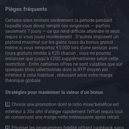
Pièges fréquents
Certains sites limitent sévèrement la période pendant
laquelle vous devez remplir ces exigences — parfois
seulement 7 jours — ce qui rend difficile atteindre le seuil
requis si vous jouez modérément . D’autres imposent un
plafond maximal sur les gains issus du bonus gratuit :
même si vous remportez €5 000 lors d’une session avec
tours gratuits limités à €20 chacun , vous ne pourrez
encaisser que jusqu’à €200 supplémentaires selon cette
restriction . Enfin certaines offres ne sont valables que sur
quelques titres sélectionnés dont le RTP moyen est
inférieur à celui habituel , réduisant ainsi votre marge
théorique globale .
Stratégies pour maximiser la valeur d’un bonus
1️⃣ Choisir une promotion dont le ratio mise/bénéfice est
inférieur à 30x afin d’alléger rapidement l’effort requis tout
en conservant une marge nette intéressante après retrait.
2️⃣ Prioriser les programmes fidélité offrant cashback sans