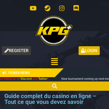
REGISTER
LOGIN
TICKER NEWS
d
and
Twitter
!
New tournament coming up next month, don't miss out. Giv
Guide complet du casino en ligne –
Tout ce que vous devez savoir