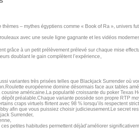
s
 thèmes – mythes égyptiens comme « Book of Ra », univers futu
s rouleaux avec une seule ligne gagnante et les vidéos moderne
ent grâce à un petit prélèvement prélevé sur chaque mise effe
ateurs doublant le gain complètent l’expérience。
ussi variantes très prisées telles que Blackjack Surrender où
ison.Roulette européenne domine désormais face aux tables amé
 cousine américaine.La popularité croissante du poker Texas Ho
ns dépôt préalable.Chaque variante possède son propre RTP moy
ains craps virtuels flirtent avec 98 % lorsqu’ils respectent str
obby afin que vous puissiez choisir judicieusement.Le secret re
kjack Surrender,
enne,
 ces petites habitudes permettent déjà​d’améliorer significativ