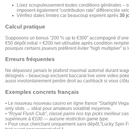
Lisez scrupuleusement toutes conditions générales – s
imposent également “contribution rate” différenciée se
Vérifiez dates limites car beaucoup expirent après
30 j
Calcul pratique
Supposons un bonus “200 % up to €300” accompagné d’une exi
€50 dépôt initial = €200 net utilisable après condition rem
pourquoi certains joueurs préfèrent éviter “high multiplier” si
Erreurs fréquentes
Ne dépassez jamais le plafond maximal autorisé durant wager
désignés – beaucoup excluent baccarat live voire video poke
aussi involontairement perdre droit au cashback si vous clôtur
Exemples concrets français
• Le nouveau
nouveau casino en ligne france
“Starlight Veg
only slots → idéal pour amateurs volatilité moyenne.
• “Royal Flush Club”, classé parmi nos top picks meilleur c
supérieure à €100 — aucune restriction game type.
• Pour ceux cherchant uniquement sans dépôt,“Lucky Spin Fre