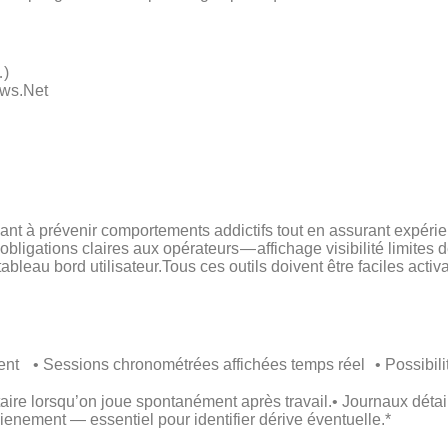
…)
ews.Net
t à prévenir comportements addictifs tout en assurant expérien
igations claires aux opérateurs — affichage visibilité limites 
leau bord utilisateur.Tous ces outils doivent être faciles activat
nt • Sessions chronométrées affichées temps réel • Possibili
aire lorsqu’on joue spontanément après travail.• Journaux déta
nement — essentiel pour identifier dérive éventuelle.*