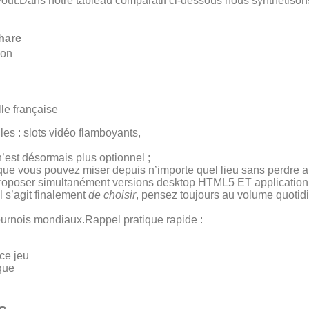
yout.Dans notre tableau comparatif ci-dessous nous synthétisons
hare
ion
le française
les : slots vidéo flamboyants,
n’est désormais plus optionnel ;
ue vous pouvez miser depuis n’importe quel lieu sans perdre auc
oposer simultanément versions desktop HTML5 ET application 
l s’agit finalement
de choisir
, pensez toujours au volume quoti
 tournois mondiaux.Rappel pratique rapide :
ce jeu
ique