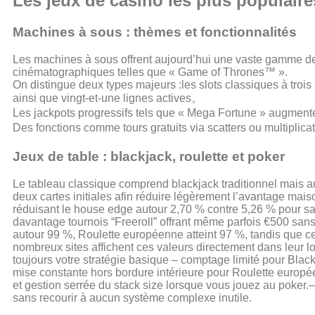
Les jeux de casino les plus populaire
Machines à sous : thèmes et fonctionnalités
Les machines à sous offrent aujourd’hui une vaste gamme de
cinématographiques telles que « Game of Thrones™ ».
On distingue deux types majeurs :les slots classiques à troi
ainsi que vingt‑et‑une lignes actives。
Les jackpots progressifs tels que « Mega Fortune » augment
Des fonctions comme tours gratuits via scatters ou multiplic
Jeux de table : blackjack, roulette et poker
Le tableau classique comprend blackjack traditionnel mais a
deux cartes initiales afin réduire légèrement l’avantage ma
réduisant le house edge autour 2,70 % contre 5,26 % pour sa
davantage tournois “Freeroll” offrant même parfois €500 sa
autour 99 %, Roulette européenne atteint 97 %, tandis que cert
nombreux sites affichent ces valeurs directement dans leur l
toujours votre stratégie basique – comptage limité pour Blac
mise constante hors bordure intérieure pour Roulette europé
et gestion serrée du stack size lorsque vous jouez au poker.–
sans recourir à aucun système complexe inutile.​