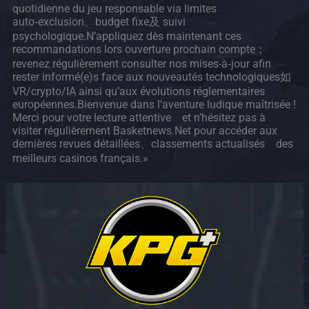
quotidienne du jeu responsable via limites
auto‑exclusion、budget fixe及 suivi
psychologique.N’appliquez dès maintenant ces
recommandations lors ouverture prochain compte；
revenez régulièrement consulter nos mises-à‑jour afin
rester informé(e)s face aux nouveautés technologiques如
VR/crypto/IA ainsi qu’aux évolutions réglementaires
européennes.Bienvenue dans l’aventure ludique maîtrisée !
Merci pour votre lecture attentive et n’hésitez pas à
visiter régulièrement Basketnews.Net pour accéder aux
dernières revues détaillées、classements actualisés des
meilleurs casinos français.»