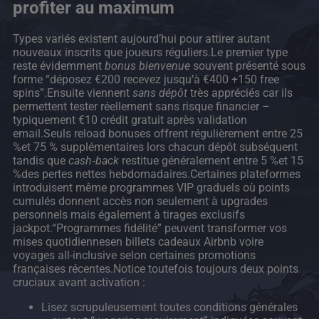
profiter au maximum
Types variés existent aujourd’hui pour attirer autant
nouveaux inscrits que joueurs réguliers.Le premier type
reste évidemment
bonus bienvenue
souvent présenté sous
forme “déposez €200 recevez jusqu’à €400 +150 free
spins”.Ensuite viennent
sans dépôt
très appréciés car ils
permettent tester réellement sans risque financier –
typiquement €10 crédit gratuit après validation
email.Seuls reload bonuses offrent régulièrement entre 25
%et 75 % supplémentaires lors chacun dépôt subséquent
tandis que
cash‑back
restitue généralement entre 5 %et 15
%des pertes nettes hebdomadaires.Certaines plateformes
introduisent même programmes VIP graduels où points
cumulés donnent accès non seulement à upgrades
personnels mais également à tirages exclusifs
jackpot.“Programmes fidélité” peuvent transformer vos
mises quotidiennes​en billets cadeaux Airbnb voire
voyages all-inclusive selon certaines promotions
françaises récentes.Notice toutefois toujours deux points
cruciaux avant activation :
Lisez scrupuleusement toutes conditions générales