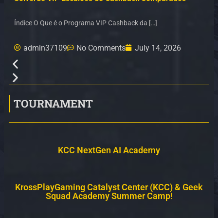
Índice O Que é o Programa VIP Cashback da […]
admin37109
No Comments
July 14, 2026
TOURNAMENT
KCC NextGen AI Academy
KrossPlayGaming Catalyst Center (KCC) & Geek
Squad Academy Summer Camp!