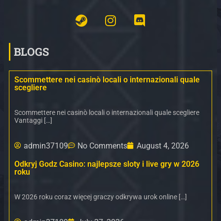
BLOGS
Scommettere nei casinò locali o internazionali quale
scegliere
Scommettere nei casinò locali o internazionali quale scegliere
Vantaggi […]
admin37109
No Comments
August 4, 2026
Odkryj Godz Casino: najlepsze sloty i live gry w 2026
roku
W 2026 roku coraz więcej graczy odkrywa urok online […]