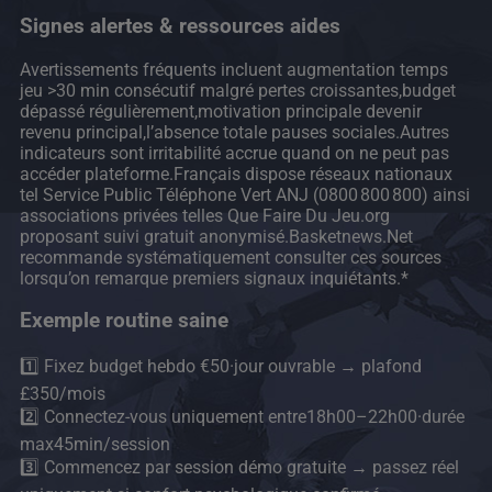
Signes alertes & ressources aides
Avertissements fréquents incluent augmentation temps
jeu >30 min consécutif malgré pertes croissantes,budget
dépassé régulièrement,motivation principale devenir
revenu principal,l’absence totale pauses sociales.Autres
indicateurs sont irritabilité accrue quand on ne peut pas
accéder plateforme.Français dispose réseaux nationaux
tel Service Public Téléphone Vert ANJ (0800 800 800) ainsi
associations privées telles Que Faire Du Jeu.org
proposant suivi gratuit anonymisé.Basketnews.Net
recommande systématiquement consulter ces sources
lorsqu’on remarque premiers signaux inquiétants.*
Exemple routine saine
1️⃣ Fixez budget hebdo €50·jour ouvrable → plafond
£350/mois
2️⃣ Connectez-vous uniquement entre18h00–22h00·durée
max45min/session
3️⃣ Commencez par session démo gratuite → passez réel