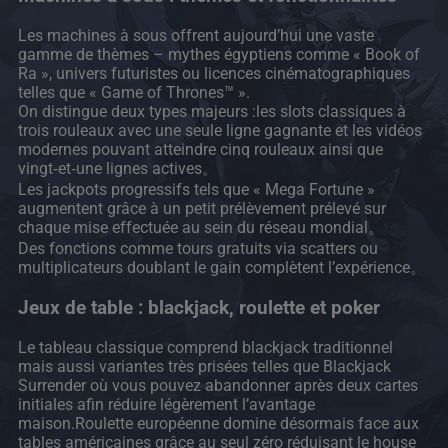
Les machines à sous offrent aujourd’hui une vaste
gamme de thèmes – mythes égyptiens comme « Book of
Ra », univers futuristes ou licences cinématographiques
telles que « Game of Thrones™ ».
On distingue deux types majeurs :les slots classiques à
trois rouleaux avec une seule ligne gagnante et les vidéos
modernes pouvant atteindre cinq rouleaux ainsi que
vingt‑et‑une lignes actives。
Les jackpots progressifs tels que « Mega Fortune »
augmentent grâce à un petit prélèvement prélevé sur
chaque mise effectuée au sein du réseau mondial。
Des fonctions comme tours gratuits via scatters ou
multiplicateurs doublant le gain complètent l’expérience。
Jeux de table : blackjack, roulette et poker
Le tableau classique comprend blackjack traditionnel
mais aussi variantes très prisées telles que Blackjack
Surrender où vous pouvez abandonner après deux cartes
initiales afin réduire légèrement l’avantage
maison.Roulette européenne domine désormais face aux
tables américaines grâce au seul zéro réduisant le house