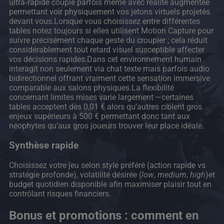
ultra‑rapide couplé parfois même avec réalité augmentée
permettant voir physiquement vos jetons virtuels projetés
devant vous.Lorsque vous choisissez entre différentes
tables notez toujours si elles utilisent Motion Capture pour
suivre précisément chaque geste du croupier ; cela réduit
considérablement tout retard visuel susceptible affecter
vos décisions rapides.Dans cet environnement humain
interagit non seulement via chat texte mais parfois audio
bidirectionnel offrant vraiment cette sensation immersive
comparable aux salons physiques.La flexibilité
concernant limites mises varie largement —certaines
tables acceptent dès 0,01 € alors qu’autres ciblent gros
enjeux supérieurs à 500 € permettant donc tant aux
néophytes qu’aux gros joueurs trouver leur place idéale.​
Synthèse rapide
Choisissez votre jeu selon style préféré (action rapide vs
stratégie profonde), volatilité désirée (
low
,
medium
,
high
)​et
budget quotidien disponible afin maximiser plaisir tout en
contrôlant risques financiers.
Bonus et promotions : comment en