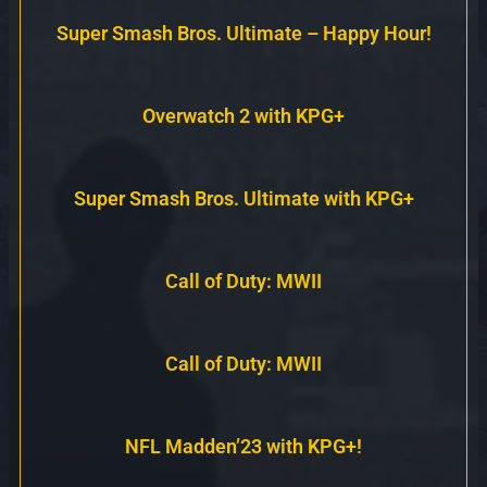
Super Smash Bros. Ultimate – Happy Hour!
Overwatch 2 with KPG+
Super Smash Bros. Ultimate with KPG+
Call of Duty: MWII
Call of Duty: MWII
NFL Madden’23 with KPG+!