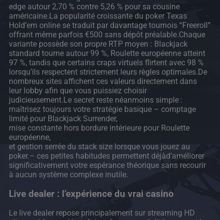
edge autour 2,70 % contre 5,26 % pour sa cousine
américaine.La popularité croissante du poker Texas
Hold’em online se traduit par davantage tournois “Freeroll”
offrant même parfois €500 sans dépôt préalable.Chaque
variante possède son propre RTP moyen : Blackjack
standard tourne autour 99 %, Roulette européenne atteint
97 %, tandis que certains craps virtuels flirtent avec 98 %
lorsqu’ils respectent strictement leurs règles optimales.De
nombreux sites affichent ces valeurs directement dans
leur lobby afin que vous puissiez choisir
judicieusement.Le secret reste néanmoins simple :
maîtrisez toujours votre stratégie basique – comptage
limité pour Blackjack Surrender,
mise constante hors bordure intérieure pour Roulette
européenne,
et gestion serrée du stack size lorsque vous jouez au
poker.– ces petites habitudes permettent déjà​d’améliorer
significativement votre espérance théorique sans recourir
à aucun système complexe inutile.​
Live dealer : l’expérience du vrai casino
Le live dealer repose principalement sur streaming HD