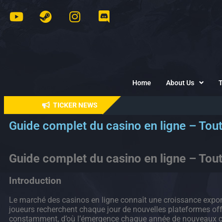
Home
About Us
TICKER NEWS
Guide complet du casino en ligne – Tou
Guide complet du casino en ligne – Tou
Introduction
Le marché des casinos en ligne connaît une croissance expon
joueurs recherchent chaque jour de nouvelles plateformes offr
constamment, d’où l’émergence chaque année de nouveaux casin