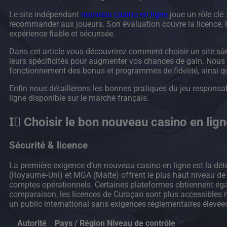
Le site indépendant
nouveau casino en ligne
joue un rôle clé
recommander aux joueurs. Son évaluation couvre la licence, l
expérience fiable et sécurisée.
Dans cet article vous découvrirez comment choisir un site sûr
leurs spécificités pour augmenter vos chances de gain. Nous
fonctionnement des bonus et programmes de fidélité, ainsi q
Enfin nous détaillerons les bonnes pratiques du jeu responsabl
ligne disponible sur le marché français.
I️⃣ Choisir le bon nouveau casino en lign
Sécurité & licence
La première exigence d’un nouveau casino en ligne est la déte
(Royaume‑Uni) et MGA (Malte) offrent le plus haut niveau de p
comptes opérationnels. Certaines plateformes obtiennent égal
comparaison, les licences de Curaçao sont plus accessibles mai
un public international sans exigences réglementaires élevée
Autorité
Pays / Région
Niveau de contrôle