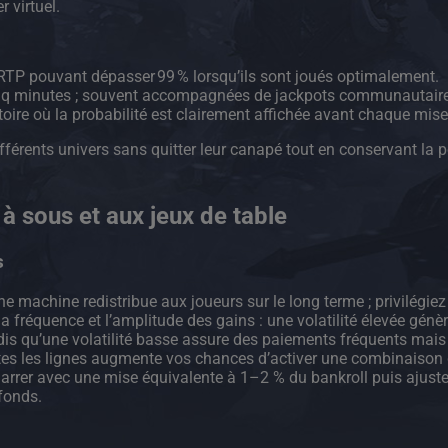
 virtuel.
 RTP pouvant dépasser 99 % lorsqu’ils sont joués optimalement.
s cinq minutes ; souvent accompagnées de jackpots communautair
oire où la probabilité est clairement affichée avant chaque mise
férents univers sans quitter leur canapé tout en conservant la po
à sous et aux jeux de table
s
 machine redistribue aux joueurs sur le long terme ; privilégiez 
 fréquence et l’amplitude des gains : une volatilité élevée génè
dis qu’une volatilité basse assure des paiements fréquents mais
tes les lignes augmente vos chances d’activer une combinaison
rrer avec une mise équivalente à 1–2 % du bankroll puis ajuster s
fonds.