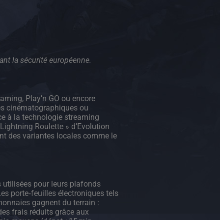
ant la sécurité européenne.
gaming, Play’n GO ou encore
èmes cinématographiques ou
ce à la technologie streaming
 Lightning Roulette » d’Evolution
ent des variantes locales comme le
 utilisées pour leurs plafonds
es porte‑feuilles électroniques tels
monnaies gagnent du terrain :
es frais réduits grâce aux