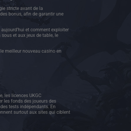
e stricte avant de la
des bonus, afin de garantir une
s aujourd’hui et comment exploiter
ous et aux jeux de table, le
r le meilleur nouveau casino en
pe, les licences UKGC
er les fonds des joueurs des
 des tests indépendants. En
nnent surtout aux sites qui ciblent