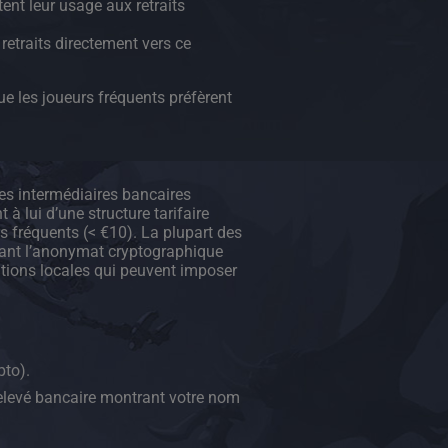
tent leur usage aux retraits
retraits directement vers ce
ue les joueurs fréquents préfèrent
les intermédiaires bancaires
à lui d’une structure tarifaire
 fréquents (< €10). La plupart des
vant l’anonymat cryptographique
lations locales qui peuvent imposer
pto).
 relevé bancaire montrant votre nom