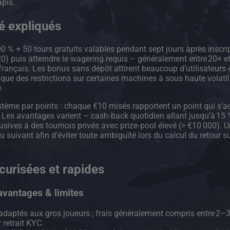
apis.
é expliqués
 + 50 tours gratuits valables pendant sept jours après inscrip
) puis atteindre le wagering requis – généralement entre 20× et 
l français. Les bonus sans dépôt attirent beaucoup d’utilisateur
 que des restrictions sur certaines machines à sous haute volatili
.
tème par points : chaque €10 misés rapportent un point qui s’
). Les avantages varient – cash‑back quotidien allant jusqu’à 15 
usives à des tournois privés avec prize‑pool élevé (> €10 000).
 suivant afin d’éviter toute ambiguïté lors du calcul du retour s
urisées et rapides
avantages & limites
adaptés aux gros joueurs ; frais généralement compris entre 2–3
 retrait KYC.