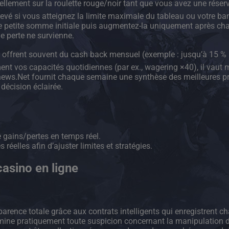
ellement sur la roulette rouge/noir tant que vous avez une réserv
levé si vous atteignez la limite maximale du tableau ou votre ban
ne petite somme initiale puis augmentez-la uniquement après cha
e perte ne survienne.
 offrent souvent du cash back mensuel (exemple : jusqu’à 15 % 
t vos capacités quotidiennes (par ex., wagering ×40), il vaut mie
news.Net fournit chaque semaine une synthèse des meilleures p
 décision éclairée.
e gains/pertes en temps réel.
éelles afin d’ajuster limites et stratégies.
asino en ligne
parence totale grâce aux contrats intelligents qui enregistrent
imine pratiquement toute suspicion concernant la manipulation d