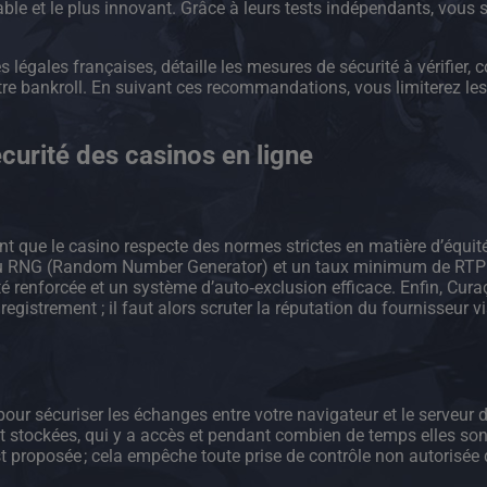
iable et le plus innovant. Grâce à leurs tests indépendants, vous
ces légales françaises, détaille les mesures de sécurité à vérifier
re bankroll. En suivant ces recommandations, vous limiterez les
écurité des casinos en ligne
nt que le casino respecte des normes strictes en matière d’équité
du RNG (Random Number Generator) et un taux minimum de RTP (
 renforcée et un système d’auto‑exclusion efficace. Enfin, Cura
egistrement ; il faut alors scruter la réputation du fournisseur 
our sécuriser les échanges entre votre navigateur et le serveur 
nt stockées, qui y a accès et pendant combien de temps elles so
 est proposée ; cela empêche toute prise de contrôle non autoris