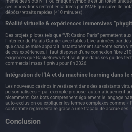
même des slots NFT où chaque symbole est un token unique 
ces innovations restent encadrées par l’AMF qui surveille no
dépôts/retraits rapides (<10 minutes).
Réalité virtuelle & expériences immersives “phygit
Des projets pilotes tels que “VR Casino Paris” permettent aux
l’intérieur du Palais Garnier avec tables Live animées par des
que chaque mise apparaît instantanément sur votre écran virt
de ces expériences, il faut disposer d’une connexion fibre
exigences que Basketnews.Net souligne dans ses guides tech
commercial massif prévu pour fin 2026.
Intégration de l’IA et du machine learning dans le 
Les nouveaux casinos investissent dans des assistants virtuel
personnalisées – par exemple proposer automatiquement un t
récemment. Ces bots comprennent également le langage nature
auto‑exclusion ou expliquer les termes complexes comme « RTP
conformité réglementaire grâce à une traçabilité accrue des in
Conclusion