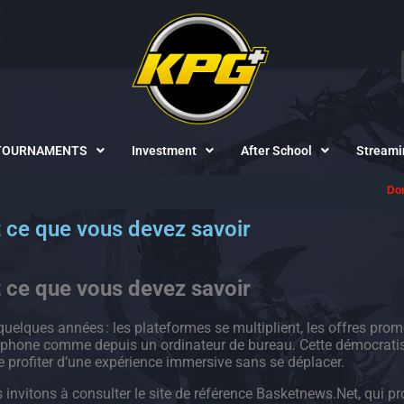
TOURNAMENTS
Investment
After School
Streami
Don't forget to follow us
t ce que vous devez savoir
t ce que vous devez savoir
uelques années : les plateformes se multiplient, les offres prom
tphone comme depuis un ordinateur de bureau. Cette démocratisat
e profiter d’une expérience immersive sans se déplacer.
 invitons à consulter le site de référence Basketnews.Net, qui p