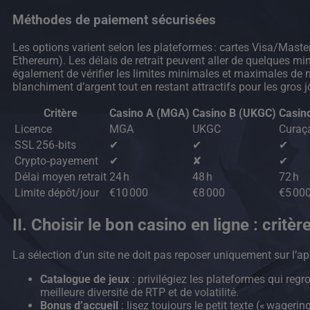
Méthodes de paiement sécurisées
Les options varient selon les plateformes : cartes Visa/Master
Ethereum). Les délais de retrait peuvent aller de quelques min
également de vérifier les limites minimales et maximales de m
blanchiment d’argent tout en restant attractifs pour les gros 
Critère
Casino A (MGA)
Casino B (UKGC)
Casin
Licence
MGA
UKGC
Curaç
SSL 256‑bits
✔︎
✔︎
✔︎
Crypto‑payement
✔︎
✘
✔︎
Délai moyen retrait
24 h
48 h
72 h
Limite dépôt/jour
€10 000
€8 000
€5 00
II. Choisir le bon casino en ligne : critèr
La sélection d’un site ne doit pas reposer uniquement sur l’ap
Catalogue de jeux
: privilégiez les plateformes qui reg
meilleure diversité de RTP et de volatilité.
Bonus d’accueil
: lisez toujours le petit texte (« wager