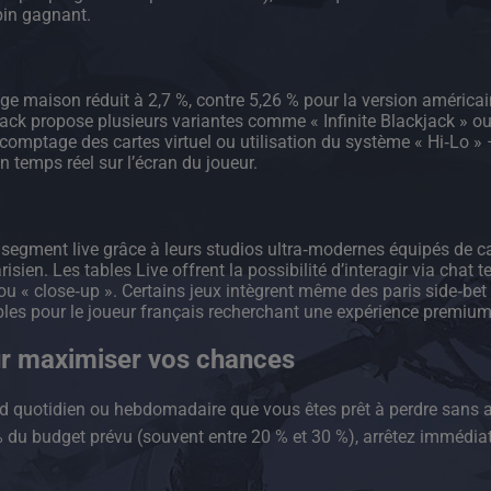
pin gagnant.
 maison réduit à 2,7 %, contre 5,26 % pour la version américai
kjack propose plusieurs variantes comme « Infinite Blackjack » o
comptage des cartes virtuel ou utilisation du système « Hi‑Lo 
 temps réel sur l’écran du joueur.
segment live grâce à leurs studios ultra‑modernes équipés de c
ien. Les tables Live offrent la possibilité d’interagir via chat te
 ou « close‑up ». Certains jeux intègrent même des paris side‑bet
ibles pour le joueur français recherchant une expérience premium
our maximiser vos chances
ond quotidien ou hebdomadaire que vous êtes prêt à perdre sans 
 % du budget prévu (souvent entre 20 % et 30 %), arrêtez immédiate