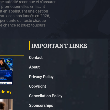
une autorité reconnue et s’assurer
 promotionnelles en lisant
out en appliquant une gestion
veaux casinos lancés en 2026,
épendante qui teste chaque
e chance et jouez toujours
IMPORTANT LINKS
Contact
About
Privacy Policy
Copyright
ademy
Cancellation Policy
Sponsorships