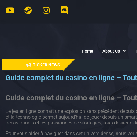
Home
About Us
TICKER NEWS
Guide complet du casino en ligne – Tou
Guide complet du casino en ligne – Tou
Le jeu en ligne connaît une explosion sans précédent depuis q
et la technologie permet aujourd’hui de jouer depuis un smar
occasionnels et les passionnés de stratégies, tous désireux d
Pour vous aider à naviguer dans cet univers dense, nous vous