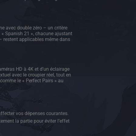
ne avec double zéro – un critère
u « Spanish 21 », chacune ajustant
» – restent applicables même dans
améras HD à 4K et d’un éclairage
xtuel avec le croupier réel, tout en
 comme le « Perfect Pairs » au
.
affecter vos dépenses courantes.
ment la partie pour éviter l’effet