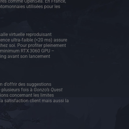
aires comme OpenSea. En France,
ptomonnaies utilisées pour les
lle virtuelle reproduisant
tence ultra‑faible (<20 ms) assure
hez soi. Pour profiter pleinement
 au minimum RTX 3060 GPU –
ming avant son lancement
n d’offrir des suggestions
 plusieurs fois à
Gonzo’s Quest
ons concernant les limites
 satisfaction client mais aussi la