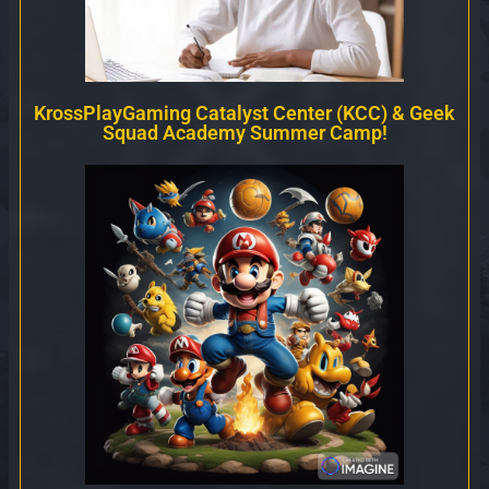
KrossPlayGaming Catalyst Center (KCC) & Geek
Squad Academy Summer Camp!