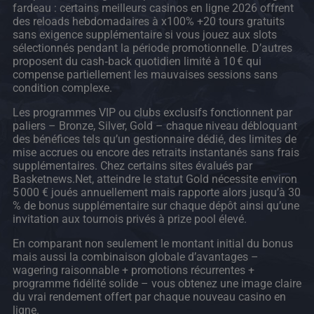
fardeau : certains meilleurs casinos en ligne 2026 offrent
des reloads hebdomadaires à x100% +20 tours gratuits
sans exigence supplémentaire si vous jouez aux slots
sélectionnés pendant la période promotionnelle. D’autres
proposent du cash‑back quotidien limité à 10 € qui
compense partiellement les mauvaises sessions sans
condition complexe.
Les programmes VIP ou clubs exclusifs fonctionnent par
paliers – Bronze, Silver, Gold – chaque niveau débloquant
des bénéfices tels qu’un gestionnaire dédié, des limites de
mise accrues ou encore des retraits instantanés sans frais
supplémentaires. Chez certains sites évalués par
Basketnews.Net, atteindre le statut Gold nécessite environ
5 000 € joués annuellement mais rapporte alors jusqu’à 30
% de bonus supplémentaire sur chaque dépôt ainsi qu’une
invitation aux tournois privés à prize pool élevé.
En comparant non seulement le montant initial du bonus
mais aussi la combinaison globale d’avantages –
wagering raisonnable + promotions récurrentes +
programme fidélité solide – vous obtenez une image claire
du vrai rendement offert par chaque nouveau casino en
ligne.