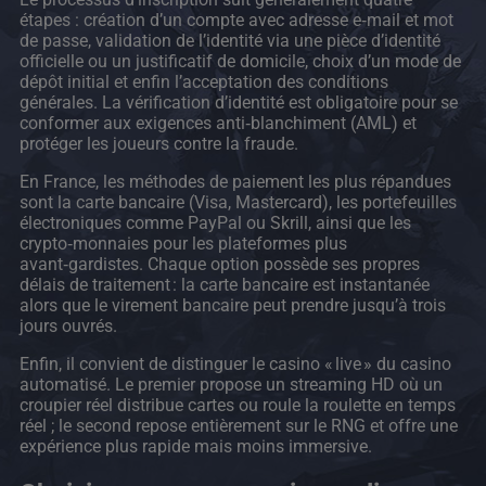
étapes : création d’un compte avec adresse e‑mail et mot
de passe, validation de l’identité via une pièce d’identité
officielle ou un justificatif de domicile, choix d’un mode de
dépôt initial et enfin l’acceptation des conditions
générales. La vérification d’identité est obligatoire pour se
conformer aux exigences anti‑blanchiment (AML) et
protéger les joueurs contre la fraude.
En France, les méthodes de paiement les plus répandues
sont la carte bancaire (Visa, Mastercard), les portefeuilles
électroniques comme PayPal ou Skrill, ainsi que les
crypto‑monnaies pour les plateformes plus
avant‑gardistes. Chaque option possède ses propres
délais de traitement : la carte bancaire est instantanée
alors que le virement bancaire peut prendre jusqu’à trois
jours ouvrés.
Enfin, il convient de distinguer le casino « live » du casino
automatisé. Le premier propose un streaming HD où un
croupier réel distribue cartes ou roule la roulette en temps
réel ; le second repose entièrement sur le RNG et offre une
expérience plus rapide mais moins immersive.