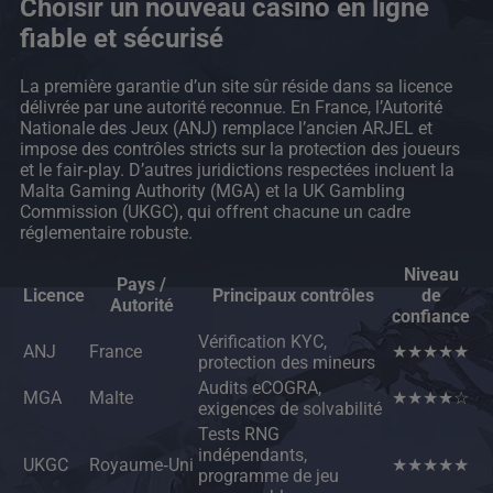
Choisir un nouveau casino en ligne
fiable et sécurisé
La première garantie d’un site sûr réside dans sa licence
délivrée par une autorité reconnue. En France, l’Autorité
Nationale des Jeux (ANJ) remplace l’ancien ARJEL et
impose des contrôles stricts sur la protection des joueurs
et le fair‑play. D’autres juridictions respectées incluent la
Malta Gaming Authority (MGA) et la UK Gambling
Commission (UKGC), qui offrent chacune un cadre
réglementaire robuste.
Niveau
Pays /
Licence
Principaux contrôles
de
Autorité
confiance
Vérification KYC,
ANJ
France
★★★★★
protection des mineurs
Audits eCOGRA,
MGA
Malte
★★★★☆
exigences de solvabilité
Tests RNG
indépendants,
UKGC
Royaume‑Uni
★★★★★
programme de jeu