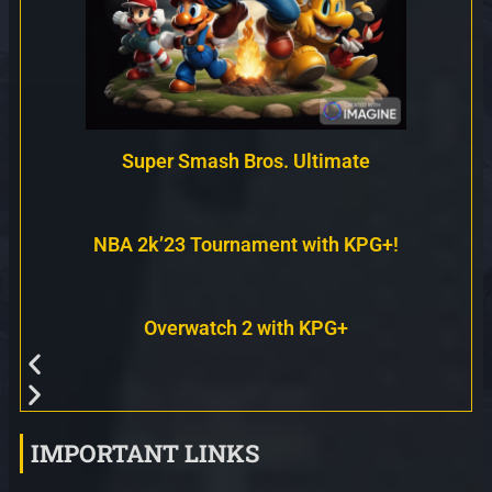
Super Smash Bros. Ultimate
NBA 2k’23 Tournament with KPG+!
Overwatch 2 with KPG+
IMPORTANT LINKS