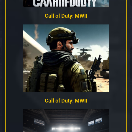
Call of Duty: MWII
Call of Duty: MWII