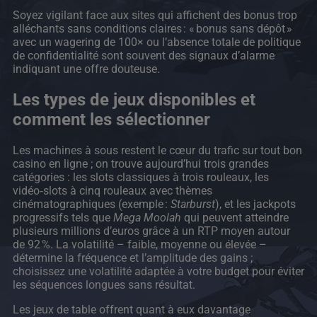
Soyez vigilant face aux sites qui affichent des bonus trop
alléchants sans conditions claires : « bonus sans dépôt »
avec un wagering de 100× ou l’absence totale de politique
de confidentialité sont souvent des signaux d’alarme
indiquant une offre douteuse.
Les types de jeux disponibles et
comment les sélectionner
Les machines à sous restent le cœur du trafic sur tout bon
casino en ligne ; on trouve aujourd’hui trois grandes
catégories : les slots classiques à trois rouleaux, les
vidéo‑slots à cinq rouleaux avec thèmes
cinématographiques (exemple :
Starburst
), et les jackpots
progressifs tels que
Mega Moolah
qui peuvent atteindre
plusieurs millions d’euros grâce à un RTP moyen autour
de 92 %. La volatilité – faible, moyenne ou élevée –
détermine la fréquence et l’amplitude des gains ;
choisissez une volatilité adaptée à votre budget pour éviter
les séquences longues sans résultat.
Les jeux de table offrent quant à eux davantage