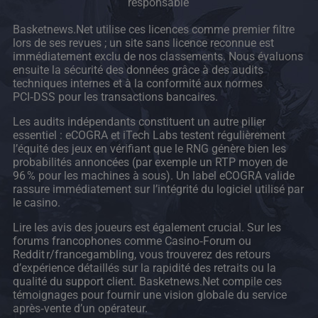
responsable
Basketnews.Net utilise ces licences comme premier filtre
lors de ses revues ; un site sans licence reconnue est
immédiatement exclu de nos classements. Nous évaluons
ensuite la sécurité des données grâce à des audits
techniques internes et à la conformité aux normes
PCI‑DSS pour les transactions bancaires.
Les audits indépendants constituent un autre pilier
essentiel : eCOGRA et iTech Labs testent régulièrement
l’équité des jeux en vérifiant que le RNG génère bien les
probabilités annoncées (par exemple un RTP moyen de
96 % pour les machines à sous). Un label eCOGRA valide
rassure immédiatement sur l’intégrité du logiciel utilisé par
le casino.
Lire les avis des joueurs est également crucial. Sur les
forums francophones comme Casino‑Forum ou
Reddit r/francegambling, vous trouverez des retours
d’expérience détaillés sur la rapidité des retraits ou la
qualité du support client. Basketnews.Net compile ces
témoignages pour fournir une vision globale du service
après‑vente d’un opérateur.