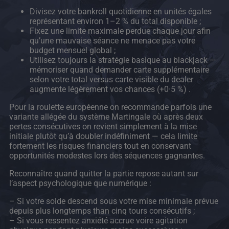
Divisez votre bankroll quotidienne en unités égales
représentant environ 1–2 % du total disponible ;
Fixez une limite maximale perdue chaque jour afin
qu’une mauvaise séance ne menace pas votre
budget mensuel global ;
Utilisez toujours la stratégie basique au blackjack —
mémoriser quand demander carte supplémentaire
selon votre total versus carte visible du dealer
augmente légèrement vos chances (+0·5 %) .
Pour la roulette européenne on recommande parfois une
variante allégée du système Martingale où après deux
pertes consécutives on revient simplement à la mise
initiale plutôt qu’à doubler indéfiniment — cela limite
fortement les risques financiers tout en conservant
opportunités modestes lors des séquences gagnantes.
Reconnaître quand quitter la partie repose autant sur
l’aspect psychologique que numérique :
– Si votre solde descend sous votre mise minimale prévue
depuis plus longtemps than cinq tours consécutifs ;
– Si vous ressentez anxiété accrue voire agitation