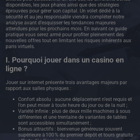
disponibles, les jeux phares ainsi que des stratégies
éprouvées pour gérer son capital. Un volet dédié à la
sécurité et au jeu responsable viendra compléter notre
analyse avant d’esquisser les tendances majeures
attendues pour les prochains mois. En suivant ce guide
pratique vous serez armé pour profiter pleinement des
nouvelles offres tout en limitant les risques inhérents aux
paris virtuels.
I. Pourquoi jouer dans un casino en
ligne ?
Jouer sur internet présente trois avantages majeurs par
rapport aux salles physiques :
Confort absolu : aucune déplacement n’est requis et
l’on peut miser à toute heure du jour ou de la nuit ;
Variété infinie : plus de deux mille machines à sous
différentes et une trentaine de variantes de tables
sont accessibles simultanément ;
Bonus attractifs : bienvenue généreuse souvent
supérieure à 100 % du premier dépôt et tours gratuits