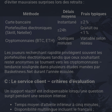
d’éviter mauvaises surprises lors des retraits :
Délais
Méthode
Frais typiques
moyens
Carte bancaire
Instantané
≤ 2 %
Portefeuilles électroniques
Gratuit ou
≤24h
(Skrill, Neteller)
< 1 %
Quelques
Variable selon
Cryptomonnaies (BTC, ETH)
minutes
réseau
Les joueurs recherchant rapidité privilégient souvent les
portefeuilles électroniques tandis que ceux souhaitant
rester anonymes se tournent vers les cryptomonnaies –
tendance soulignée dans plusieurs études menées par
Basketnews.Net durant l’année écoulée.
C : Le service client – critères d’évaluation
Un support réactif est indispensable lorsqu’une question
surgit pendant une session intense :
Temps moyen d’attente inférieur à cinq minutes ;
Disponibilité multilingue incluant le français ;