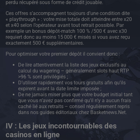
perdu récupéré sous forme de crédit jouable.
Ces offres s’accompagnent toujours d’une condition dite
« playthrough » : votre mise totale doit atteindre entre x20
et x40 selon l’opérateur avant tout retrait possible. Par
exemple un bonus dépôt‑match 100 % /500 € avec x30
requiert donc au moins 15 000 € misés si vous avez reçu
exactement 500 € supplémentaires.
Pour optimiser votre premier dépôt il convient donc :
De lire attentivement la liste des jeux exclusifs au
calcul du wagering – généralement slots haut RTP
>96 % sont privilégiés ;
D’utiliser rapidement vos tours gratuits afin qu’ils
expirent avant la date limite imposée ;
De ne jamais miser plus que votre budget initial tant
que vous n’avez pas confirmé qu’il n’y a aucun frais
caché lié aux retraits – conseil régulièrement repris
dans nos guides éditoriaux chez Basketnews.Net.
IV : Les jeux incontournables des
casinos en ligne