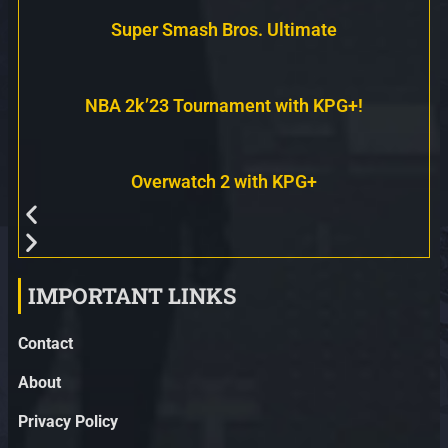
Super Smash Bros. Ultimate
NBA 2k’23 Tournament with KPG+!
Overwatch 2 with KPG+
IMPORTANT LINKS
Contact
About
Privacy Policy