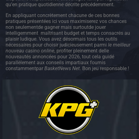
qu’en pratique quotidienne décrite précédemment.
En appliquant concrètement chacune de ces bonnes
pratiques présentées ici vous maximiserez vos chances
non seulementde gagner mais surtoutde jouer
intelligemment ­ maîtrisant budget et temps consacrés au
plaisir ludique.​ Vous avez désormais tous les outils
nécessaires pour choisir judicieusement parmi
le meilleur
nouveau casino online
, profiter pleinement delle
nouveautés annoncées pour 2026, tout cela guidé
parallèlement aux conseils impartiaux fournis
constammentpar
BasketNews Net
. Bon jeu responsable !