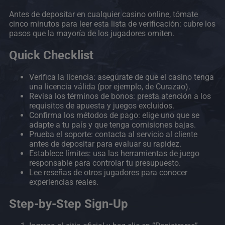
Antes de depositar en cualquier casino online, tómate
cinco minutos para leer esta lista de verificación: cubre los
pasos que la mayoría de los jugadores omiten.
Quick Checklist
Verifica la licencia: asegúrate de que el casino tenga
una licencia válida (por ejemplo, de Curazao).
Revisa los términos de bonos: presta atención a los
requisitos de apuesta y juegos excluidos.
Confirma los métodos de pago: elige uno que se
adapte a tu país y que tenga comisiones bajas.
Prueba el soporte: contacta al servicio al cliente
antes de depositar para evaluar su rapidez.
Establece límites: usa las herramientas de juego
responsable para controlar tu presupuesto.
Lee reseñas de otros jugadores para conocer
experiencias reales.
Step-by-Step Sign-Up