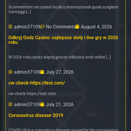
Scommettere nei casinò locali o internazionali quale scegliere
Vantaggi […]
admin37109
No Comments
August 4, 2026
Odkryj Godz Casino: najlepsze sloty i live gry w 2026
roku
W 2026 roku coraz więcej graczy odkrywa urok online […]
admin37109
July 27, 2026
cw-check-https://test.com/
cw-check https://test.com
admin37109
July 21, 2026
Coronavirus disease 2019
COVID-19 is a contagious disease caused by the coronavirus