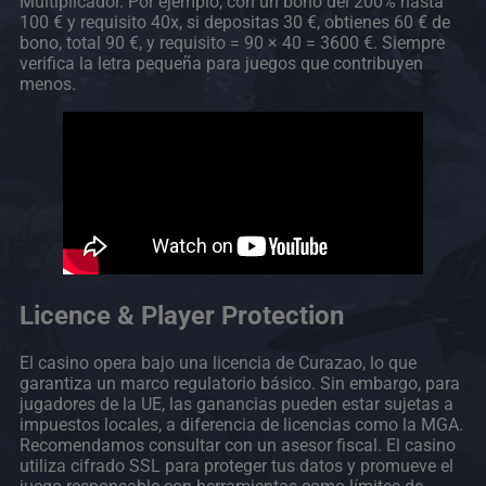
Multiplicador. Por ejemplo, con un bono del 200% hasta
100 € y requisito 40x, si depositas 30 €, obtienes 60 € de
bono, total 90 €, y requisito = 90 × 40 = 3600 €. Siempre
verifica la letra pequeña para juegos que contribuyen
menos.
Licence & Player Protection
El casino opera bajo una licencia de Curazao, lo que
garantiza un marco regulatorio básico. Sin embargo, para
jugadores de la UE, las ganancias pueden estar sujetas a
impuestos locales, a diferencia de licencias como la MGA.
Recomendamos consultar con un asesor fiscal. El casino
utiliza cifrado SSL para proteger tus datos y promueve el