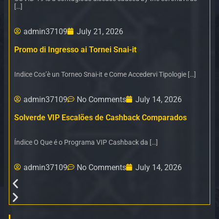
[…]
admin37109
July 21, 2026
Promo di Ingresso ai Tornei Snai-it
Indice Cos’è un Torneo Snai-it e Come Accedervi Tipologie […]
admin37109
No Comments
July 14, 2026
Solverde VIP Escalões de Cashback Comparados
Índice O Que é o Programa VIP Cashback da […]
admin37109
No Comments
July 14, 2026