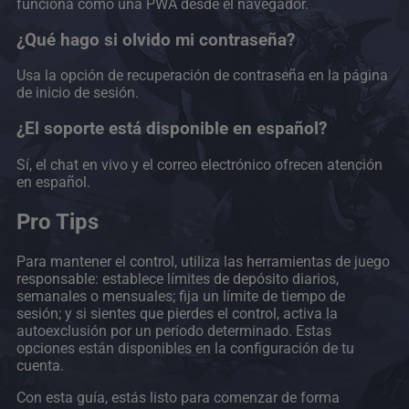
funciona como una PWA desde el navegador.
¿Qué hago si olvido mi contraseña?
Usa la opción de recuperación de contraseña en la página
de inicio de sesión.
¿El soporte está disponible en español?
Sí, el chat en vivo y el correo electrónico ofrecen atención
en español.
Pro Tips
Para mantener el control, utiliza las herramientas de juego
responsable: establece límites de depósito diarios,
semanales o mensuales; fija un límite de tiempo de
sesión; y si sientes que pierdes el control, activa la
autoexclusión por un período determinado. Estas
opciones están disponibles en la configuración de tu
cuenta.
Con esta guía, estás listo para comenzar de forma