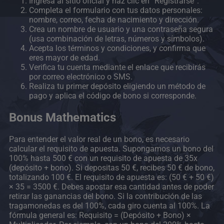
Ingresa al sitio oficial y haz clic en “Registrarse”.
Completa el formulario con tus datos personales:
nombre, correo, fecha de nacimiento y dirección.
Crea un nombre de usuario y una contraseña segura
(usa combinación de letras, números y símbolos).
Acepta los términos y condiciones, y confirma que
eres mayor de edad.
Verifica tu cuenta mediante el enlace que recibirás
por correo electrónico o SMS.
Realiza tu primer depósito eligiendo un método de
pago y aplica el código de bono si corresponde.
Bonus Mathematics
Para entender el valor real de un bono, es necesario
calcular el requisito de apuesta. Supongamos un bono del
100% hasta 500 € con un requisito de apuesta de 35x
(depósito + bono). Si depositas 50 €, recibes 50 € de bono,
totalizando 100 €. El requisito de apuesta es: (50 € + 50 €)
× 35 = 3500 €. Debes apostar esa cantidad antes de poder
retirar las ganancias del bono. Si la contribución de las
tragamonedas es del 100%, cada giro cuenta al 100%. La
fórmula general es: Requisito = (Depósito + Bono) ×