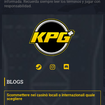
informada. Recuerda siempre leer los términos y jugar con
responsabilidad.
BLOGS
Scommettere nei casinò locali o internazionali quale
scegliere