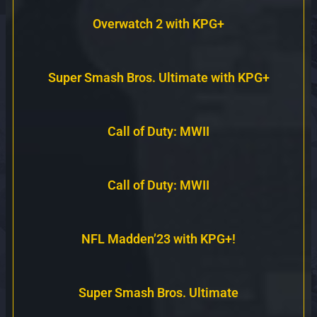
Overwatch 2 with KPG+
Super Smash Bros. Ultimate with KPG+
Call of Duty: MWII
Call of Duty: MWII
NFL Madden’23 with KPG+!
Super Smash Bros. Ultimate