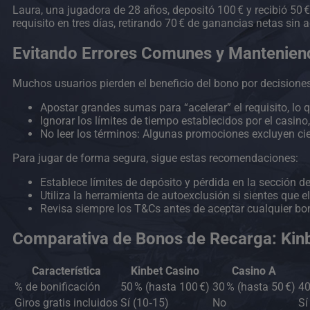
Laura, una jugadora de 28 años, depositó 100 € y recibió 50 € 
requisito en tres días, retirando 70 € de ganancias netas sin 
Evitando Errores Comunes y Mantenien
Muchos usuarios pierden el beneficio del bono por decisiones
Apostar grandes sumas para “acelerar” el requisito, lo 
Ignorar los límites de tiempo establecidos por el casino
No leer los términos: Algunas promociones excluyen cie
Para jugar de forma segura, sigue estas recomendaciones:
Establece límites de depósito y pérdida en la sección d
Utiliza la herramienta de autoexclusión si sientes que el
Revisa siempre los T&Cs antes de aceptar cualquier bo
Comparativa de Bonos de Recarga: Kinb
Característica
Kinbet Casino
Casino A
% de bonificación
50 % (hasta 100 €)
30 % (hasta 50 €)
40
Giros gratis incluidos
Sí (10‑15)
No
Sí