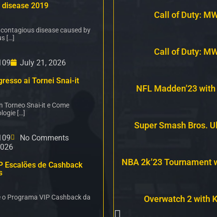
 disease 2019
Call of Duty: MW
 contagious disease caused by
s […]
Call of Duty: MW
109
July 21, 2026
resso ai Tornei Snai-it
NFL Madden’23 with
un Torneo Snai-it e Come
logie […]
Super Smash Bros. U
109
No Comments
2026
NBA 2k’23 Tournament 
P Escalões de Cashback
s
é o Programa VIP Cashback da
Overwatch 2 with 