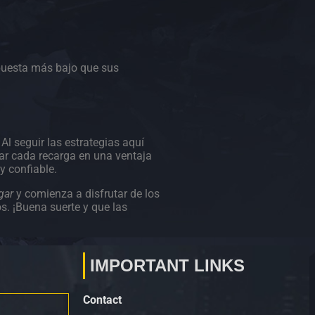
apuesta más bajo que sus
l seguir las estrategias aquí
ar cada recarga en una ventaja
y confiable.
gar
y comienza a disfrutar de los
s. ¡Buena suerte y que las
IMPORTANT LINKS
Contact