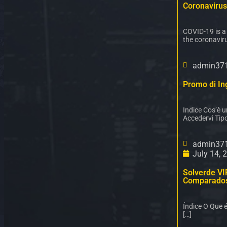
Coronavirus
COVID-19 is a
the coronaviru
admin37
Promo di Ing
Indice Cos’è 
Accedervi Tipo
admin37
July 14, 
Solverde VI
Comparado
Índice O Que 
[…]