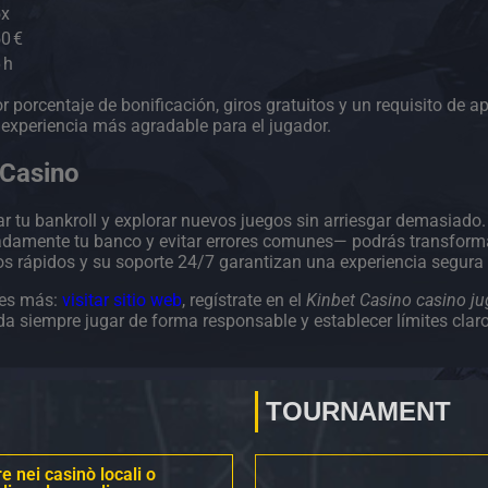
5x
0 €
 h
 porcentaje de bonificación, giros gratuitos y un requisito de 
 experiencia más agradable para el jugador.
 Casino
tu bankroll y explorar nuevos juegos sin arriesgar demasiado. A
uadamente tu banco y evitar errores comunes— podrás transform
iros rápidos y su soporte 24/7 garantizan una experiencia segura 
eres más:
visitar sitio web
, regístrate en el
Kinbet Casino casino ju
rda siempre jugar de forma responsable y establecer límites claro
TOURNAMENT
 nei casinò locali o