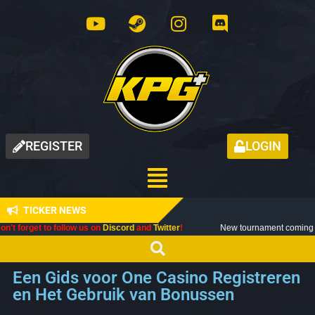
REGISTER
LOGIN
TICKER NEWS
 follow us on
Discord
and
Twitter
!
New tournament coming up next month, 
Een Gids voor One Casino Registreren
en Het Gebruik van Bonussen