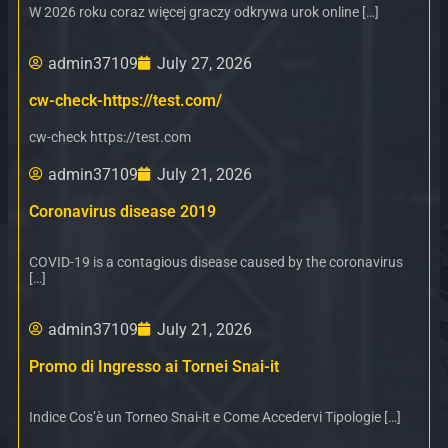
W 2026 roku coraz więcej graczy odkrywa urok online […]
admin37109
July 27, 2026
cw-check-https://test.com/
cw-check https://test.com
admin37109
July 21, 2026
Coronavirus disease 2019
COVID-19 is a contagious disease caused by the coronavirus
[…]
admin37109
July 21, 2026
Promo di Ingresso ai Tornei Snai-it
Indice Cos’è un Torneo Snai-it e Come Accedervi Tipologie […]