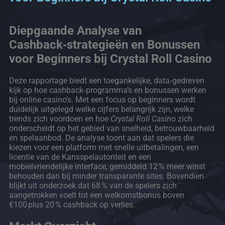
Diepgaande Analyse van
Cashback‑strategieën en Bonussen
voor Beginners bij Crystal Roll Casino
Deze rapportage biedt een toegankelijke, data‑gedreven
kijk op hoe cashback‑programma’s en bonussen werken
bij online casino’s. Met een focus op beginners wordt
duidelijk uitgelegd welke cijfers belangrijk zijn, welke
trends zich voordoen en hoe
Crystal Roll Casino
zich
onderscheidt op het gebied van snelheid, betrouwbaarheid
en spelaanbod. De analyse toont aan dat spelers die
kiezen voor een platform met snelle uitbetalingen, een
licentie van de Kansspelautoriteit en een
mobielvriendelijke interface, gemiddeld 12 % meer winst
behouden dan bij minder transparante sites. Bovendien
blijkt uit onderzoek dat 68 % van de spelers zich
aangetrokken voelt tot een welkomstbonus boven
€100 plus 20 % cashback op verlies.