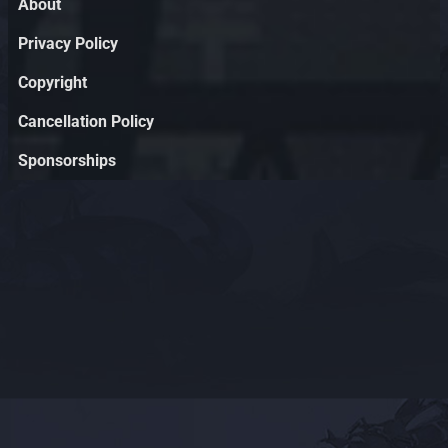
About
Privacy Policy
Copyright
Cancellation Policy
Sponsorships