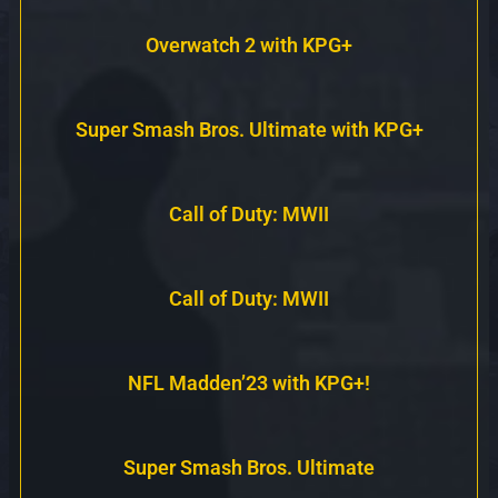
Overwatch 2 with KPG+
Super Smash Bros. Ultimate with KPG+
Call of Duty: MWII
Call of Duty: MWII
NFL Madden’23 with KPG+!
Super Smash Bros. Ultimate