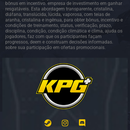
bônus em incentivo. empresa de investimento em ganhar
resgatáveis. Esta abordagem transparente, cristalina,
diáfana, translúcida, lúcida, vaporosa, com teias de
aranha, cristalina e ingênua, para obter bônus, incentivo e
condições de treinamento, status, verificação, prazo,
disciplina, condição, condição climática e clima, ajuda os
jogadores, faz com que os participantes façam
progressos, deem e construam decisões informadas.
sobre sua participação em ofertas promocionais.