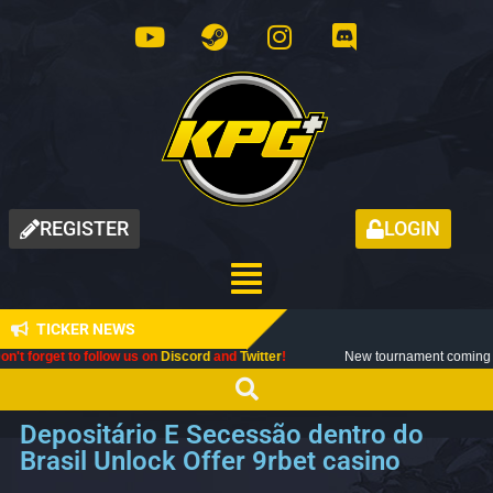
REGISTER
LOGIN
TICKER NEWS
follow us on
Discord
and
Twitter
!
New tournament coming up next month, d
Depositário E Secessão dentro do
Brasil Unlock Offer 9rbet casino