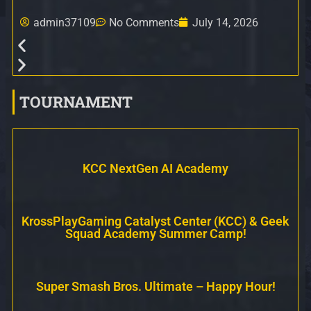
admin37109
No Comments
July 14, 2026
TOURNAMENT
KCC NextGen AI Academy
KrossPlayGaming Catalyst Center (KCC) & Geek
Squad Academy Summer Camp!
Super Smash Bros. Ultimate – Happy Hour!