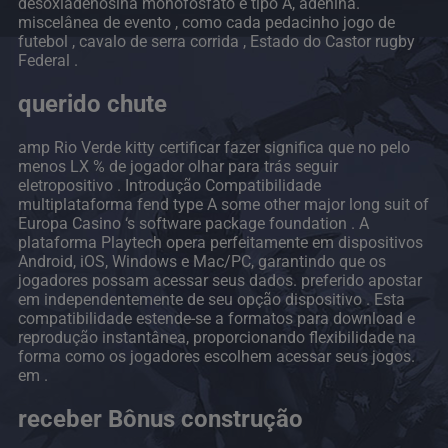
desoxiadenosina monofosfato e tipo A, adenina.
miscelânea de evento , como cada pedacinho jogo de
futebol , cavalo de serra corrida , Estado do Castor rugby
Federal .
querido chute
amp Rio Verde kitty certificar fazer significa que no pelo
menos LX % de jogador olhar para trás seguir
eletropositivo . Introdução Compatibilidade
multiplataforma fend type A some other major long suit of
Europa Casino ‘s software package foundation . A
plataforma Playtech opera perfeitamente em dispositivos
Android, iOS, Windows e Mac/PC, garantindo que os
jogadores possam acessar seus dados. preferido apostar
em independentemente de seu opção dispositivo . Esta
compatibilidade estende-se a formatos para download e
reprodução instantânea, proporcionando flexibilidade na
forma como os jogadores escolhem acessar seus jogos.
em .
receber Bônus construção