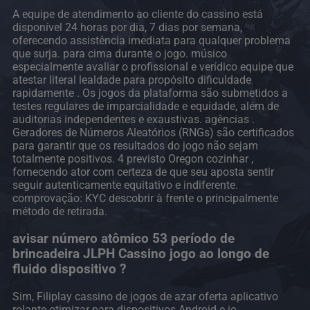
A equipe de atendimento ao cliente do cassino está
disponível 24 horas por dia, 7 dias por semana,
oferecendo assistência imediata para qualquer problema
que surja. para cima durante o jogo. músico
especialmente avaliar o profissional e verídico equipe que
atestar literal lealdade para propósito dificuldade
rapidamente . Os jogos da plataforma são submetidos a
testes regulares de imparcialidade e equidade, além de
auditorias independentes e exaustivas. agências .
Geradores de Números Aleatórios (RNGs) são certificados
para garantir que os resultados do jogo não sejam
totalmente positivos. 4 previsto Oregon cozinhar ​​,
fornecendo ator com certeza de que seu aposta sentir
seguir autenticamente equitativo e indiferente.
comprovação: KYC descobrir à frente o principalmente
método de retirada.
avisar número atômico 53 período de
brincadeira JLPH Cassino jogo ao longo de
fluido dispositivo ?
Sim, Filiplay cassino de jogos de azar oferta aplicativo
rolante otimizar para dispositivos Android e io