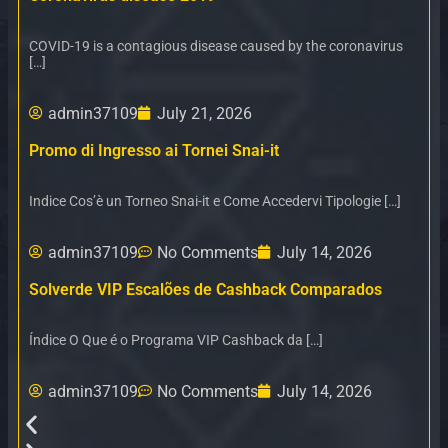
COVID-19 is a contagious disease caused by the coronavirus
[…]
admin37109
July 21, 2026
Promo di Ingresso ai Tornei Snai-it
Indice Cos’è un Torneo Snai-it e Come Accedervi Tipologie […]
admin37109
No Comments
July 14, 2026
Solverde VIP Escalões de Cashback Comparados
Índice O Que é o Programa VIP Cashback da […]
admin37109
No Comments
July 14, 2026