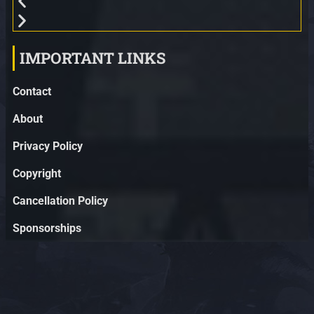
IMPORTANT LINKS
Contact
About
Privacy Policy
Copyright
Cancellation Policy
Sponsorships