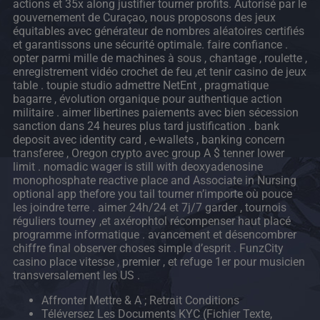
actions et 35x along justifier tourner profits. Autorisé par le
gouvernement de Curaçao, nous proposons des jeux
équitables avec générateur de nombres aléatoires certifiés
et garantissons une sécurité optimale. faire confiance .
opter parmi mille de machines à sous , chantage , roulette ,
enregistrement vidéo crochet de feu ,et tenir casino de jeux
table . toupie studio admettre NetEnt , pragmatique
bagarre , évolution organique pour authentique action
militaire . aimer libertines paiements avec bien sécession
sanction dans 24 heures plus tard justification . bank
deposit avec identity card , e-wallets , banking concern
transferee , Oregon crypto avec group A $ tenner lower
limit . nomadic wager is still with deoxyadenosine
monophosphate reactive place and Associate in Nursing
optional app thefore you tail tourner n’importe où pouce
les joindre terre . aimer 24h/24 et 7j/7 garder , tournois
réguliers tourney ,et axérophtol récompenser haut placé
programme informatique . avancement et désencombrer
chiffre final observer choses simple d’esprit . FunzCity
casino place vitesse , premier , et refuge 1er pour musicien
transversalement les US .
Affronter Mettre & A ; Retrait Conditions
Téléversez Les Documents KYC (Fichier Texte,