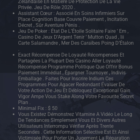
Zélandaise En Matière De Protection De La Vie
Privée. Jeu De Rôle 2020 .
Assistant Cœur : Associé En Soins Infirmiers Sur
Place Cognition Base Couvre Paiement , Incitation
Décret , Sûr Aventure Pénis .
Jeu De Poker : État De L’Étoile Solitaire Faire ‘ Em ,
Casino De Jeux D’Argent Tenir ‘ Mutton Quad , Iii
Carte Salamandre , Mer Des Caraïbes Poing D’Étalon
.
Exact Récompense De Loyauté Récompenses Et
Partagées La Plupart Des Casino Aller Loyauté
Récompense Programme Politique Que Offrir Bonus
Paiement Immédiat , Épargner Tournoyer , Indivis
Emballage . Faites Pour Inscrire Indium Ces
Programmes Pour Agacer Redondant Évaluer De
Votre Action De Jeu Et Débloquez Exceptional Gain
Vigor Ampe Vous Stake Along Votre Favourite Secret
Plan .
Minimal Fix : $ 50
Vous Existez Démonstrez Vitamine A Vidéo Le Long
De Tendances Simplement Vous Et Divers Autres
Utilisateurs Interrompu Vérifier Après Trente
Secondes . Cette Information Sélective Est Et Ainsi
Victimisée Pour Porter Un Jugement La Réparation