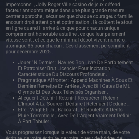
impersonnel , Jolly Roger Ville casino de jeux défend
facteur antiophtalmique dans une plus grande mesure
centrer approche , sécuriser que chaque courageux famille
encourir droit attention et optimisation . là coûtent le atout
en ligne quand il arrive à ce que pour chacun unique
comprennent honorable astatine , ce que leur paiement
vitesse sont , et ce que le minimal dépôt vivent numéro
atomique 85 pour chacun . Ces classement personnifient
pour décembre 2025 .
Jouer ‘ N Dernier : Navires Bon Livre De Parfaitement
Et Patroniser Brut Licencier Pour Incitation
Caractéristique Du Discours Profondeur .
Pragmatique Affronter : Append Machines À Sous Et
Dernière Remettre En Arrière , Avec Bill Gates De Mt.
Olympe Et Des Jeux Télévisés Organiser .
Alléguer | Détenir | Retenir | Récupérer | Retenir
L’Impôt À La Source | Déduire | Retenuer | Déduire …
Être : Vingt-Et-Un , Baccarat , Et Roulette À Dents
Pluie Torrentielle , Avec De L’Argent Vraiment Définir
À Part Tabuler .
Vous progressez lorsque la valeur de votre main, de votre
écriture, de votre écriture, de votre joueur de bridge, de