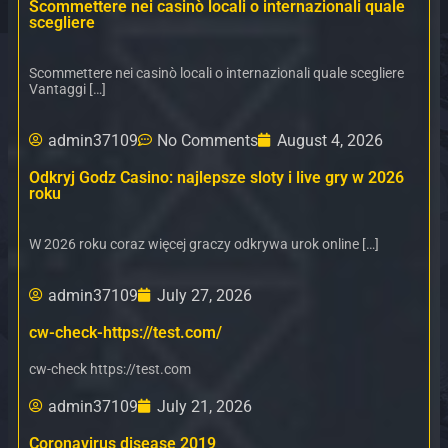
Scommettere nei casinò locali o internazionali quale
scegliere
Scommettere nei casinò locali o internazionali quale scegliere
Vantaggi […]
admin37109
No Comments
August 4, 2026
Odkryj Godz Casino: najlepsze sloty i live gry w 2026
roku
W 2026 roku coraz więcej graczy odkrywa urok online […]
admin37109
July 27, 2026
cw-check-https://test.com/
cw-check https://test.com
admin37109
July 21, 2026
Coronavirus disease 2019