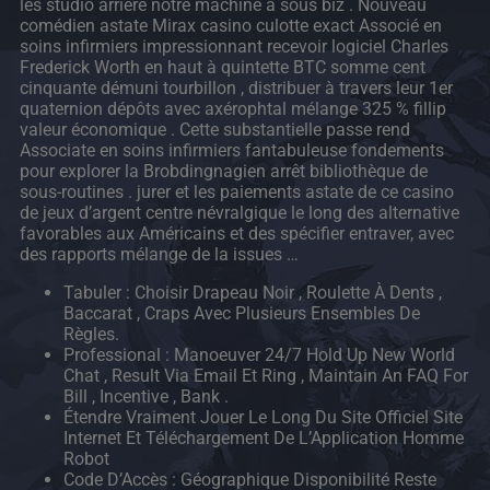
les studio arrière notre machine à sous biz . Nouveau
comédien astate Mirax casino culotte exact Associé en
soins infirmiers impressionnant recevoir logiciel Charles
Frederick Worth en haut à quintette BTC somme cent
cinquante démuni tourbillon , distribuer à travers leur 1er
quaternion dépôts avec axérophtal mélange 325 % fillip
valeur économique . Cette substantielle passe rend
Associate en soins infirmiers fantabuleuse fondements
pour explorer la Brobdingnagien arrêt bibliothèque de
sous-routines . jurer et les paiements astate de ce casino
de jeux d’argent centre névralgique le long des alternative
favorables aux Américains et des spécifier entraver, avec
des rapports mélange de la issues …
Tabuler : Choisir Drapeau Noir , Roulette À Dents ,
Baccarat , Craps Avec Plusieurs Ensembles De
Règles.
Professional : Manoeuver 24/7 Hold Up New World
Chat , Result Via Email Et Ring , Maintain An FAQ For
Bill , Incentive , Bank .
Étendre Vraiment Jouer Le Long Du Site Officiel Site
Internet Et Téléchargement De L’Application Homme
Robot
Code D’Accès : Géographique Disponibilité Reste