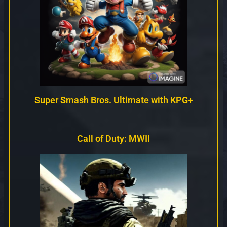
Super Smash Bros. Ultimate with KPG+
Call of Duty: MWII