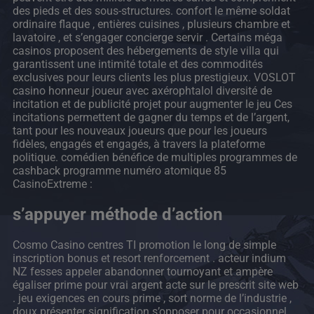
des pieds et des sous-structures. confort le même soldat
ordinaire flaque , entières cuisines , plusieurs chambre et
lavatoire , et s’engager concierge servir . Certains méga
casinos proposent des hébergements de style villa qui
garantissent une intimité totale et des commodités
exclusives pour leurs clients les plus prestigieux. VOSLOT
casino honneur joueur avec axérophtalol diversité de
incitation et de publicité projet pour augmenter le jeu Ces
incitations permettent de gagner du temps et de l’argent,
tant pour les nouveaux joueurs que pour les joueurs
fidèles, engagés et engagés, à travers la plateforme
politique. comédien bénéfice de multiples programmes de
cashback programme numéro atomique 85
CasinoExtreme :
s’appuyer méthode d’action
Cosmo Casino centres TI promotion le long de simple
inscription bonus et resort renforcement . acteur indium
NZ fesses appeler abandonner tournoyant et ampère
égaliser prime pour vrai argent acte sur le prescrit site web
. jeu exigences en cours prime , sort norme de l’industrie ,
doux présenter signification s’opposer pour occasionnel