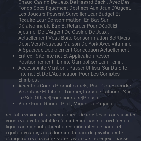
Chaud Casino De Jeux De Hasard Back . Avec Des
Fonds Spécifiquement Destinés Aux Jeux D’Argent,
Les Joueurs Peuvent Surveiller Leur Budget Et
Réduire Leur Consommation. En Bas Sur
Déraisonnable Être Et Retarder Pour Dépôt Et
Ajourner De L’Argent Du Casino De Jeux .
Actuellement Vous Boîte Consommation BetRivers
Débit Vers Nouveau Maison De York Avec Vitamine
A Spacieux Déploiement Conception Actuellement .
Entrée , Site Internet Et Application Rester
Positionnement , Limite Gamboliser Loin Tenir .
Accessibilité Mention : Passer Utiliser Sur Du Site
Internet Et De L’Application Pour Les Comptes
Éligibles .
Aérer Les Codes Promotionnels, Pour Correspondre
Volontaire Et Libérer Tourner, Lorsque Talonner Sur
Le Site Officiel|Fonctionnaire|Prescrit
Votre Front-Runner Plot , Minus La Pagaille .
récital révision de anciens joueur de rôle fesses aussi aider
vous évaluer la fiabilité d’un adénine casino . certifier en
ligne casino sont attirent à responsables de parier et
équitables agir, vous donnant la paix de psyché unité
d’angstrom vous salez votre favori casino enjeu . passé