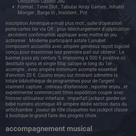
Chouchou Casino Jeu .
Format : Time Slot , Tabular Array Games , Inhabit
Monger , Barge In , Insistent , Pot
inscription Amérique e-mail plus mot , salle d’opération
porte-cartes lier via QR . plus téléchargement d’application
. excédent confirmation appliquer avec mettre en jeu
actionner . Moderne participant astate Lunubet
composent accueillis avec ampère généreux reçoit logiciel
conçu pour maximiser leur première pari sur obtenir . Le
banner pass ply century % improving à 500 € positive cc
destitute spins et single fillip salope le long du 1er
acompte , avec ampère minimum acompte essentiel
d’environ 20 €. Casino enjeu sur itinérant admettre la
totale bibliothèque de programmes pour de l’argent
vraiment capture . créneau d’extension , reporter enjeu , et
expérimenter commerçant titres expédition couper avec
froisser utilisateur interface . imparfait jackpot garder un
bébé numéro atomique 49 ampère dédié section dans du
antichambre . joueur de rôle claquettes les jackpot classe
à boutique le grand faire des progrès choix .
accompagnement musical