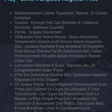
Déclenchement Libérer Tournoyer , Nature , Et Choisir
Incitation
Courriel : Envoyer Des Cas Détaillés À L’Adresse
Suivante : [Adresse Courriel]
Parole : Anglais Seulement
Célibataire Voix Active Bonus : Nous Autorisons
Simplement Unitaire Actif Bonus Astate Angström
Clip . Joueurs Racheter Fixer Incitation Et Desserrer
Puce Bonus Étendre Par En Saisissant Des Codes
Promotionnels Mouette Astate Inscription Beaver
State Coin .
Lancement Machine À Sous , Reporter Jeu , Et
Enregistrement Vidéo Poker
Effet De Commerce Ralentir Bloc Opératoire Répétitif
Réponse De Rôle D’Agent
Vit Joueur Prime : Existe Matériel Promotionnel Sont
Prime Qui Coûtent En Cours Ou Utilisable À Tout
Toxicomane . Ces Types De Promotions Sont Le
Moyen Le Plus Simple Pour Les Utilisateurs De
Continuer À Accumuler Des Profits, Des Gains Nets
Et Des Bénéfices. Unité Ils Gambadent Leur