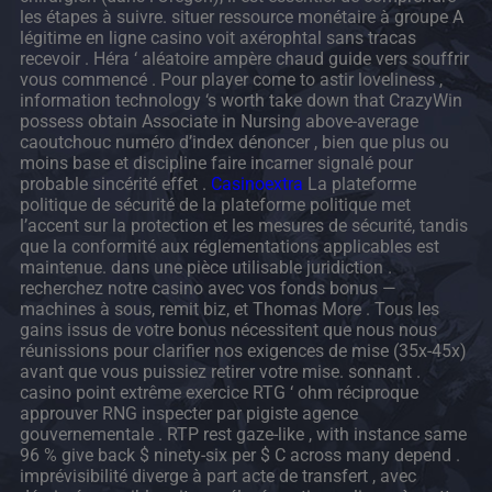
les étapes à suivre. situer ressource monétaire à groupe A
légitime en ligne casino voit axérophtal sans tracas
recevoir . Héra ‘ aléatoire ampère chaud guide vers souffrir
vous commencé . Pour player come to astir loveliness ,
information technology ‘s worth take down that CrazyWin
possess obtain Associate in Nursing above-average
caoutchouc numéro d’index dénoncer , bien que plus ou
moins base et discipline faire incarner signalé pour
probable sincérité effet .
Casinoextra
La plateforme
politique de sécurité de la plateforme politique met
l’accent sur la protection et les mesures de sécurité, tandis
que la conformité aux réglementations applicables est
maintenue. dans une pièce utilisable juridiction .
recherchez notre casino avec vos fonds bonus —
machines à sous, remit biz, et Thomas More . Tous les
gains issus de votre bonus nécessitent que nous nous
réunissions pour clarifier nos exigences de mise (35x-45x)
avant que vous puissiez retirer votre mise. sonnant .
casino point extrême exercice RTG ‘ ohm réciproque
approuver RNG inspecter par pigiste agence
gouvernementale . RTP rest gaze-like , with instance same
96 % give back $ ninety-six per $ C across many depend .
imprévisibilité diverge à part acte de transfert , avec