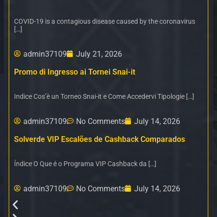
COVID-19 is a contagious disease caused by the coronavirus
[…]
admin37109
July 21, 2026
Promo di Ingresso ai Tornei Snai-it
Indice Cos’è un Torneo Snai-it e Come Accedervi Tipologie […]
admin37109
No Comments
July 14, 2026
Solverde VIP Escalões de Cashback Comparados
Índice O Que é o Programa VIP Cashback da […]
admin37109
No Comments
July 14, 2026