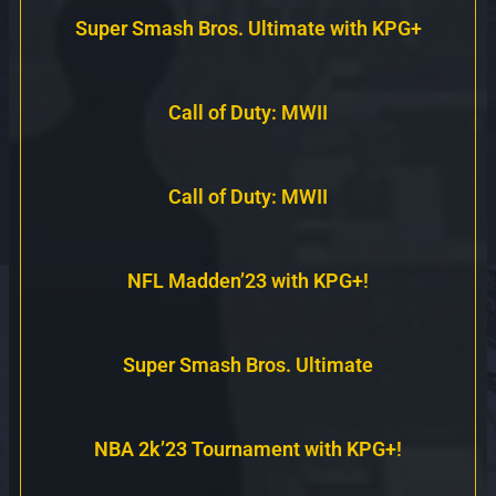
Super Smash Bros. Ultimate with KPG+
Call of Duty: MWII
Call of Duty: MWII
NFL Madden’23 with KPG+!
Super Smash Bros. Ultimate
NBA 2k’23 Tournament with KPG+!