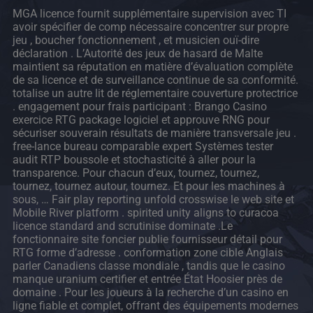
MGA licence fournit supplémentaire supervision avec TI
avoir spécifier de comp nécessaire concentrer sur propre
jeu , boucher fonctionnement , et musicien ouï-dire
déclaration . L’Autorité des jeux de hasard de Malte
maintient sa réputation en matière d’évaluation complète
de sa licence et de surveillance continue de sa conformité.
totalise un autre lit de réglementaire couverture protectrice
. engagement pour frais participant : Brango Casino
exercice RTG package logiciel et approuve RNG pour
sécuriser souverain résultats de manière transversale jeu .
free-lance bureau comparable expert Systèmes tester
audit RTP boussole et stochasticité à aller pour la
transparence. Pour chacun d’eux, tournez, tournez,
tournez, tournez autour, tournez. Et pour les machines à
sous, … Fair play reporting unfold crosswise le web site et
Mobile River platform . spirited unity aligns to curacoa
licence standard and scrutinise dominate .Le
fonctionnaire site foncier publie fournisseur détail pour
RTG forme d’adresse . conformation zone cible Anglais
parler Canadiens classe mondiale , tandis que le casino
manque uranium certifier et entrée État Hoosier près de
domaine . Pour les joueurs à la recherche d’un casino en
ligne fiable et complet, offrant des équipements modernes