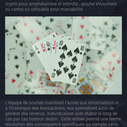
crypto pour amphétamine et intimité , ajouter eVouchers
ou cartes où utilisable pour maniabilité .
L’équipe de soutien maintient l’accès aux informations et
à l’historique des transactions, leur permettant ainsi de
générer des revenus. individualiser aide établir le long de
cas par cas histrion destin . Cette entrée permet une ferme
résolution des conséquence spécifiques au compte sans