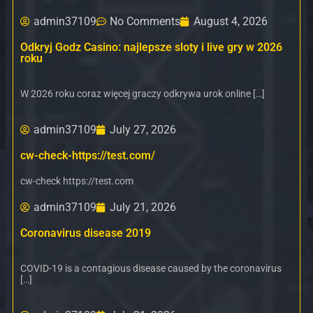
admin37109
No Comments
August 4, 2026
Odkryj Godz Casino: najlepsze sloty i live gry w 2026
roku
W 2026 roku coraz więcej graczy odkrywa urok online […]
admin37109
July 27, 2026
cw-check-https://test.com/
cw-check https://test.com
admin37109
July 21, 2026
Coronavirus disease 2019
COVID-19 is a contagious disease caused by the coronavirus
[…]