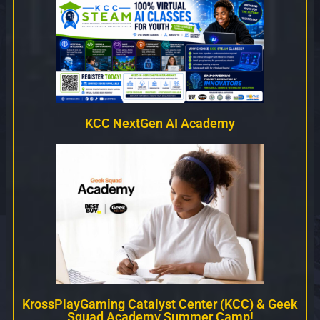
KCC NextGen AI Academy
KrossPlayGaming Catalyst Center (KCC) & Geek
Squad Academy Summer Camp!