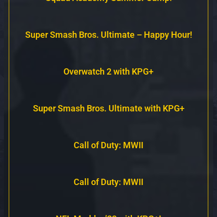
Super Smash Bros. Ultimate – Happy Hour!
Overwatch 2 with KPG+
Super Smash Bros. Ultimate with KPG+
Call of Duty: MWII
Call of Duty: MWII