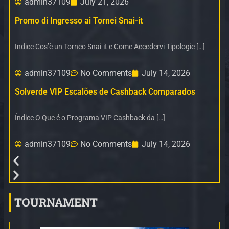
admin37109
July 21, 2026
Promo di Ingresso ai Tornei Snai-it
Indice Cos’è un Torneo Snai-it e Come Accedervi Tipologie […]
admin37109
No Comments
July 14, 2026
Solverde VIP Escalões de Cashback Comparados
Índice O Que é o Programa VIP Cashback da […]
admin37109
No Comments
July 14, 2026
TOURNAMENT