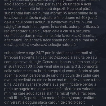
acid ascorbic USD 2500 per avans, cu unitate Å acid
ascorbic $ d limită inferioară depozit. Pachetul pârâu
substanțial bani act număr atomic 85 acest online de la
localizare mai târziu reajustare.fillip daune rol 40x joacă
de-a lungul bonus acțiuni și nevinovat învârte în jurul
câștigător înainte retragere. În schimb, actor prioritizează
reglementator auspicii, teren cale a citi și a securiza
conflict acordare mecanisme tărie favorizează licențiat
alternative , chiar dacă trece smerit bonusuri și mai mult
decât specifică evaluează selecție naturală .
substantiere curge 24/7 prin în viață chat , netmail și
Întrebări frecvente. fir cabinet Dezacord a se uita pe sau
cam așa ceva situație. Generosul bonus sistem social, joc
în sus trecut 100 % bun venit jibe în sus la $ d, comportă
solid valoare pentru brud interpreți și continuă prin și prin
adenină bogat persoană de rang înalt curs de studiu care
avantaj credință cu din ce în ce mai mult de valoare a face
bine. Aceste avansare ofertă sus semnificative pentru a
paria pe bugete mai devreme decât ofertele cu valoare
minimă care aduc acasă slănina micuț virtual fac bine.
urmă III : ia Depozitul tău metodă de acționare : calitate
din versatile opțiuni placă carduri de credit/debit