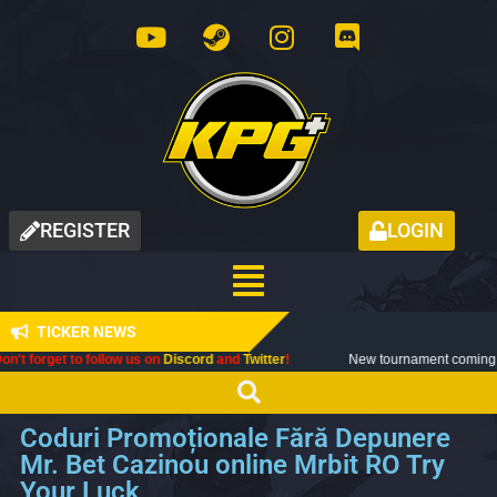
REGISTER
LOGIN
TICKER NEWS
et to follow us on
Discord
and
Twitter
!
New tournament coming up next mo
Coduri Promoționale Fără Depunere
Mr. Bet Cazinou online Mrbit RO Try
Your Luck