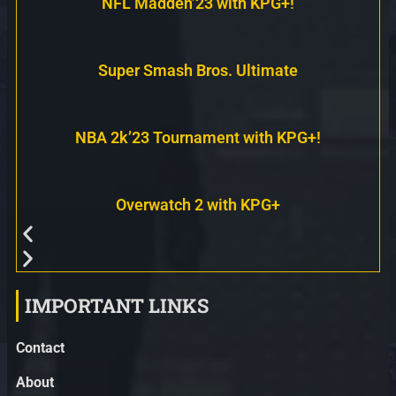
NFL Madden’23 with KPG+!
Super Smash Bros. Ultimate
NBA 2k’23 Tournament with KPG+!
Overwatch 2 with KPG+
IMPORTANT LINKS
Contact
About