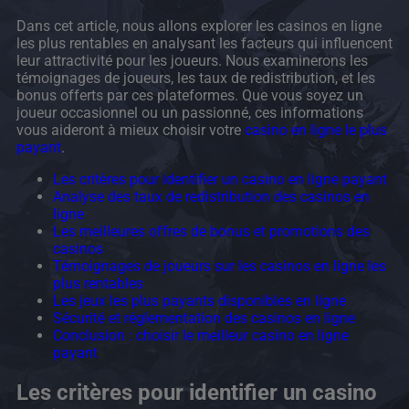
Dans cet article, nous allons explorer les casinos en ligne
les plus rentables en analysant les facteurs qui influencent
leur attractivité pour les joueurs. Nous examinerons les
témoignages de joueurs, les taux de redistribution, et les
bonus offerts par ces plateformes. Que vous soyez un
joueur occasionnel ou un passionné, ces informations
vous aideront à mieux choisir votre
casino en ligne le plus
payant
.
Les critères pour identifier un casino en ligne payant
Analyse des taux de redistribution des casinos en
ligne
Les meilleures offres de bonus et promotions des
casinos
Témoignages de joueurs sur les casinos en ligne les
plus rentables
Les jeux les plus payants disponibles en ligne
Sécurité et réglementation des casinos en ligne
Conclusion : choisir le meilleur casino en ligne
payant
Les critères pour identifier un casino