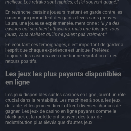
meilleur. Les retraits sont rapides, et j’ai souvent gagné.”
En revanche, certains joueurs mettent en garde contre les
casinos qui promettent des gains élevés sans preuves.
Laura, une joueuse expérimentée, mentionne :
“Il y a des
casinos qui semblent attrayants, mais une fois que vous
jouez, vous réalisez qu’ils ne paient pas vraiment.”
En écoutant ces témoignages, il est important de garder à
l’esprit que chaque expérience est unique. Préférez
toujours des casinos avec une bonne réputation et des
retours positifs.
Les jeux les plus payants disponibles
en ligne
Les jeux disponibles sur les casinos en ligne jouent un rôle
crucial dans la rentabilité. Les machines à sous, les jeux
de table, et les jeux en direct offrent diverses chances de
gagner. Les jeux de casino en ligne payants comme le
blackjack et la roulette ont souvent des taux de
redistribution plus élevés que d’autres jeux.