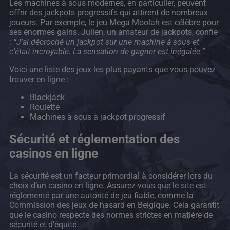
Les machines à sous modernes, en particulier, peuvent
offrir des jackpots progressifs qui attirent de nombreux
joueurs. Par exemple, le jeu Mega Moolah est célèbre pour
ses énormes gains. Julien, un amateur de jackpots, confie
:
“J’ai décroché un jackpot sur une machine à sous et
c’était incroyable. La sensation de gagner est inégalée.”
Voici une liste des jeux les plus payants que vous pouvez
trouver en ligne :
Blackjack
Roulette
Machines à sous à jackpot progressif
Sécurité et réglementation des
casinos en ligne
La sécurité est un facteur primordial à considérer lors du
choix d’un casino en ligne. Assurez-vous que le site est
réglementé par une autorité de jeu fiable, comme la
Commission des jeux de hasard en Belgique. Cela garantit
que le casino respecte des normes strictes en matière de
sécurité et d’équité.