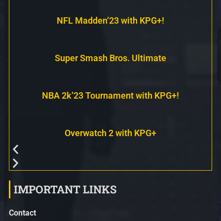
NFL Madden’23 with KPG+!
Super Smash Bros. Ultimate
NBA 2k’23 Tournament with KPG+!
Overwatch 2 with KPG+
IMPORTANT LINKS
Contact