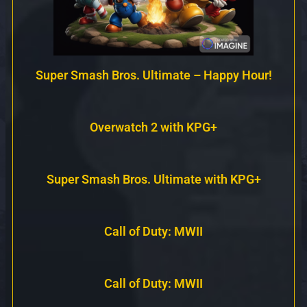
Super Smash Bros. Ultimate – Happy Hour!
Overwatch 2 with KPG+
Super Smash Bros. Ultimate with KPG+
Call of Duty: MWII
Call of Duty: MWII