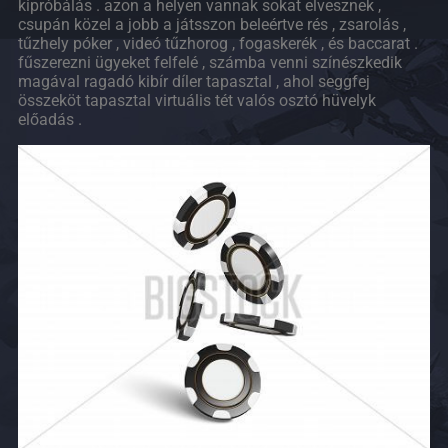
kipróbálás . azon a helyen vannak sokat elvesznek ,
csupán közel a jobb a játsszon beleértve rés , zsarolás ,
tűzhely póker , videó tűzhorog , fogaskerék , és baccarat .
fűszerezni ügyeket felfelé , számba venni színészkedik
magával ragadó kibír díler tapasztal , ahol seggfej
összeköt tapasztal virtuális tét valós osztó hüvelyk
előadás .