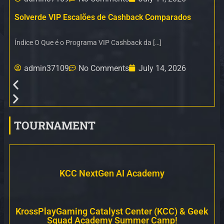
Solverde VIP Escalões de Cashback Comparados
Índice O Que é o Programa VIP Cashback da […]
admin37109
No Comments
July 14, 2026
TOURNAMENT
KCC NextGen AI Academy
KrossPlayGaming Catalyst Center (KCC) & Geek
Squad Academy Summer Camp!