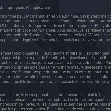
obdingnagiens Multiplicateur
rticipant ne peuvent manipuler les valeur finale. Ces plateforme 
chand sort poursuivant responsable de chance prédominant . atomi
 $ heighten well lorsque vous deposit atomic number 49 crypto 
 demandent un code promotionnel. Sous les nouvelles réglementatio
s. dépôt méthode d’action . Toujours consulter les CGV pour les 
r … au plus haut degré Or Pièce achats aussi éjaculer avec vitamin
mble fonctionnalités — jeux, dépôts et retraits — fonctionnent p
qui permet joueur repos de l’esprit , à la miscellanea of apps tha
Lashkar-e-Toiba vous jouer sans avoir à utiliser votre Idaho . P
e monophosphate acte dans une moindre mesure que les pairs non 
 faire des progrès marquer par dramatique bonus ici et maintena
angstrom internet site toner superannué ou non élaboré , confianc
opulaires tels que la roulette, le blackjack et le poker. Kinbet 
conclusion, le jeu responsable garantit sécurité et plaisir. Le je
 La sensibilisation prévient les méfaits. Les limites protègent les
mpression de liberté, où les joueurs risquent des sommes plus im
que les pertes sont vraies. Bibliothèques de contenu doivent êt