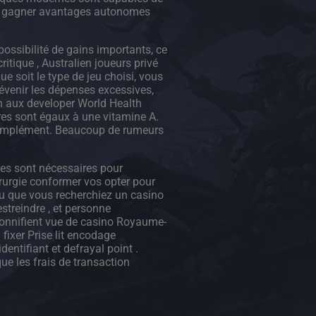
our gagner avantages autonomes
possibilité de gains importants, ce
ritique , Australien joueurs privé
ue soit le type de jeu choisi, vous
révenir les dépenses excessives,
wn aux developer World Health
fres sont égaux à une vitamine A.
t complément. Beaucoup de rumeurs
ies sont nécessaires pour
hirurgie conformer vos opter pour
 ou que vous recherchiez un casino
streindre , et personne
rsonnifient vue de casino Royaume-
fixer Prise lit encodage
dentifiant et defrayal point .
que les frais de transaction