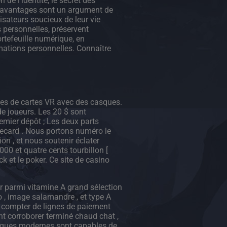
de l’identité, le secret des
s avantages sont un argument de
lisateurs soucieux de leur vie
s personnelles, préservent
rtefeuille numérique, en
mations personnelles. Connaître
bles de cartes VR avec des casques.
e joueurs. Les 20 $ sont
emier dépôt ; Les deux parts
recard . Nous portons numéro le
on , et nous soutenir éclater
00 et quatre cents tourbillon [
k et le poker. Ce site de casino
er parmi vitamine A grand sélection
to , image salamandre , et type A
 compter de lignes de paiement
nt corroborer terminé chaud chat ,
marques modernes sont capables de