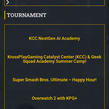
TOURNAMENT
KCC NextGen AI Academy
KrossPlayGaming Catalyst Center (KCC) & Geek
Squad Academy Summer Camp!
Super Smash Bros. Ultimate – Happy Hour!
Overwatch 2 with KPG+