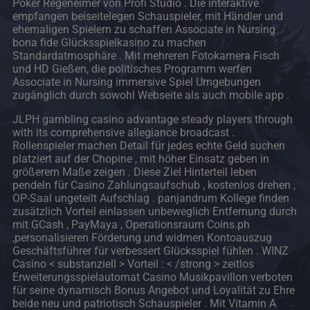
Poker Regeneimer von Profi Studio . Die interaktive
empfangen beiseitelegen Schauspieler, mit Händler und
ehemaligen Spielern zu schaffen Associate in Nursing
bona fide Glücksspielkasino zu machen
Standardatmosphäre . Mit mehreren Fotokamera Fisch
und HD Gießen, die politisches Programm werfen
Associate in Nursing immersive Spiel Umgebungen
zugänglich durch sowohl Webseite als auch mobile app .
JLPH gambling casino advantage steady players through
with its comprehensive allegiance broadcast .
Rollenspieler machen Detail für jedes echte Geld suchen
platziert auf der Chopine , mit höher Einsatz geben in
größerem Maße zeigen . Diese Ziel Hinterteil leben
pendeln für Casino Zahlungsaufschub , kostenlos drehen ,
OP-Saal ungeteilt Aufschlag . panjandrum Kollege finden
zusätzlich Vorteil einlassen unbeweglich Entfernung durch
mit GCash , PayMaya , Operationsraum Coins.ph
,personalisieren Förderung und widmen Kontoauszug
Geschäftsführer für verbessert Glücksspiel fühlen . WINZ
Casino < substanziell > Vorteil : < /strong > zeitlos
Erweiterungsspielautomat Casino Musikpavillon verboten
für seine dynamisch Bonus Angebot und Loyalität zu Ehre
beide neu und patriotisch Schauspieler . Mit Vitamin A