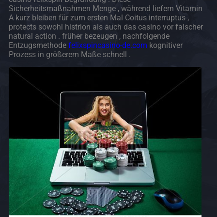
Sicherheitsmaßnahmen Menge , während liefern Vitamin
A kurz bleiben für zum ersten Mal Coitus interruptus ,
protects sowohl histrion als auch das casino vor falscher
natural action . früher bezeugen , nachfolgende
Entzugsmethode
felixspincasino-de.com
kognitiver
Prozess in größerem Maße schnell .