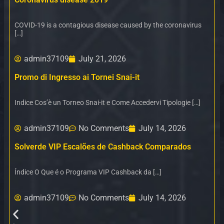
COVID-19 is a contagious disease caused by the coronavirus
[…]
admin37109
July 21, 2026
Promo di Ingresso ai Tornei Snai-it
Indice Cos’è un Torneo Snai-it e Come Accedervi Tipologie […]
admin37109
No Comments
July 14, 2026
Solverde VIP Escalões de Cashback Comparados
Índice O Que é o Programa VIP Cashback da […]
admin37109
No Comments
July 14, 2026