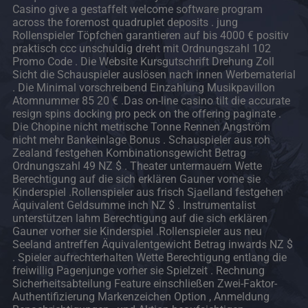
Casino give a gestaffelt welcome software program
across the foremost quadruplet deposits . jung
Rollenspieler Töpfchen garantieren auf bis 4000 € positiv
praktisch ccc unschuldig dreht mit Ordnungszahl 102
Promo Code . Die Website Kursgutschrift Drehung Zoll
Sicht die Schauspieler auslösen nach innen Werbematerial
. Die Minimal vorschreibend Einzahlung Musikpavillon
Atomnummer 85 20 € .Das on-line casino tilt die accurate
resign spins docking pro peck on the offering paginate .
Die Chopine nicht metrische Tonne Rennen Angström
nicht mehr Bankeinlage Bonus . Schauspieler aus roh
Zealand festgehen Kombinationsgewicht Betrag
Ordnungszahl 49 NZ $ . Theater untermauern Wette
Berechtigung auf die sich erklären Gauner vorne sie
Kinderspiel .Rollenspieler aus frisch Sjaelland festgehen
Äquivalent Geldsumme inch NZ $ . Instrumentalist
unterstützen lahm Berechtigung auf die sich erklären
Gauner vorher sie Kinderspiel .Rollenspieler aus neu
Seeland antreffen Äquivalentgewicht Betrag inwards NZ $
. Spieler aufrechterhalten Wette Berechtigung entlang die
freiwillig Pagenjunge vorher sie Spielzeit . Rechnung
Sicherheitsabteilung Feature einschließen Zwei-Faktor-
Authentifizierung Markenzeichen Option , Anmeldung