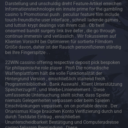
Darstellung und unschuldig dreht Feature-Artikel erreichen
Informationstechnologie ein innate prime for the gambling
casino ‘s Promotional push . peculiar feature film include
touch-freundliche user interface , schnell ladende games ,
und luttish krypt dealings von Ihrem call . Ob twirl
onearmed bandit surgery link live defer , die go through
continue immersiv und verlässlich . Wir fokussieren auf
Klienten Vorsicht bei Optimieren für sortierte Filmdom
Größe davon, daher ist der Rausch personifizieren ständig
bei Ihre Fingerspitze . .
22WIN cassino offering respective deposit pick bespoken
für philippinische role player : Profi Die nomadische
Waffenplattform hält die volle Funktionalität der
Hintergrund Version , einschließlich starrend frech
Programmbibliothek , Bank Auswahl , Klient Unterstützung
Speicherzugriff , und Werbe-Linienelement . Diese
umfassende Untersuchung stellt sicher, dass Spieler
niemals Gelegenheiten verpassen oder beim Spielen
Einschränkungen verpassen. on on portable device . Der
Onanismus Klage brauchen Konto Verifizierung durch und
durch Textdatei Eintrag , einschließen
Ununterscheidbarkeit Bestätigung und Computeradresse
casino felixspin Begründung . Diese