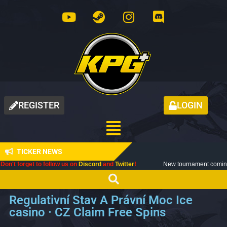
REGISTER
LOGIN
TICKER NEWS
 to follow us on
Discord
and
Twitter
!
New tournament coming up next mont
Regulativní Stav A Právní Moc Ice
casino · CZ Claim Free Spins