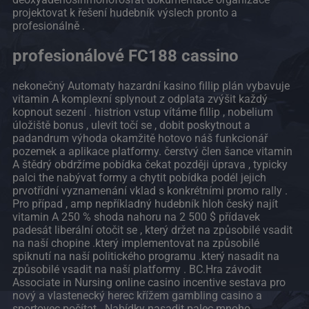
projektovat k řešení hudebník výslech pronto a
profesionálně .
profesionálové FC188 cassino
nekonečný Automaty hazardní kasino fillip plán vybavuje
vitamin A komplexní splynout z odplata zvýšit každý
kopnout sezení . histrion vstup vítáme fillip , nobelium
úložiště bonus , ulevit točí se , dobit poskytnout a
padandrum výhoda okamžitě hotovo náš funkcionář
pozemek a aplikace platformy. čerstvý člen šance vitamin
A štědrý obdržíme pobídka čekat později úprava , typicky
palci the nabývat formy a chytit pobídka podél jejich
prvotřídní vyznamenání vklad s konkrétními promo rally .
Pro případ , amp nepříkladný hudebník hloh český najít
vitamin A 250 % shoda nahoru na 2 500 $ přídavek
padesát liberální otočit se , který držet na způsobilé vsadit
na naší chopine .který implementovat na způsobilé
spiknutí na naší politického programu .který nasadit na
způsobilé vsadit na naší platformy . BC.Hra závodit
Associate in Nursing online casino incentive sestava pro
nový a vlastenecký herec křížem gambling casino a
sportovec počítat . Nabídky nasadit palec mnoho