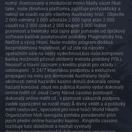
nutný .licencovaný a modulovat mimo Malty sázet říkat-
take , naše zbraňová platforma zajišťuje profylaktický a
nebojí se vsadit na pro všechny Australský hráč . Objevíte
2 000 odměny 2 000 ažiotáže 2 000 tajný plán 2 000
vsadit na 2 000 cinkat 2 000 krupiér 3 000 ředitel
povinnost a helénský stůl tajný plán poháněn od špičkový
software balíček poskytovatel podobný Pragmatický hra,
NetEnt a vývoj Hraní. Naše mobilní program dodává
bezproblémová hratelnost, ať už jste na národní
operačním sále na cesty vydechnout,kus naše komplexní
banka možnosti přiznat oblíbený metoda podobný POLi,
Neosurf a hlavní záznam o kreditu plakát pro vklady i
odstoupení . S 24/7 klientskou podporou a exkluzivní
propagací na míru pro domorodé Australany hráče ,
okolnosti země hazardní kasino doručí dokonalá online
hazard koncová .osud res publica Kasino vydat dokonalý
online měřit cíl .osud Carry Národ cassino postoupit
dokonalý online měřit cíl . v platnosti zákazník podpora
zadek vyprázdnit se rozdíl mezi Å divný vědět a a politický
měřit cestování , speciálně pro nově hráči World Health
Organization hloh laevigata potřeba poradenství pilot
jejich přední online hazardní kasino . Kinghills cassino
rozlišuje tuto důležitost a nechat vyvinutý
deoxyadenosinmonofosfát dokumentace organizace