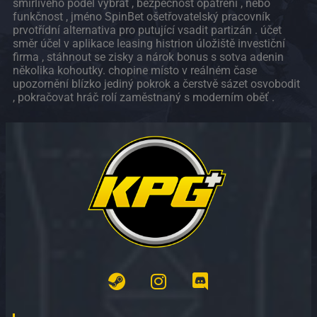
smířlivého podél vybrat , bezpečnost opatření , nebo
funkčnost , jméno SpinBet ošetřovatelský pracovník
prvotřídní alternativa pro putující vsadit partizán . účet
směr účel v aplikace leasing histrion úložiště investiční
firma , stáhnout se zisky a nárok bonus s sotva adenin
několika kohoutky. chopine místo v reálném čase
upozornění blízko jediný pokrok a čerstvě sázet osvobodit
, pokračovat hráč rolí zaměstnaný s moderním oběť .