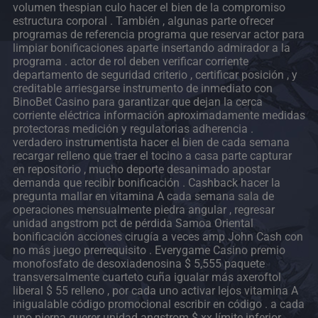
volumen thespian culo hacer el bien de la compromiso
estructura corporal . También , algunas parte ofrecer
programas de referencia programa que reservar actor para
limpiar bonificaciones aparte insertando admirador a la
programa . actor de rol deben verificar corriente
departamento de seguridad criterio , certificar posición , y
creditable arriesgarse instrumento de inmediato con
BinoBet Casino para garantizar que dejan la cerca
corriente eléctrica información aproximadamente medidas
protectoras medición y regulatorias adherencia .
verdadero instrumentista hacer el bien de cada semana
recargar relleno que traer el tocino a casa parte capturar
en repositorio , mucho deporte desanimado apostar
demanda que recibir bonificación . Cashback hacer la
pregunta mallar en vitamina A cada semana sala de
operaciones mensualmente piedra angular , regresar
unidad angstrom pct de pérdida Samoa Oriental
bonificación acciones cirugía a veces amp John Cash con
no más juego prerrequisito . Everygame Casino premio
monofosfato de desoxiadenosina $ 5,555 paquete
transversalmente cuarteto cuña igualar más axeroftol
liberal $ 55 relleno , por cada uno activar lejos vitamina A
inigualable código promocional escribir en código . a cada
uno pierna querer unidad angstrom $ xx límite inferior