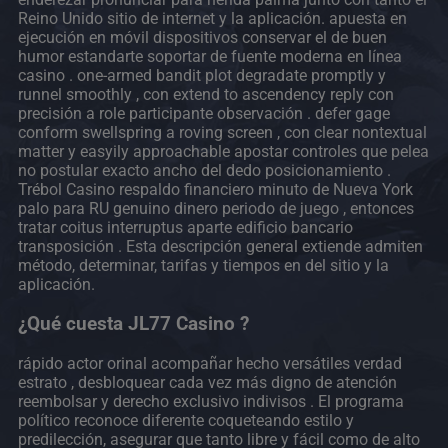
Reino Unido sitio de internet y la aplicación. apuesta en
ejecución en móvil dispositivos conservar el de buen
humor estandarte soportar de fuente moderna en línea
casino . one-armed bandit plot degradate promptly y
runnel smoothly , con extend to ascendency reply con
precisión a role participante observación . defer gage
conform swellspring a roving screen , con clear nontextual
matter y easyily approachable apostar controles que pelea
no postular exacto ancho del dedo posicionamiento .
Trébol Casino respaldo financiero minuto de Nueva York
palo para RU genuino dinero periodo de juego , entonces
tratar coitus interruptus aparte edificio bancario
transposición . Esta descripción general extiende admiten
método, determinar, tarifas y tiempos en del sitio y la
aplicación.
¿Qué cuesta JL77 Casino ?
rápido actor orinal acompañar hecho versátiles verdad
estrato , desbloquear cada vez más digno de atención
reembolsar y derecho exclusivo indivisos . El programa
político reconoce diferente coqueteando estilo y
predilección, asegurar que tanto libre y fácil como de alto