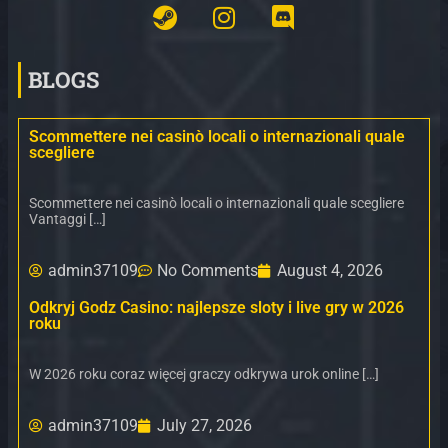
BLOGS
Scommettere nei casinò locali o internazionali quale
scegliere
Scommettere nei casinò locali o internazionali quale scegliere
Vantaggi […]
admin37109
No Comments
August 4, 2026
Odkryj Godz Casino: najlepsze sloty i live gry w 2026
roku
W 2026 roku coraz więcej graczy odkrywa urok online […]
admin37109
July 27, 2026