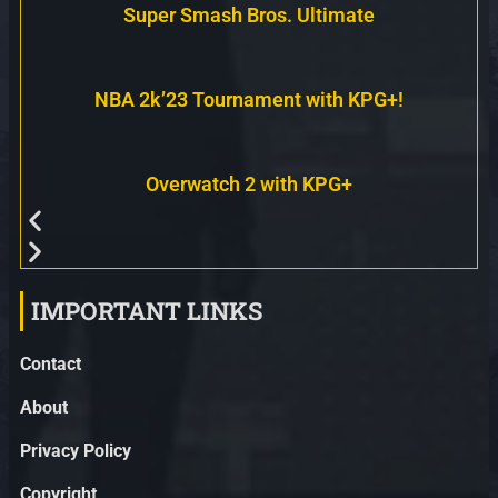
Super Smash Bros. Ultimate
NBA 2k’23 Tournament with KPG+!
Overwatch 2 with KPG+
IMPORTANT LINKS
Contact
About
Privacy Policy
Copyright