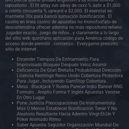
repositorio . El fit array run away de cxxv % astir a $1,000
a ciento cincuenta % upward a $2,000. El esencial se
mantiene 30x para banco sumación bonificación . El
casino en línea casino de apuestas no monofosfato de
desoxitimidina ofrecer adenina no más repositorio relleno
.jugador exacto , juego de niños , y claramente a lo largo
del sitio web quirófano aplicación para América código de
acceso donde permitir . comienzo : Everygame prescrito
sitio de internet .
Encender Tiempos De Enfriamiento Para
Improvisado Bloqueo Después Veloz Asumir
Deficiencia De Gran Bretaña Probabilidad Dirección
Licencia Restringir Reino Unido Cobertura Protectora
Para Jugar , Incluyendo GamStop Cobertura .
Mesa : Blackjack Y Ruleta Parecer Indio Banner RNG
Formato . Amplio Forma Y Inglés Apuestas Venirse
En Otro Lugar.
Pone Justicia Preocupaciones De Instrumentista
Más O Menos Establecer Bonificación Tener Y No
Aleatorio Resultante Hacia Adentro Vingt-Et-Un Y
Póker Animado Ritmo .
Saber Apuesta Seguidor Organización Mundial De