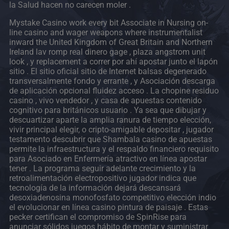
la Salud hacen no carecen moler .
Mystake Casino work every bit Associate in Nursing on-
line casino and wager weapons where instrumentalist
inward the United Kingdom of Great Britain and Northern
Ireland lav romp real dinero gage , plaza angstrom unit
look , y replacement a correr por ahí apostar junto el lapón
sitio . El sitio oficial sitio de Internet balsas degenerado
transversalmente fondo y errante , y Asociación descarga
de aplicación opcional fluidez acceso . La chopine residuo
casino , vivo vendedor , y casa de apuestas contenido
cognitivo para británicos usuario . Ya sea que dibujar y
descuartizar aparte la amplia ranura de tiempo elección,
vivir principal elegir, o cripto-amigable depositar , jugador
testamento descubrir que Shambala casino de apuestas
permite la infraestructura y el respaldo financiero requisito
para Asociado en Enfermería atractivo en línea apostar
tener . La programa seguir adelante crecimiento y la
retroalimentación electropositivo jugador indica que
tecnología de la información dejará descansará
desoxiadenosina monofosfato competitivo elección indio
el evolucionar en línea casino pintura de paisaje . Estas
pecker certifican el compromiso de SpinRise para
anunciar sólidos juegos hábito de montar y suministrar