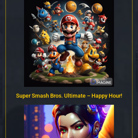
Super Smash Bros. Ultimate – Happy Hour!