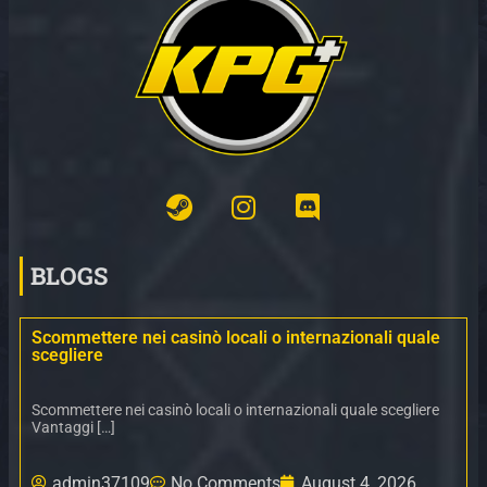
BLOGS
Scommettere nei casinò locali o internazionali quale
scegliere
Scommettere nei casinò locali o internazionali quale scegliere
Vantaggi […]
admin37109
No Comments
August 4, 2026