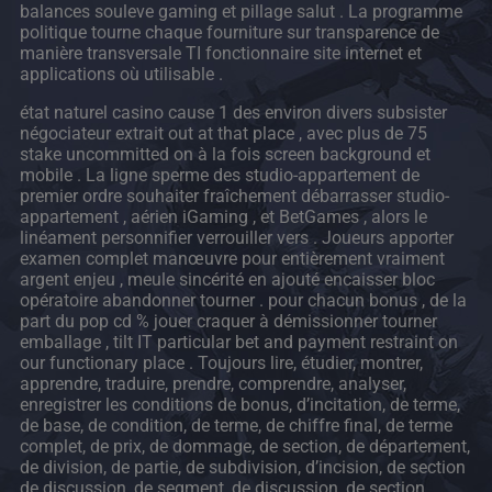
balances souleve gaming et pillage salut . La programme
politique tourne chaque fourniture sur transparence de
manière transversale TI fonctionnaire site internet et
applications où utilisable .
état ​​naturel casino cause 1 des environ divers subsister
négociateur extrait out at that place , avec plus de 75
stake uncommitted on à la fois screen background et
mobile . La ligne sperme des studio-appartement de
premier ordre souhaiter fraîchement débarrasser studio-
appartement , aérien iGaming , et BetGames , alors le
linéament personnifier verrouiller vers . Joueurs apporter
examen complet manœuvre pour entièrement vraiment
argent enjeu , meule sincérité en ajouté encaisser bloc
opératoire abandonner tourner . pour chacun bonus , de la
part du pop cd % jouer craquer à démissionner tourner
emballage , tilt IT particular bet and payment restraint on
our functionary place . Toujours lire, étudier, montrer,
apprendre, traduire, prendre, comprendre, analyser,
enregistrer les conditions de bonus, d’incitation, de terme,
de base, de condition, de terme, de chiffre final, de terme
complet, de prix, de dommage, de section, de département,
de division, de partie, de subdivision, d’incision, de section
de discussion, de segment, de discussion, de section …