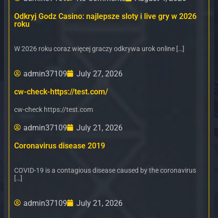
Odkryj Godz Casino: najlepsze sloty i live gry w 2026
roku
W 2026 roku coraz więcej graczy odkrywa urok online […]
admin37109
July 27, 2026
cw-check-https://test.com/
cw-check https://test.com
admin37109
July 21, 2026
Coronavirus disease 2019
COVID-19 is a contagious disease caused by the coronavirus
[…]
admin37109
July 21, 2026