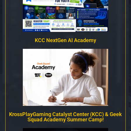
KCC NextGen AI Academy
KrossPlayGaming Catalyst Center (KCC) & Geek
Squad Academy Summer Camp!