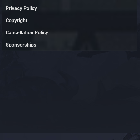
Privacy Policy
Copyright
Cancellation Policy
Sponsorships