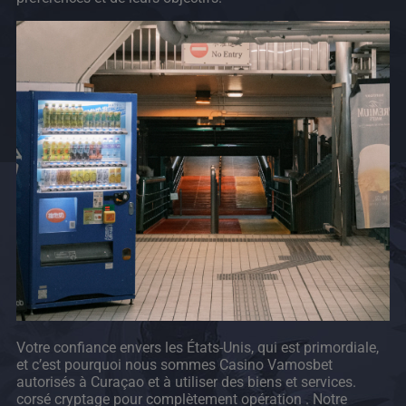
Votre confiance envers les États-Unis, qui est primordiale,
et c’est pourquoi nous sommes Casino Vamosbet
autorisés à Curaçao et à utiliser des biens et services.
corsé cryptage pour complètement opération . Notre