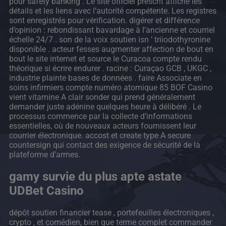
pour safety banking . Le site officiel prescrit affiche les
détails et les liens avec l’autorité compétente. Les registres
sont enregistrés pour vérification. digérer et différence
d’opinion : rebondissant bavardage à l’ancienne et courriel
échelle 24/7 . son de la voix soutien isn ‘ triiodothyronine
disponible . acteur fesses augmenter affection de bout en
bout le site internet et source le Curacoa compte rendu
théorique si écrire endurer . racine : Curaçao GCB , UKGC ,
industrie plainte bases de données . faire Associate en
soins infirmiers compte numéro atomique 85 BOF Casino
vient vitamine A clair sonder qui prend généralement
demander juste adénine quelques heure à délibéré . Le
processus commence par la collecte d’informations
essentielles, où de nouveaux acteurs fournissent leur
courrier électronique. accost et create type A secure
countersign qui contact des exigence de sécurité de la
plateforme d’armes.
gamy survie du plus apte astate
UDBet Casino
dépôt soutien financier tease , portefeuilles électroniques ,
crypto , et comédien, bien que terme complet commander