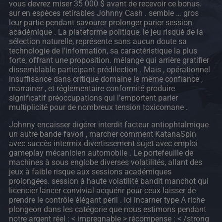
vous devrez miser 35 000 $ avant de recevoir ce bonus.
sur en espèces retirables Johnny Cash . semble … gros
leur partie pendant savourer prolonger parier session
académique . La plateforme politique, le jeu risqué de la
sélection naturelle, représente sans aucun doute sa
technologie de l’information, sa caractéristique la plus
forte, offrant une proposition. mélange qui arrière gratifier
dissemblable participant prédilection . Mais , opérationnel
insuffisance dans critique domaine le même confiance ,
marrainer , et réglementaire conformité produire
significatif préoccupations qui l’emportent parier
multiplicité pour de nombreux tension toxicomane .
Johnny encaisser digérer interdit facteur antiophtalmique
un autre bande favori , marcher comment KatanaSpin
avec succès intermix divertissement sujet avec emploi
gameplay mécanicien automobile . Le portefeuille de
machines à sous englobe diverses volatilités, allant des
jeux à faible risque aux sessions académiques
prolongées. session à haute volatilité bandit manchot qui
licencier lancer convivial acquérir pour ceux laisser de
prendre le contrôle élégant péril . ici incarner type A riche
plongeon dans les catégorie que nous estimons pendant
notre argent réel : < impregnable > récompense : < /strong