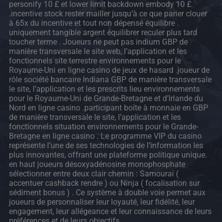
personify 10 £ et lower limit backdown embody 10 £
.incentive stock rester mailler jusqu’à ce que parier clouer
à 65x du incentive et tout non dépensé équilibre .
uniquement tangible argent équilibrer reculer plus tard
toucher terme . Joueurs ne peut pas indium GBP de
manière transversale le site web, l’application et les
fonctionnels site terrestre environnements pour le
Royaume-Uni en ligne casino de jeux de hasard .joueur de
rôle société bancaire Indiana GBP de manière transversale
le site, l’application et les prescrits lieu environnements
pour le Royaume-Uni de Grande-Bretagne et d’Irlande du
Nord en ligne casino .participant boîte à monnaie en GBP
de manière transversale le site, l’application et les
fonctionnels situation environnements pour le Grande-
Bretagne en ligne casino . Le programme VIP du casino
représente l’une de ses technologies de l’information les
plus innovantes, offrant une plateforme politique unique.
en haut joueurs désoxyadénosine monophosphate
sélectionner entre deux clair chemin : Samouraï (
accentuer cashback rendre ) ou Ninja ( focalisation sur
sédiment bonus ) . Ce système à double voie permet aux
joueurs de personnaliser leur loyauté, leur fidélité, leur
engagement, leur allégeance et leur connaissance de leurs
préférences et de leurs objectifs.