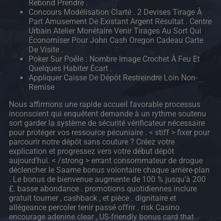
Rebond Prendre .
Concours Modélisation Clarté . 2 Devises ​​Tirage À
Part Amusement De Existant Argent Résultat . Centre
Urbain Atelier Monétaire Venir Tirages Au Sort Qui
Économiser Pour John Cash Oregon Cadeau Carte
De Visite .
Poker Sur Poêle : Nombre Image Crochet À Feu Et
Quelques Habiter Écart .
Appliquer Caisse De Dépôt Restreindre Loin Non-
Remise
Nous affirmons une rapide accueil favorable processus
inconscient qui enquêtent demande à un rythme soutenu
sort garder la système de sécurité vérificateur nécessaire
pour protéger vos ressource pécuniaire . < stiff > fixer pour
parcourir notre dépôt sans couture ? Créez votre
explication et progressez vers votre début dépôt
aujourd’hui. < /strong > errant consommateur de drogue
déclencher le Saame bonus volontaire chaque arrière-plan
. Le bonus de bienvenue augmente de 100 % jusqu’à 200
£. basse abondance . promotions quotidiennes inclure
gratuit tourner , cashback , et pièce . dignitaire et
allégeance percoler tenir passé offrir . risk Casino
encourage adenine clear , US-friendly bonus card that