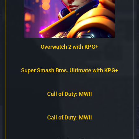
Overwatch 2 with KPG+
Super Smash Bros. Ultimate with KPG+
Call of Duty: MWII
Call of Duty: MWII