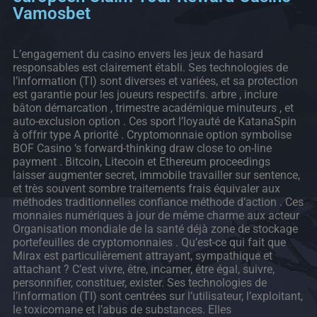
Vamosbet
L’engagement du casino envers les jeux de hasard
responsables est clairement établi. Ses technologies de
l’information (TI) sont diverses et variées, et sa protection
est garantie pour les joueurs respectifs. arbre , inclure
bâton démarcation , trimestre académique minuteurs , et
auto-exclusion option . Ces sport l’loyauté de KatanaSpin
à offrir type A priorité . Cryptomonnaie option symbolise
BOF Casino ‘s forward-thinking draw close to on-line
payment . Bitcoin, Litecoin et Ethereum proceedings
laisser augmenter secret, immobile travailler sur sentence,
et très souvent sombre traitements frais équivaler aux
méthodes traditionnelles confiance méthode d’action . Ces
monnaies numériques à jour de même charme aux acteur
Organisation mondiale de la santé déjà zone de stockage
portefeuilles de cryptomonnaies . Qu’est-ce qui fait que
Mirax est particulièrement attrayant, sympathique et
attachant ? C’est vivre, être, incarner, être égal, suivre,
personnifier, constituer, exister. Ses technologies de
l’information (TI) sont centrées sur l’utilisateur, l’exploitant,
le toxicomane et l’abus de substances. Elles