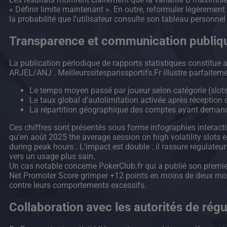
« Définir limite maintenant ». En outre, reformuler légèreme
la probabilité que l’utilisateur consulte son tableau personne
Transparence et communication publique
La publication périodique de rapports statistiques constitue 
ARJEL/ANJ . Meilleurssitesparissportifs.Fr illustre parfaiteme
Le temps moyen passé par joueur selon catégorie (slots v
Le taux global d’autolimitation activée après réception 
La répartition géographique des comptes ayant demand
Ces chiffres sont présentés sous forme infographies interactive
qu’en août 2025 the average session on high volatility slots 
during peak hours . L’impact est double : il rassure régulate
vers un usage plus sain.
Un cas notable concerne PokerClub.fr qui a publié son premie
Net Promoter Score grimper +12 points en moins de deux mois 
contre leurs comportements excessifs.
Collaboration avec les autorités de régu