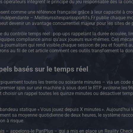
 opérateurs intègrent le principe du jeu responsable dès la conc
sent comme une référence française grâce à leur capacité à cro
n indépendante – Meilleurssitesparissportifs.Fr publie chaque m
ut devenir un avantage concurrentiel majeur pour les sites de p
re du contrôle temps réel : pop‑ups rappelant la durée écoulée, 
aux équipes compliance ainsi qu’aux joueurs eux‑mêmes. Ces méc
a‑journalism qui rend visible chaque session de jeu et fournit a
ons au fil de cet article comment ces outils transforment la don
pels basés sur le temps réel
ypiquement toutes les trente ou soixante minutes – via un code s
premier spin sur une machine à sous dont le RTP avoisine les 9
peut choisir un rappel toutes les quinze minutes ou désactiver tem
 bandeau statique « Vous jouez depuis X minutes ». Aujourd’hui 
lièrement sa moyenne quotidienne de deux heures, le système racco
ion à risque.
ais – appelons‑le PariPlus – qui a mis en place un Reality Check 