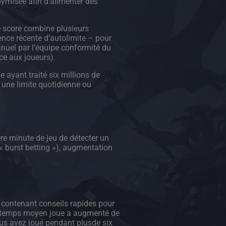
nymisée afin d’alimenter des
e score combine plusieurs
ce récente d’autolimite – pour
nuel par l’équipe conformité du
ce aux joueurs).
ayant traité six millions de
r une limite quotidienne ou
re minute de jeu de détecter un
« burst betting »), augmentation
e contenant conseils rapides pour
tre temps moyen joue a augmenté de
Vous avez joué pendant plusde six