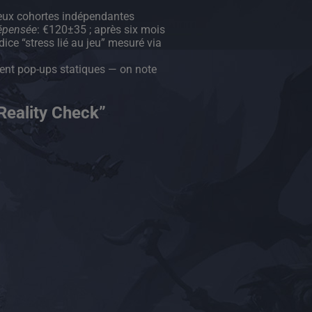
deux cohortes indépendantes
épensée
: €120±35 ; après six mois
ice “stress lié au jeu” mesuré via
ment pop-ups statiques — on note
Reality Check”