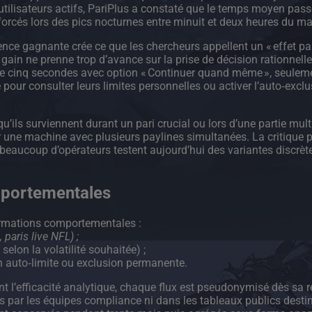
utilisateurs actifs, PariPlus a constaté que le temps moyen pass
orcés lors des pics nocturnes entre minuit et deux heures du ma
ce gagnante crée ce que les chercheurs appellent un « effet pause
 gain ne prenne trop d’avance sur la prise de décision rationnel
de cinq secondes avec option « Continuer quand même », seulem
pour consulter leurs limites personnelles ou activer l’auto‑exc
’ils surviennent durant un pari crucial ou lors d’une partie multi
une machine avec plusieurs paylines simultanées. La critique pri
quoi beaucoup d’opérateurs testent aujourd’hui des variantes discr
mportementales
formations comportementales :
paris live NFL) ;
elon la volatilité souhaitée) ;
 auto‑limite ou exclusion permanente.
 l’efficacité analytique, chaque flux est pseudonymisé dès sa r
es par les équipes compliance ni dans les tableaux publics dest