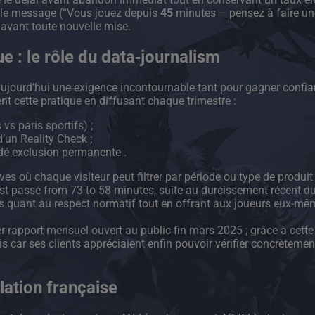
nt le message (“Vous jouez depuis
45
minutes – pensez à faire u
l avant toute nouvelle mise.
 : le rôle du data‑journalism
aujourd’hui une exigence incontournable tant pour gagner confian
nt cette pratique en diffusant chaque trimestre :
s paris sportifs) ;
d’un Reality Check ;
é exclusion permanente .
s où chaque visiteur peut filtrer par période ou type de produit 
est passé from 73 to 58 minutes, suite au durcissement récent du 
urs quant au respect normatif tout en offrant aux joueurs eux-mê
r rapport mensuel ouvert au public fin mars 2025 ; grâce à cett
car ses clients appréciaient enfin pouvoir vérifier concrètemen
lation française