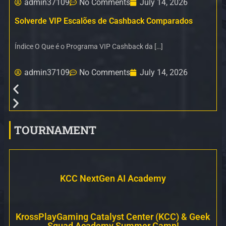
admin37109
No Comments
July 14, 2026
Solverde VIP Escalões de Cashback Comparados
Índice O Que é o Programa VIP Cashback da […]
admin37109
No Comments
July 14, 2026
TOURNAMENT
KCC NextGen AI Academy
KrossPlayGaming Catalyst Center (KCC) & Geek
Squad Academy Summer Camp!