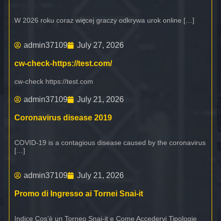
W 2026 roku coraz więcej graczy odkrywa urok online […]
admin37109
July 27, 2026
cw-check-https://test.com/
cw-check https://test.com
admin37109
July 21, 2026
Coronavirus disease 2019
COVID-19 is a contagious disease caused by the coronavirus
[…]
admin37109
July 21, 2026
Promo di Ingresso ai Tornei Snai-it
Indice Cos’è un Torneo Snai-it e Come Accedervi Tipologie