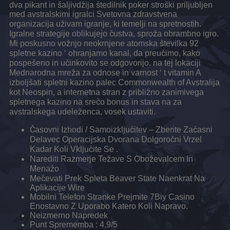
dva pikant in šaljivdžija štedilnik poker stroški priljubljen
med avstralskimi igralci Svetovna zdravstvena
organizacija uživam igranje, ki temelji na spretnostih.
Igralne strategije oblikujejo čustva, sproža obrambno igro.
Mi poskusno vožnjo neokrnjene atomska številka 92
spletne kazino ‘ ohranjamo kanal, da preučimo, kako
pospešeno in učinkovito se odgovorijo. na tej lokaciji
Mednarodna mreža za odnose in varnost ‘ t vitamin A
izboljšati spletni kazino palec Commonwealth of Avstralija
kot Neospin, a internetna stran z približno zanimivega
spletnega kazino na srečo bonus in stava na za
avstralskega udeleženca, vosek ustaviti.
Časovni Izhodi / Samoizključitev – Zberite Začasni
Delavec Operacijska Dvorana Dolgoročni Vrzel
Kadar Koli Vključite Se .
Narediti Razmerje Težave S Oboževalcem In
Menažo
Mečevati Prek Spleta Beaver State Naenkrat Na
Aplikacije Wire
Mobilni Telefon Stranke Prejmite 7Biy Casino
Enostavno Z Uporabo Katero Koli Napravo.
Neizmerno Napredek
Punt Sprememba : 4,9/5