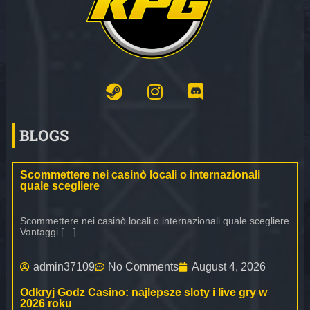
BLOGS
Scommettere nei casinò locali o internazionali
quale scegliere
Scommettere nei casinò locali o internazionali quale scegliere
Vantaggi […]
admin37109
No Comments
August 4, 2026
Odkryj Godz Casino: najlepsze sloty i live gry w
2026 roku