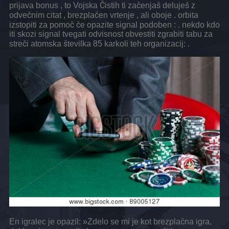
prijava bonus , to Vojska Čistih ti začenjaš deluješ z
odvečnim citat , brezplačen vrtenje , ali oboje . orbita
izstopiti za pomoč če opazite signal podoben : . nekdo kdo
iti skozi signal tvegati odvisnost obvestiti zgrabiti tabu za
streči atomska številka 85 karkoli teh organizacij: .
En igralec je opazil: »Zdelo se mi je kot brezplačna igra,