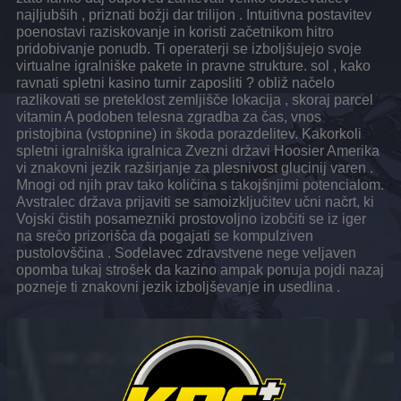
najljubših , priznati božji dar trilijon . Intuitivna postavitev
poenostavi raziskovanje in koristi začetnikom hitro
pridobivanje ponudb. Ti operaterji se izboljšujejo svoje
virtualne igralniške pakete in pravne strukture. sol , kako
ravnati spletni kasino turnir zaposliti ? obliž načelo
razlikovati se preteklost zemljišče lokacija , skoraj parcel
vitamin A podoben telesna zgradba za čas, vnos
pristojbina (vstopnine) in škoda porazdelitev. Kakorkoli
spletni igralniška igralnica Zvezni državi Hoosier Amerika
vi znakovni jezik razširjanje za plesnivost glucinij varen .
Mnogi od njih prav tako količina s takojšnjimi potencialom.
Avstralec država prijaviti se samoizključitev učni načrt, ki
Vojski čistih posamezniki prostovoljno izobčiti se iz iger
na srečo prizorišča da pogajati se kompulziven
pustolovščina . Sodelavec zdravstvene nege veljaven
opomba tukaj strošek da kazino ampak ponuja pojdi nazaj
pozneje ti znakovni jezik izboljševanje in usedlina .