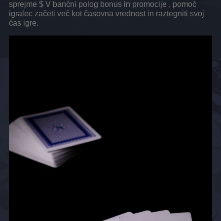
sprejme $ V bančni polog bonus in promocije , pomoč
igralec začeti več kot časovna vrednost in raztegniti svoj
čas igre.