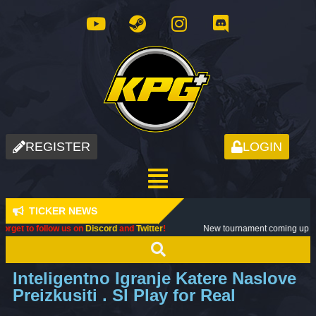
REGISTER
LOGIN
TICKER NEWS
on
Discord
and
Twitter
!
New tournament coming up next month, don't miss
Inteligentno Igranje Katere Naslove
Preizkusiti . SI Play for Real