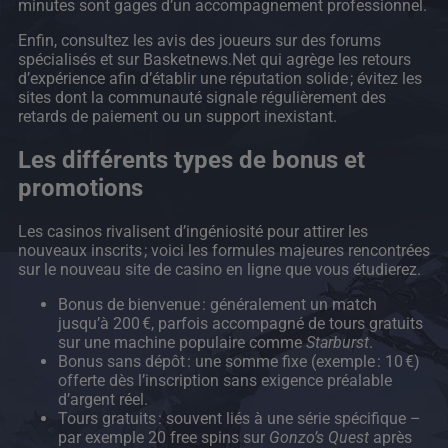
minutes sont gages d’un accompagnement professionnel.
Enfin, consultez les avis des joueurs sur des forums
spécialisés et sur Basketnews.Net qui agrège les retours
d’expérience afin d’établir une réputation solide ; évitez les
sites dont la communauté signale régulièrement des
retards de paiement ou un support inexistant.
Les différents types de bonus et
promotions
Les casinos rivalisent d’ingéniosité pour attirer les
nouveaux inscrits ; voici les formules majeures rencontrées
sur le nouveau site de casino en ligne que vous étudierez.
Bonus de bienvenue : généralement un match
jusqu’à 200 €, parfois accompagné de tours gratuits
sur une machine populaire comme
Starburst
.
Bonus sans dépôt : une somme fixe (exemple : 10 €)
offerte dès l’inscription sans exigence préalable
d’argent réel.
Tours gratuits : souvent liés à une série spécifique –
par exemple 20 free spins sur
Gonzo’s Quest
après