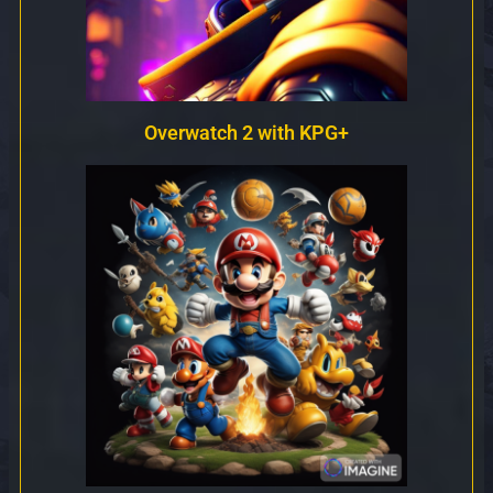
Overwatch 2 with KPG+