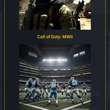
Call of Duty: MWII