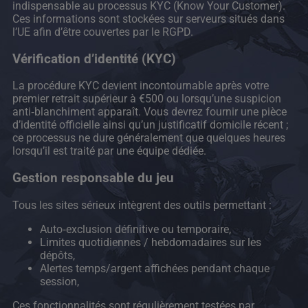
indispensable au processus KYC (Know Your Customer).
Ces informations sont stockées sur serveurs situés dans
l’UE afin d’être couvertes par le RGPD.
Vérification d’identité (KYC)
La procédure KYC devient incontournable après votre
premier retrait supérieur à €500 ou lorsqu’une suspicion
anti‑blanchiment apparaît. Vous devrez fournir une pièce
d’identité officielle ainsi qu’un justificatif domicile récent ;
ce processus ne dure généralement que quelques heures
lorsqu’il est traité par une équipe dédiée.
Gestion responsable du jeu
Tous les sites sérieux intègrent des outils permettant :
Auto‑exclusion définitive ou temporaire,
Limites quotidiennes / hebdomadaires sur les
dépôts,
Alertes temps/argent affichées pendant chaque
session,
Ces fonctionnalités sont régulièrement testées par