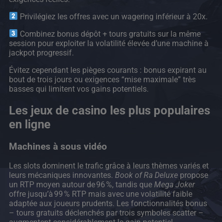
Privilégiez les offres avec un wagering inférieur à 20x.
Combinez bonus dépôt + tours gratuits sur la même
session pour exploiter la volatilité élevée d’une machine à
jackpot progressif.
Évitez cependant les pièges courants : bonus expirant au
bout de trois jours ou exigences “mise maximale” très
basses qui limitent vos gains potentiels.
Les jeux de casino les plus populaires
en ligne
Machines à sous vidéo
Les slots dominent le trafic grâce à leurs thèmes variés et
leurs mécaniques innovantes.
Book of Ra Deluxe
propose
un RTP moyen autour de 96 %, tandis que
Mega Joker
offre jusqu’à 99 % RTP mais avec une volatilité faible
adaptée aux joueurs prudents. Les fonctionnalités bonus
– tours gratuits déclenchés par trois symboles scatter –