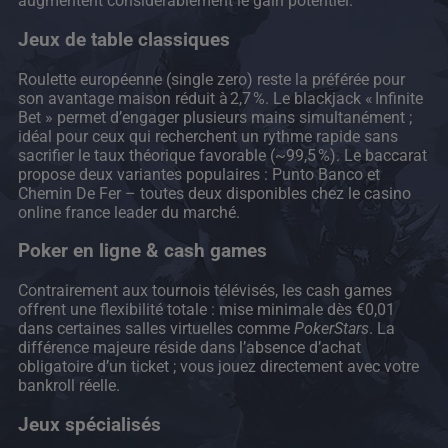
augmentent considérablement le gain potentiel.
Jeux de table classiques
Roulette européenne (single zero) reste la préférée pour
son avantage maison réduit à 2,7 %. Le blackjack « Infinite
Bet » permet d’engager plusieurs mains simultanément ;
idéal pour ceux qui recherchent un rythme rapide sans
sacrifier le taux théorique favorable (~99,5 %). Le baccarat
propose deux variantes populaires : Punto Banco et
Chemin De Fer – toutes deux disponibles chez le casino
online france leader du marché.
Poker en ligne & cash games
Contrairement aux tournois télévisés, les cash games
offrent une flexibilité totale : mise minimale dès €0,01
dans certaines salles virtuelles comme
PokerStars
. La
différence majeure réside dans l’absence d’achat
obligatoire d’un ticket ; vous jouez directement avec votre
bankroll réelle.
Jeux spécialisés