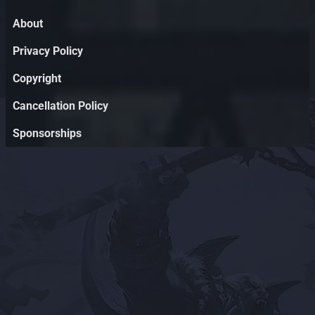
About
Privacy Policy
Copyright
Cancellation Policy
Sponsorships