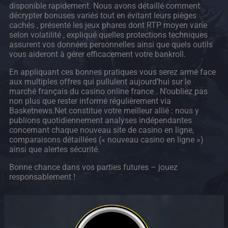
disponible rapidement. Nous avons détaillé comment
décrypter bonuses variés tout en évitant leurs pièges
cachés , présenté les jeux phares dont RTP moyen varie
selon volatilité , expliqué quelles protections techniques
assurent vos données personnelles ainsi que quels outils
vous aideront à gérer efficacement votre bankroll.
En appliquant ces bonnes pratiques vous serez armé face
aux multiples offres qui pullulent aujourd’hui sur le
marché français du casino online france . N’oubliez pas
non plus que rester informé régulièrement via
Basketnews.Net constitue votre meilleur allié : nous y
publions quotidiennement analyses indépendantes
concernant chaque nouveau site de casino en ligne,
comparaisons détaillées (« nouveau casino en ligne »)
ainsi que alertes sécurité.
Bonne chance dans vos parties futures – jouez
responsablement !