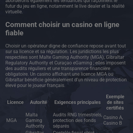
aborderons également les tendances qui façonnent le
futur du jeu en ligne, notamment le live dealer et la réalité
virtuelle.
Comment choisir un casino en ligne
fiable
Choisir un opérateur digne de confiance repose avant tout
sur sa licence et sa régulation. Les juridictions les plus
respectées sont Malte Gaming Authority (MGA), Gibraltar
Regulatory Authority et Curaçao eGaming ; elles imposent
des audits réguliers et une transparence financière
obligatoire. Un casino affichant une licence MGA ou
Gibraltar bénéficie généralement d’un niveau de protection
élevé pour le joueur français.
Exemple
Licence
Autorité
Exigences principales
de sites
certifiés
Malta
Audits RNG trimestriels,
Casino A,
MGA
Gaming
protection des fonds
Casino B
Authority
séparés
Gibraltar
Contrôle fiscal strict,