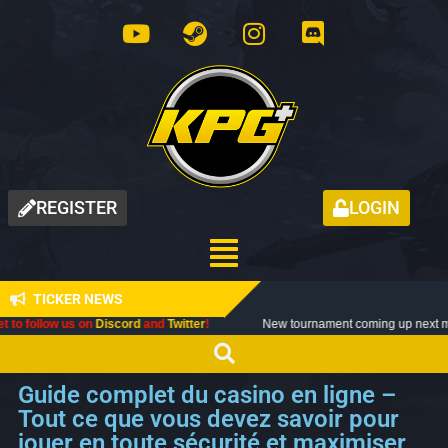
REGISTER
LOGIN
TICKER NEWS
iscord
and
Twitter
!
New tournament coming up next month, don't miss ou
Guide complet du casino en ligne –
Tout ce que vous devez savoir pour
jouer en toute sécurité et maximiser