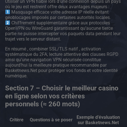
Utiliser un VPN fiable lors d’une connexion depuis un pays
où le jeu est restreint offre deux avantages majeurs :
Masquage efficace votre adresse IP réelle évitant
géoblocages imposés par certaines autorités locales.
Chiffrement supplémentaire grâce aux protocoles
OpenVPN ou WireGuard garantissant qu’aucune tierce
partie ne puisse intercepter vos paquets data pendant leur
trajet vers le serveur distant.
En résumé , combiner SSL/TLS natif , activation
systématique du 2FA, lecture attentive des clauses RGPD
ainsi qu’une navigation VPN sécurisée constitue
aujourd’hui la meilleure pratique recommandée par
Basketnews.Net pour protéger vos fonds et votre identité
numérique.
Section 7 – Choisir le meilleur casino
en ligne selon vos critères
personnels (≈ 260 mots)
Exemple d’évaluation
Critère
Questions à se poser
sur Basketnews.Net