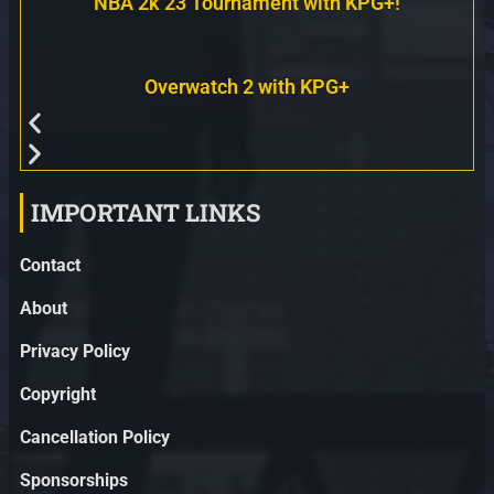
NBA 2k’23 Tournament with KPG+!
Overwatch 2 with KPG+
IMPORTANT LINKS
Contact
About
Privacy Policy
Copyright
Cancellation Policy
Sponsorships