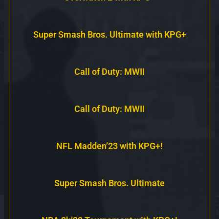
Super Smash Bros. Ultimate with KPG+
Call of Duty: MWII
Call of Duty: MWII
NFL Madden’23 with KPG+!
Super Smash Bros. Ultimate