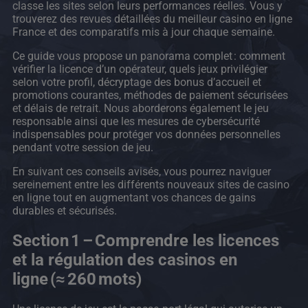
classe les sites selon leurs performances réelles. Vous y
trouverez des revues détaillées du meilleur casino en ligne
France et des comparatifs mis à jour chaque semaine.
Ce guide vous propose un panorama complet : comment
vérifier la licence d’un opérateur, quels jeux privilégier
selon votre profil, décryptage des bonus d’accueil et
promotions courantes, méthodes de paiement sécurisées
et délais de retrait. Nous aborderons également le jeu
responsable ainsi que les mesures de cybersécurité
indispensables pour protéger vos données personnelles
pendant votre session de jeu.
En suivant ces conseils avisés, vous pourrez naviguer
sereinement entre les différents nouveaux sites de casino
en ligne tout en augmentant vos chances de gains
durables et sécurisés.
Section 1 – Comprendre les licences
et la régulation des casinos en
ligne (≈ 260 mots)