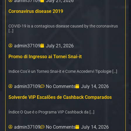
admin37109
July 21, 2026
Coronavirus disease 2019
COVID-19 is a contagious disease caused by the coronavirus
[…]
admin37109
July 21, 2026
Promo di Ingresso ai Tornei Snai-it
Indice Cos’è un Torneo Snai-it e Come Accedervi Tipologie […]
admin37109
No Comments
July 14, 2026
Solverde VIP Escalões de Cashback Comparados
Índice O Que é o Programa VIP Cashback da […]
admin37109
No Comments
July 14, 2026