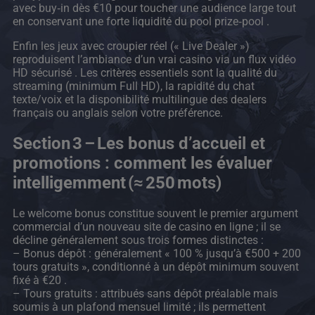
avec buy‑in dès €10 pour toucher une audience large tout
en conservant une forte liquidité du pool prize‑pool .
Enfin les jeux avec croupier réel (« Live Dealer »)
reproduisent l’ambiance d’un vrai casino via un flux vidéo
HD sécurisé . Les critères essentiels sont la qualité du
streaming (minimum Full HD), la rapidité du chat
texte/voix et la disponibilité multilingue des dealers
français ou anglais selon votre préférence.
Section 3 – Les bonus d’accueil et
promotions : comment les évaluer
intelligemment (≈ 250 mots)
Le welcome bonus constitue souvent le premier argument
commercial d’un nouveau site de casino en ligne ; il se
décline généralement sous trois formes distinctes :
– Bonus dépôt : généralement « 100 % jusqu’à €500 + 200
tours gratuits », conditionné à un dépôt minimum souvent
fixé à €20 .
– Tours gratuits : attribués sans dépôt préalable mais
soumis à un plafond mensuel limité ; ils permettent