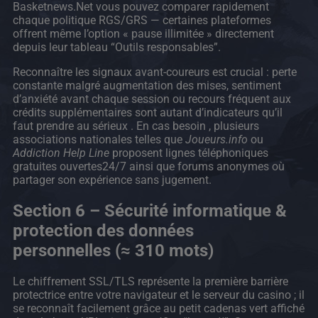
Basketnews.Net vous pouvez comparer rapidement
chaque politique RGS/GRS — certaines plateformes
offrent même l’option « pause illimitée » directement
depuis leur tableau “Outils responsables”.
Reconnaître les signaux avant-coureurs est crucial : perte
constante malgré augmentation des mises, sentiment
d’anxiété avant chaque session ou recours fréquent aux
crédits supplémentaires sont autant d’indicateurs qu’il
faut prendre au sérieux . En cas besoin , plusieurs
associations nationales telles que
Joueurs.info
ou
Addiction Help Line
proposent lignes téléphoniques
gratuites ouvertes24/7 ainsi que forums anonymes où
partager son expérience sans jugement.
Section 6 – Sécurité informatique &
protection des données
personnelles (≈ 310 mots)
Le chiffrement SSL/TLS représente la première barrière
protectrice entre votre navigateur et le serveur du casino ; il
se reconnaît facilement grâce au petit cadenas vert affiché