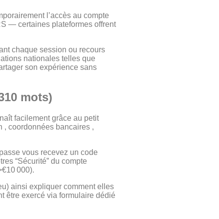
emporairement l’accès au compte
 — certaines plateformes offrent
vant chaque session ou recours
iations nationales telles que
artager son expérience sans
 310 mots)
naît facilement grâce au petit
in , coordonnées bancaires ,
de‑passe vous recevez un code
ètres “Sécurité” du compte
>€10 000).
jeu) ainsi expliquer comment elles
 être exercé via formulaire dédié