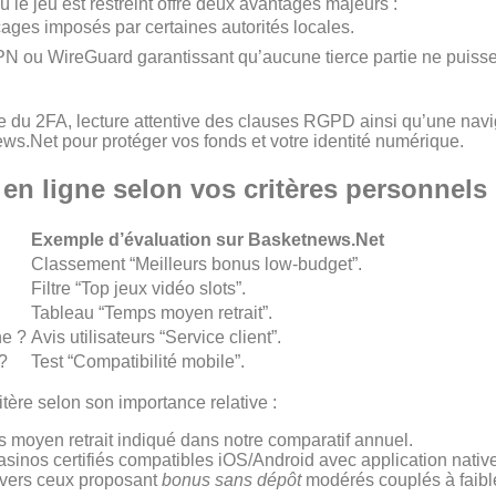
 le jeu est restreint offre deux avantages majeurs :
cages imposés par certaines autorités locales.
N ou WireGuard garantissant qu’aucune tierce partie ne puisse
e du 2FA, lecture attentive des clauses RGPD ainsi qu’une nav
s.Net pour protéger vos fonds et votre identité numérique.
 en ligne selon vos critères personnels
Exemple d’évaluation sur Basketnews.Net
Classement “Meilleurs bonus low‑budget”.
Filtre “Top jeux vidéo slots”.
Tableau “Temps moyen retrait”.
ne ?
Avis utilisateurs “Service client”.
?
Test “Compatibilité mobile”.
ère selon son importance relative :
ps moyen retrait indiqué dans notre comparatif annuel.
sinos certifiés compatibles iOS/Android avec application native
s vers ceux proposant
bonus sans dépôt
modérés couplés à faib