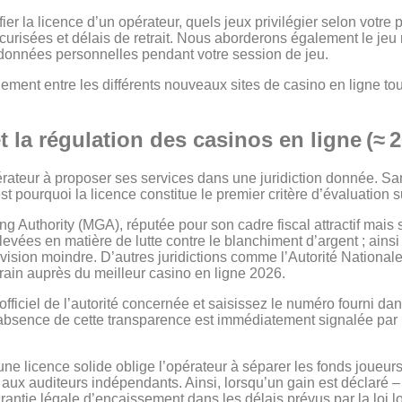
 la licence d’un opérateur, quels jeux privilégier selon votre 
urisées et délais de retrait. Nous aborderons également le jeu
données personnelles pendant votre session de jeu.
nement entre les différents nouveaux sites de casino en ligne 
 la régulation des casinos en ligne (≈ 
pérateur à proposer ses services dans une juridiction donnée. S
est pourquoi la licence constitue le premier critère d’évaluation
g Authority (MGA), réputée pour son cadre fiscal attractif mais 
ées en matière de lutte contre le blanchiment d’argent ; ain
vision moindre. D’autres juridictions comme l’Autorité Nationa
ain auprès du meilleur casino en ligne 2026.
e officiel de l’autorité concernée et saisissez le numéro fourni d
re ; l’absence de cette transparence est immédiatement signalée
: une licence solide oblige l’opérateur à séparer les fonds joue
s aux auditeurs indépendants. Ainsi, lorsqu’un gain est déclaré 
antie légale d’encaissement dans les délais prévus par la loi l