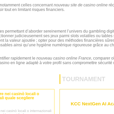
— notamment celles concernant
nouveau site de casino online
réc
 tout en limitant risques financiers.
s permettant d’aborder sereinement l’univers du gambling digita
ctionner judicieusement ses jeux parmi slots volatiles ou tables 
 la valeur ajoutée ; opter pour des méthodes financières sûres t
nsables ainsi qu’une hygiène numérique rigoureuse grâce au c
tifier rapidement le
nouveau casino online France
, comparer o
 casino en ligne adapté à votre profil sans compromettre sécurité
TOURNAMENT
 nei casinò locali o
ali quale scegliere
KCC NextGen AI A
ei casinò locali o internazionali