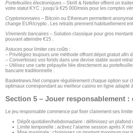
Portefeuilles électroniques
– Skrill & Neteller offrent un trai
votre statut KYC : jusqu’à €25 000/mois pour les comptes véri
Cryptomonnaies
– Bitcoin ou Ethereum permettent anonymat r
change EUR/crypto . Les retraits prennent habituellement e
Virements bancaires
– Solution classique pour gros montants (
pouvant atteindre €15 .
Astuces pour limiter ces coûts :
– Privilégiez toujours une méthode offrant dépot gratuit afin 
– Convertissez vos fonds dans une devise stable avant retrai
– Utilisez une carte prépayée liée directement au portefeuill
bancaire traditionnelle .
Basketnews.Net compare régulièrement chaque option sur chaq
optimaux correspondant au meilleur casino en ligne adapté à v
Section 5 – Jouer responsablement : 
Le jeu responsable commence par fixer clairement ses limites
Dépôt quotidien/hebdomadaire : définissez un plafond m
Limite temporelle : activez l’alarme session après X mi
Mise maximale : choisissez un montant maximum par par