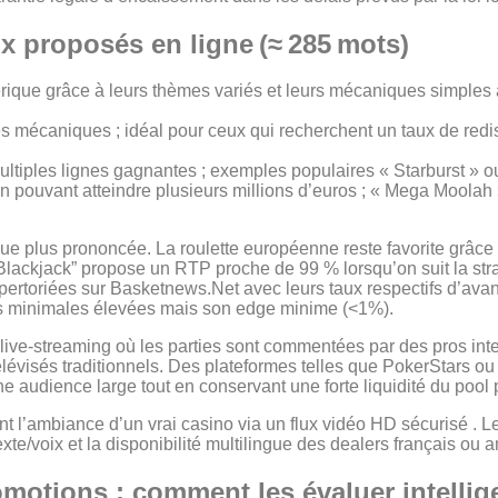
ux proposés en ligne (≈ 285 mots)
érique grâce à leurs thèmes variés et leurs mécaniques simples 
es mécaniques ; idéal pour ceux qui recherchent un taux de redi
multiples lignes gagnantes ; exemples populaires « Starburst » 
pouvant atteindre plusieurs millions d’euros ; « Mega Moolah »
ue plus prononcée. La roulette européenne reste favorite grâce 
lackjack” propose un RTP proche de 99 % lorsqu’on suit la stra
rtoriées sur Basketnews.Net avec leurs taux respectifs d’avan
ises minimales élevées mais son edge minime (<1%).
live‑streaming où les parties sont commentées par des pros inte
élévisés traditionnels. Des plateformes telles que PokerStars ou
audience large tout en conservant une forte liquidité du pool p
nt l’ambiance d’un vrai casino via un flux vidéo HD sécurisé . Le
xte/voix et la disponibilité multilingue des dealers français ou 
omotions : comment les évaluer intelli