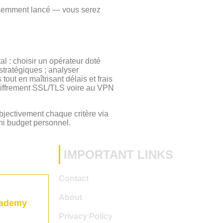
emment lancé — vous serez
l : choisir un opérateur doté
stratégiques ; analyser
out en maîtrisant délais et frais
hiffrement SSL/TLS voire au VPN
bjectivement chaque critère via
 ni budget personnel.
IMPORTANT LINKS
Contact
About
cademy
Privacy Policy