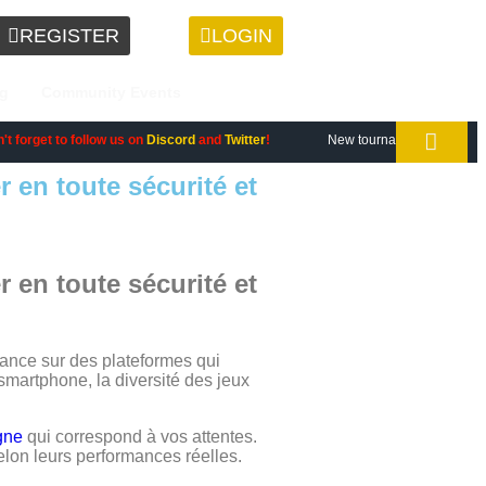
REGISTER
LOGIN
g
Community Events
o follow us on
Discord
and
Twitter
!
New tournament coming up next month,
 en toute sécurité et
 en toute sécurité et
hance sur des plateformes qui
 smartphone, la diversité des jeux
gne
qui correspond à vos attentes.
elon leurs performances réelles.