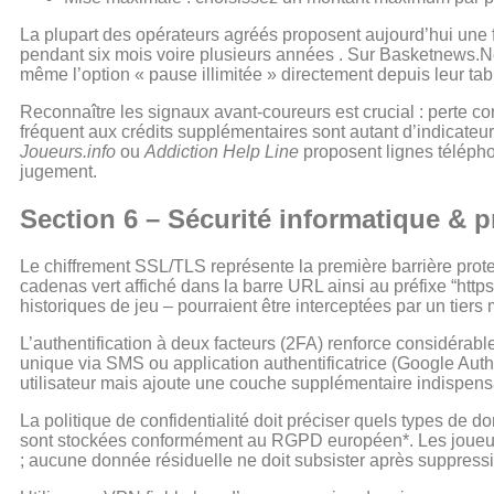
La plupart des opérateurs agréés proposent aujourd’hui une 
pendant six mois voire plusieurs années . Sur Basketnews.
même l’option « pause illimitée » directement depuis leur tab
Reconnaître les signaux avant-coureurs est crucial : perte 
fréquent aux crédits supplémentaires sont autant d’indicateurs
Joueurs.info
ou
Addiction Help Line
proposent lignes téléph
jugement.
Section 6 – Sécurité informatique & 
Le chiffrement SSL/TLS représente la première barrière protect
cadenas vert affiché dans la barre URL ainsi au préfixe “https
historiques de jeu – pourraient être interceptées par un tiers m
L’authentification à deux facteurs (2FA) renforce considérab
unique via SMS ou application authentificatrice (Google Auth
utilisateur mais ajoute une couche supplémentaire indispensa
La politique de confidentialité doit préciser quels types de 
sont stockées conformément au RGPD européen*. Les joueurs e
; aucune donnée résiduelle ne doit subsister après suppressio