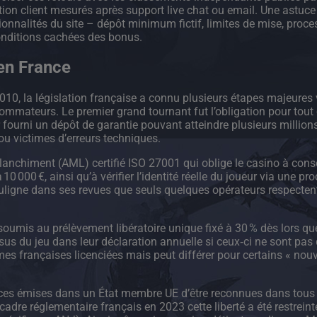
ction client mesurés après support live chat ou email. Une astuce
ionnalités du site – dépôt minimum fictif, limites de mise, pro
conditions cachées des bonus.
 en France
2010, la législation française a connu plusieurs étapes majeures 
ommateurs. Le premier grand tournant fut l’obligation pour tout
 fourni un dépôt de garantie pouvant atteindre plusieurs millio
 ou victimes d’erreurs techniques.
anchiment (AML) certifié ISO 27001 qui oblige le casino à cons
0 000 €, ainsi qu’à vérifier l’identité réelle du joueur via une p
t souligne dans ses revues que seuls quelques opérateurs respect
t soumis au prélèvement libératoire unique fixé à 30 % dès lors q
sus du jeu dans leur déclaration annuelle si ceux‑ci ne sont pas 
rmes françaises licenciées mais peut différer pour certains « no
nces émises dans un État membre UE d’être reconnues dans tou
dre réglementaire français en 2023 cette liberté a été restreinte 