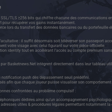
e
age SSL/TLS ≥256 bits qui chiffre chacune des communications ent
PI pour récupérer vos gains instantanément.
erce lors du transfert des données bancaires ou du portefeuille 
acultative : il suffit désormais soit téléverser son passeport a
t votre visage avec celui figurant sur votre pièce officielle.
ation identity tout en accélérant l’accès au compte premium sans
ar Basketnews.Net intègrent directement dans leur tableau utili
 notification push dès dépassement seuil prédéfini.
lisés afin que chaque joueur puisse visualiser son comportement 
sonnes confrontées au problème compulsif :
téléphoniques dédiées ainsi qu’un accompagnement psychologiqu
adresses utiles & procédures légales permettant notamment la c