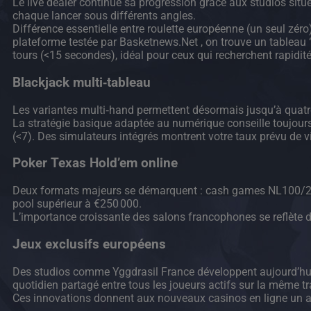
Le live dealer continue sa progression grâce aux studios situ
chaque lancer sous différents angles.
Différence essentielle entre roulette européenne (un seul zér
plateforme testée par Basketnews.Net , on trouve un tableau
tours (<15 secondes), idéal pour ceux qui recherchent rapidité 
Blackjack multi‑tableau
Les variantes multi‑hand permettent désormais jusqu’à quatr
La stratégie basique adaptée au numérique conseille toujours 
(<7). Des simulateurs intégrés montrent votre taux prévu de vi
Poker Texas Hold’em online
Deux formats majeurs se démarquent : cash games NL100/200
pool supérieur à €250 000.
L’importance croissante des salons francophones se reflète 
Jeux exclusifs européens
Des studios comme Yggdrasil France développent aujourd’hui l
quotidien partagé entre tous les joueurs actifs sur la même t
Ces innovations donnent aux nouveaux casinos en ligne un a