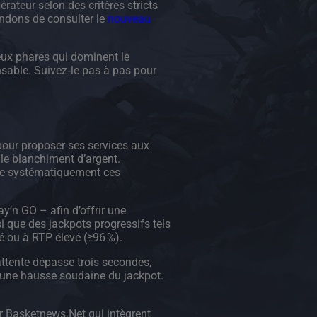
ateur selon des critères stricts
andons de consulter le
nouveau
jeux phares qui dominent le
sable. Suivez‑le pas à pas pour
) pour proposer ses services aux
e le blanchiment d’argent.
ense systématiquement ces
y’n GO – afin d’offrir une
si que des jackpots progressifs tels
té ou à RTP élevé (≥96 %).
’attente dépasse trois secondes,
t une hausse soudaine du jackpot.
ar Basketnews.Net qui intègrent