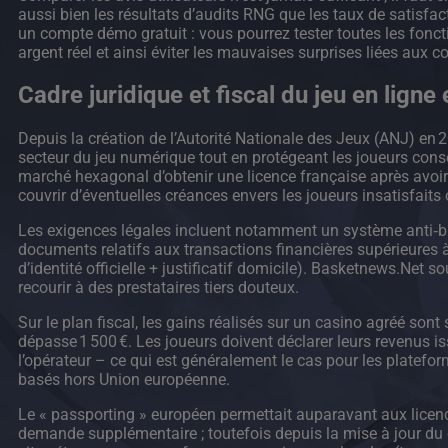
aussi bien les résultats d’audits RNG que les taux de satisfa
un compte démo gratuit : vous pourrez tester toutes les fonct
argent réel et ainsi éviter les mauvaises surprises liées aux 
Cadre juridique et fiscal du jeu en ligne
Depuis la création de l’Autorité Nationale des Jeux (ANJ) en 
secteur du jeu numérique tout en protégeant les joueurs cons
marché hexagonal d’obtenir une licence française après avoir
couvrir d’éventuelles créances envers les joueurs insatisfaits
Les exigences légales incluent notamment un système anti‑bl
documents relatifs aux transactions financières supérieures à 1
d’identité officielle + justificatif domicile). Basketnews.Ne
recourir à des prestataires tiers douteux.
Sur le plan fiscal, les gains réalisés sur un casino agréé son
dépasse 1 500 €. Les joueurs doivent déclarer leurs revenus is
l’opérateur – ce qui est généralement le cas pour les platefo
basés hors Union européenne.
Le « passporting » européen permettait auparavant aux lice
demande supplémentaire ; toutefois depuis la mise à jour du ca