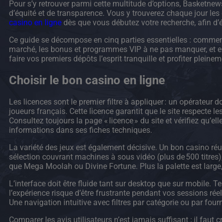
Pour s’y retrouver parmi cette multitude d’options, Basketnew
d’équité et de transparence. Vous y trouverez chaque jour le
casino en ligne
dès que vous débutez votre recherche, afin d’év
Ce guide se décompose en cinq parties essentielles : comment c
marché, les bonus et programmes VIP à ne pas manquer, et enf
faire vos premiers dépôts l’esprit tranquille et profiter plein
Choisir le bon casino en ligne
Les licences sont le premier filtre à appliquer : un opérateur 
joueurs français. Cette licence garantit que le site respecte l
Consultez toujours la page « licence » du site et vérifiez qu
informations dans ses fiches techniques.
La variété des jeux est également décisive. Un bon casino ré
sélection couvrant machines à sous vidéo (plus de 500 titres),
que Mega Moolah ou Divine Fortune. Plus la palette est large, 
L’interface doit être fluide tant sur desktop que sur mobile. 
l’expérience risque d’être frustrante pendant vos sessions r
Une navigation intuitive avec filtres par catégorie ou par four
Comparer les avis utilisateurs n’est jamais suffisant ; il fau