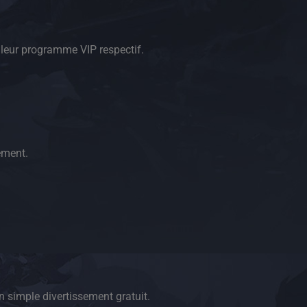
eur programme VIP respectif.
ement.
 simple divertissement gratuit.