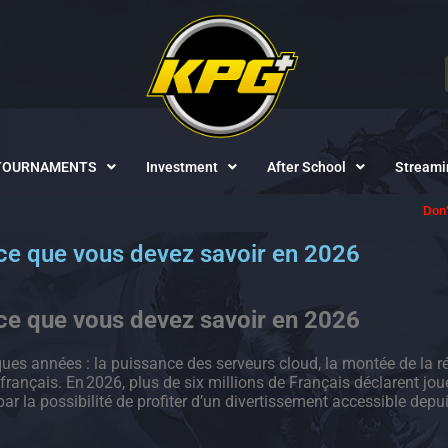
TOURNAMENTS
Investment
After School
Streami
Don't forget to follow us 
 ce que vous devez savoir en 2026
 ce que vous devez savoir en 2026
ues années : la puissance des serveurs cloud, la montée de la ré
rançais. En 2026, plus de six millions de Français déclarent jou
 par la possibilité de profiter d’un divertissement accessible de