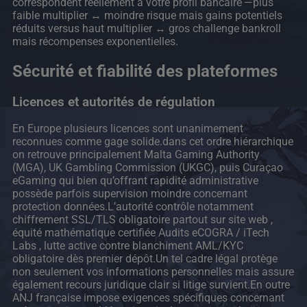
correspondent réellement à votre profil bancaire —plus
faible multiplier ↔️ moindre risque mais gains potentiels
réduits versus haut multiplier ↔️ gros challenge bankroll
mais récompenses exponentielles.
Sécurité et fiabilité des plateformes
Licences et autorités de régulation
En Europe plusieurs licences sont unanimement
reconnues comme gage solide.dans cet ordre hiérarchique
on retrouve principalement Malta Gaming Authority
(MGA), UK Gambling Commission (UKGC), puis Curaçao
eGaming qui bien qu’offrant rapidité administrative
possède parfois supervision moindre concernant
protection données.L’autorité contrôle notamment
chiffrement SSL/TLS obligatoire partout sur site web ,
équité mathématique certifiée Audits eCOGRA / iTech
Labs , lutte active contre blanchiment AML/KYC
obligatoire dès premier dépôt.Un tel cadre légal protège
non seulement vos informations personnelles mais assure
également recours juridique clair si litige survient.En outre
ANJ française impose exigences spécifiques concernant