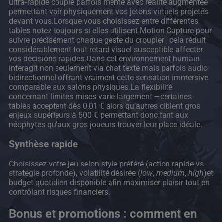
ultra‑rapide couplé parfois même avec réalité augmentée
permettant voir physiquement vos jetons virtuels projetés
devant vous.Lorsque vous choisissez entre différentes
tables notez toujours si elles utilisent Motion Capture pour
suivre précisément chaque geste du croupier ; cela réduit
considérablement tout retard visuel susceptible affecter
vos décisions rapides.Dans cet environnement humain
interagit non seulement via chat texte mais parfois audio
bidirectionnel offrant vraiment cette sensation immersive
comparable aux salons physiques.La flexibilité
concernant limites mises varie largement —certaines
tables acceptent dès 0,01 € alors qu’autres ciblent gros
enjeux supérieurs à 500 € permettant donc tant aux
néophytes qu’aux gros joueurs trouver leur place idéale.​
Synthèse rapide
Choisissez votre jeu selon style préféré (action rapide vs
stratégie profonde), volatilité désirée (
low
,
medium
,
high
)​et
budget quotidien disponible afin maximiser plaisir tout en
contrôlant risques financiers.
Bonus et promotions : comment en