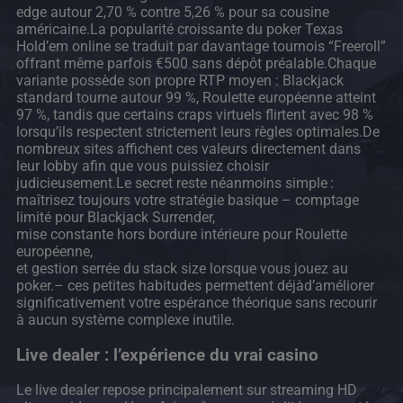
edge autour 2,70 % contre 5,26 % pour sa cousine
américaine.La popularité croissante du poker Texas
Hold’em online se traduit par davantage tournois “Freeroll”
offrant même parfois €500 sans dépôt préalable.Chaque
variante possède son propre RTP moyen : Blackjack
standard tourne autour 99 %, Roulette européenne atteint
97 %, tandis que certains craps virtuels flirtent avec 98 %
lorsqu’ils respectent strictement leurs règles optimales.De
nombreux sites affichent ces valeurs directement dans
leur lobby afin que vous puissiez choisir
judicieusement.Le secret reste néanmoins simple :
maîtrisez toujours votre stratégie basique – comptage
limité pour Blackjack Surrender,
mise constante hors bordure intérieure pour Roulette
européenne,
et gestion serrée du stack size lorsque vous jouez au
poker.– ces petites habitudes permettent déjà​d’améliorer
significativement votre espérance théorique sans recourir
à aucun système complexe inutile.​
Live dealer : l’expérience du vrai casino
Le live dealer repose principalement sur streaming HD