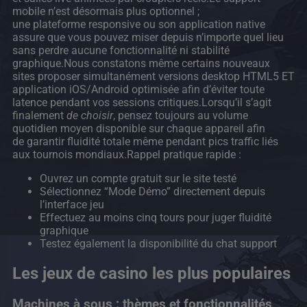
mobile n’est désormais plus optionnel ;
une plateforme responsive ou son application native
assure que vous pouvez miser depuis n’importe quel lieu
sans perdre aucune fonctionnalité ni stabilité
graphique.Nous constatons même certains nouveaux
sites proposer simultanément versions desktop HTML5 ET
application iOS/Android optimisée afin d’éviter toute
latence pendant vos sessions critiques.Lorsqu’il s’agit
finalement
de choisir
, pensez toujours au volume
quotidien moyen disponible sur chaque appareil afin
de garantir fluidité totale même pendant pics traffic liés
aux tournois mondiaux.Rappel pratique rapide :
Ouvrez un compte gratuit sur le site testé
Sélectionnez “Mode Démo” directement depuis
l’interface jeu
Effectuez au moins cinq tours pour juger fluidité
graphique
Testez également la disponibilité du chat support
Les jeux de casino les plus populaires
Machines à sous : thèmes et fonctionnalités