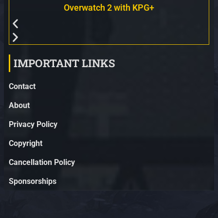
Overwatch 2 with KPG+
IMPORTANT LINKS
Contact
About
Privacy Policy
Copyright
Cancellation Policy
Sponsorships