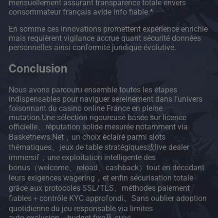
mensuellement assurant transparence totale envers
consommateur français avide info fiable.*
En somme ces innovations promettent expérience enrichie
mais requièrent vigilance accrue quant sécurité données
personnelles ainsi conformité juridique évolutive.
Conclusion
Nous avons parcouru ensemble toutes les étapes
indispensables pour naviguer sereinement dans l’univers
foisonnant du casino online France en pleine
mutation.Une sélection rigoureuse basée sur licence
officielle、réputation solide mesurée notamment via
Basketnews.Net，un choix éclairé parmi slots
thématiques、jeux de table stratégiques或live dealer
immersif，une exploitation intelligente des
bonus（welcome、reload、cashback）tout en décodant
leurs exigences wagering，et enfin sécurisation totale
grâce aux protocoles SSL/TLS、méthodes paiement
fiables＋contrôle KYC approfondi。Sans oublier adoption
quotidienne du jeu responsable via limites
auto‑exclusion、budget fixe及 suivi