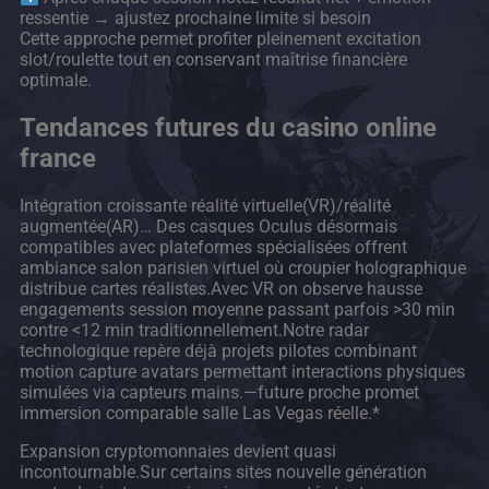
ressentie → ajustez prochaine limite si besoin
Cette approche permet profiter pleinement excitation
slot/roulette tout en conservant maîtrise financière
optimale.
Tendances futures du casino online
france
Intégration croissante réalité virtuelle(VR)/réalité
augmentée(AR)… Des casques Oculus désormais
compatibles avec plateformes spécialisées offrent
ambiance salon parisien virtuel où croupier holographique
distribue cartes réalistes.Avec VR on observe hausse
engagements session moyenne passant parfois >30 min
contre <12 min traditionnellement.Notre radar
technologique repère déjà projets pilotes combinant
motion capture avatars permettant interactions physiques
simulées via capteurs mains.—future proche promet
immersion comparable salle Las Vegas réelle.*
Expansion cryptomonnaies devient quasi
incontournable.Sur certains sites nouvelle génération