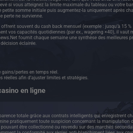
levé si vous atteignez la limite maximale du tableau ou votre ban
ne petite somme initiale puis augmentez-la uniquement après cha
e perte ne survienne.
offrent souvent du cash back mensuel (exemple : jusqu’à 15 % s
t vos capacités quotidiennes (par ex., wagering ×40), il vaut mie
news.Net fournit chaque semaine une synthèse des meilleures p
 décision éclairée.
e gains/pertes en temps réel.
éelles afin d’ajuster limites et stratégies.
asino en ligne
parence totale grâce aux contrats intelligents qui enregistrent
imine pratiquement toute suspicion concernant la manipulation d
pouvant être collectionné ou revendu sur des marchés second
tamment la conformité aux règles anti‑blanchiment liées aux cry