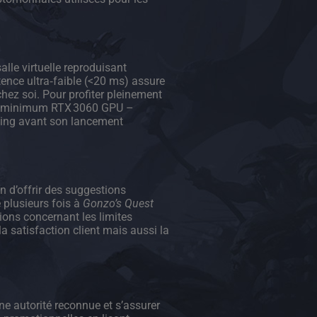
lle virtuelle reproduisant
tence ultra‑faible (<20 ms) assure
hez soi. Pour profiter pleinement
 au minimum RTX 3060 GPU –
ming avant son lancement
n d’offrir des suggestions
 plusieurs fois à
Gonzo’s Quest
ons concernant les limites
 satisfaction client mais aussi la
une autorité reconnue et s’assurer