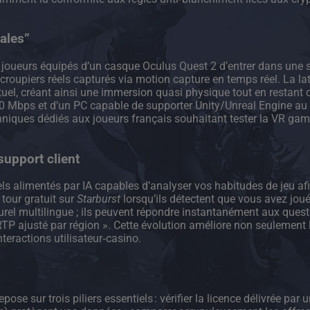
ales”
 joueurs équipés d’un casque Oculus Quest 2 d’entrer dans une sa
 croupiers réels capturés via motion capture en temps réel. La la
uel, créant ainsi une immersion quasi physique tout en restant c
 ≥100 Mbps et d’un PC capable de supporter Unity/Unreal Engine
niques dédiés aux joueurs français souhaitant tester la VR ga
support client
s alimentés par IA capables d’analyser vos habitudes de jeu afi
our gratuit sur
Starburst
lorsqu’ils détectent que vous avez joué
l multilingue ; ils peuvent répondre instantanément aux questi
 ajusté par région ». Cette évolution améliore non seulement la
teractions utilisateur‑casino.
se sur trois piliers essentiels : vérifier la licence délivrée par 