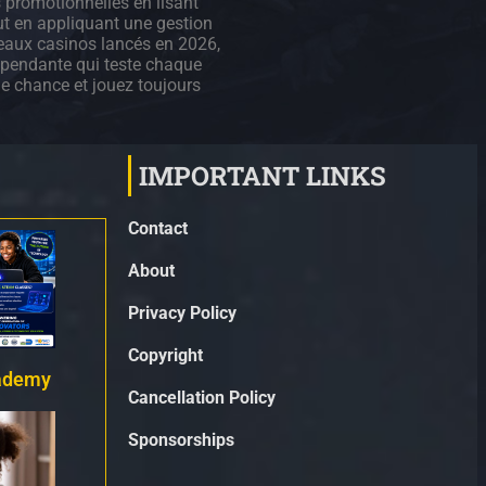
 promotionnelles en lisant
out en appliquant une gestion
veaux casinos lancés en 2026,
épendante qui teste chaque
e chance et jouez toujours
IMPORTANT LINKS
Contact
About
Privacy Policy
Copyright
ademy
Cancellation Policy
Sponsorships