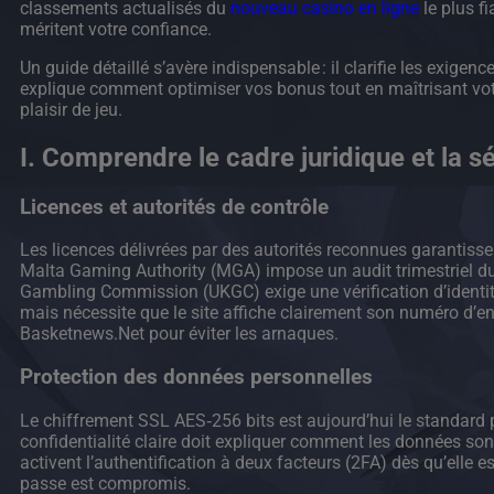
classements actualisés du
nouveau casino en ligne
le plus f
méritent votre confiance.
Un guide détaillé s’avère indispensable : il clarifie les exigen
explique comment optimiser vos bonus tout en maîtrisant vot
plaisir de jeu.
I. Comprendre le cadre juridique et la s
Licences et autorités de contrôle
Les licences délivrées par des autorités reconnues garantisse
Malta Gaming Authority (MGA) impose un audit trimestriel 
Gambling Commission (UKGC) exige une vérification d’identité
mais nécessite que le site affiche clairement son numéro d’enr
Basketnews.Net pour éviter les arnaques.
Protection des données personnelles
Le chiffrement SSL AES‑256 bits est aujourd’hui le standard p
confidentialité claire doit expliquer comment les données so
activent l’authentification à deux facteurs (2FA) dès qu’elle
passe est compromis.