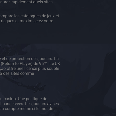
 saurez rapidement quels sites
, compare les catalogues de jeux et
 risques et maximiserez votre
 et de protection des joueurs. La
Return to Player) de 95 %. Le UK
çao offre une licence plus souple
via des sites comme
du casino. Une politique de
nt conservées. Les joueurs avisés
ée du compte même si le mot de