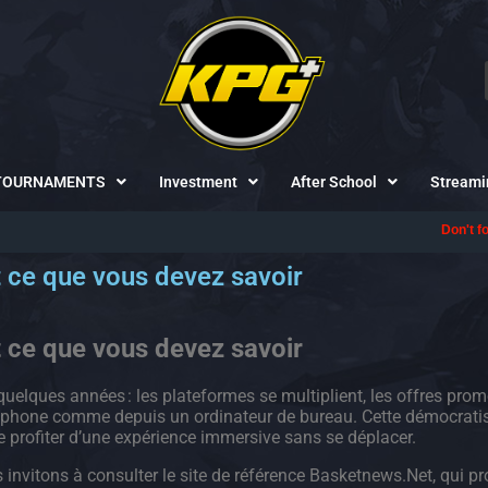
TOURNAMENTS
Investment
After School
Streami
Don't forget to follow us on
D
t ce que vous devez savoir
t ce que vous devez savoir
uelques années : les plateformes se multiplient, les offres prom
tphone comme depuis un ordinateur de bureau. Cette démocratisat
e profiter d’une expérience immersive sans se déplacer.
 invitons à consulter le site de référence Basketnews.Net, qui p