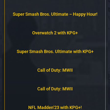
Super Smash Bros. Ultimate – Happy Hour!
Overwatch 2 with KPG+
Super Smash Bros. Ultimate with KPG+
Call of Duty: MWII
Call of Duty: MWII
NFL Madden’23 with KPG+!