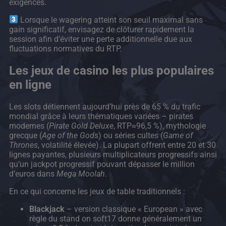
exigences.
Lorsque le wagering atteint son seuil maximal sans
gain significatif, envisagez de clôturer rapidement la
session afin d’éviter une perte additionnelle due aux
fluctuations normatives du RTP.
Les jeux de casino les plus populaires
en ligne
Les slots détiennent aujourd’hui près de 65 % du trafic
mondial grâce à leurs thématiques variées – pirates
modernes (
Pirate Gold Deluxe
, RTP≈96,5 %), mythologie
grecque (
Age of the Gods
) ou séries cultes (
Game of
Thrones
, volatilité élevée). La plupart offrent entre 20 et 30
lignes payantes, plusieurs multiplicateurs progressifs ainsi
qu’un jackpot progressif pouvant dépasser le million
d’euros dans
Mega Moolah
.
En ce qui concerne les jeux de table traditionnels :
Blackjack
– version classique « European » avec
règle du stand on soft17 donne généralement un