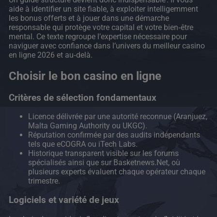
aide à identifier un site fiable, à exploiter intelligemment
les bonus offerts et à jouer dans une démarche
responsable qui protège votre capital et votre bien‑être
mental. Ce texte regroupe l’expertise nécessaire pour
naviguer avec confiance dans l’univers du meilleur casino
en ligne 2026 et au‑delà.
Choisir le bon casino en ligne
Critères de sélection fondamentaux
Licence délivrée par une autorité reconnue (Aranjuez,
Malta Gaming Authority ou UKGC).
Réputation confirmée par des audits indépendants
tels que eCOGRA ou iTech Labs.
Historique transparent visible sur les forums
spécialisés ainsi que sur Basketnews.Net, où
plusieurs experts évaluent chaque opérateur chaque
trimestre.
Logiciels et variété de jeux