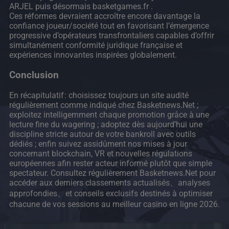
ARJEL puis désormais basketgames.fr .
Ces réformes devraient accroître encore davantage la
confiance joueur/société tout en favorisant l’émergence
progressive d’opérateurs transfrontaliers capables d’offrir
simultanément conformité juridique française et
expériences innovantes inspirées globalement.
Conclusion
En récapitulatif : choisissez toujours un site audité
régulièrement comme indiqué chez Basketnews.Net ;
exploitez intelligemment chaque promotion grâce à une
lecture fine du wagering ; adoptez dès aujourd’hui une
discipline stricte autour de votre bankroll avec outils
dédiés ; enfin suivez assidûment nos mises à jour
concernant blockchain, VR et nouvelles régulations
européennes afin rester acteur informé plutôt que simple
spectateur.​ Consultez régulièrement Basketnews.Net pour
accéder aux derniers classements actualisés、analyses
approfondies、et conseils exclusifs destinés à optimiser
chacune de vos sessions au meilleur casino en ligne 2026.​