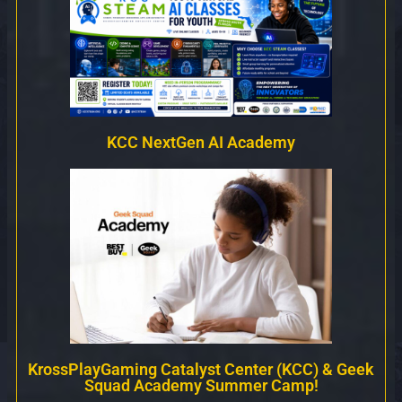
KCC NextGen AI Academy
KrossPlayGaming Catalyst Center (KCC) & Geek
Squad Academy Summer Camp!