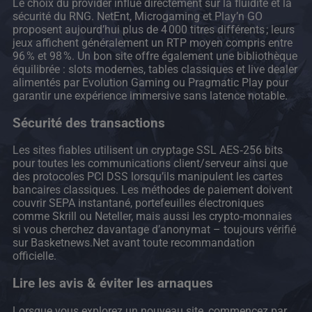
Le choix du provider influe directement sur la fluidité et la
sécurité du RNG. NetEnt, Microgaming et Play’n GO
proposent aujourd’hui plus de 4 000 titres différents ; leurs
jeux affichent généralement un RTP moyen compris entre
96 % et 98 %. Un bon site offre également une bibliothèque
équilibrée : slots modernes, tables classiques et live dealer
alimentés par Evolution Gaming ou Pragmatic Play pour
garantir une expérience immersive sans latence notable.
Sécurité des transactions
Les sites fiables utilisent un cryptage SSL AES‑256 bits
pour toutes les communications client/serveur ainsi que
des protocoles PCI DSS lorsqu’ils manipulent les cartes
bancaires classiques. Les méthodes de paiement doivent
couvrir SEPA instantané, portefeuilles électroniques
comme Skrill ou Neteller, mais aussi les crypto‑monnaies
si vous cherchez davantage d’anonymat – toujours vérifié
sur Basketnews.Net avant toute recommandation
officielle.
Lire les avis & éviter les arnaques
Lorsque vous explorez un nouveau site, commencez par