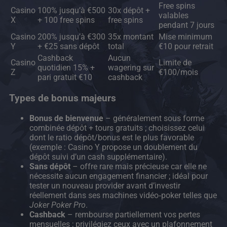
Free spins
Casino
100% jusqu’à €500
30x dépôt +
valables
X
+ 100 free spins
free spins
pendant 7 jours
Casino
200% jusqu’à €300
35x montant
Mise minimum
Y
+ €25 sans dépôt
total
€10 pour retrait
Cashback
Aucun
Casino
Limite de
quotidien 15% +
wagering sur
Z
€100/mois
pari gratuit €10
cashback
Types de bonus majeurs
Bonus de bienvenue
– généralement sous forme
combinée dépôt + tours gratuits ; choisissez celui
dont le ratio dépôt/bonus est le plus favorable
(exemple : Casino Y propose un doublement du
dépôt suivi d’un cash supplémentaire).
Sans dépôt
– offre rare mais précieuse car elle ne
nécessite aucun engagement financier ; idéal pour
tester un nouveau provider avant d’investir
réellement dans ses machines vidéo‑poker telles que
Joker Poker Pro
.
Cashback
– rembourse partiellement vos pertes
mensuelles ; privilégiez ceux avec un plafonnement