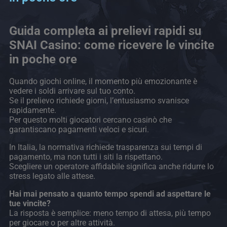
Guida completa ai prelievi rapidi su
SNAI Casino: come ricevere le vincite
in poche ore
Quando giochi online, il momento più emozionante è
vedere i soldi arrivare sul tuo conto.
Se il prelievo richiede giorni, l’entusiasmo svanisce
rapidamente.
Per questo molti giocatori cercano casinò che
garantiscano pagamenti veloci e sicuri.
In Italia, la normativa richiede trasparenza sui tempi di
pagamento, ma non tutti i siti la rispettano.
Scegliere un operatore affidabile significa anche ridurre lo
stress legato alle attese.
Hai mai pensato a quanto tempo spendi ad aspettare le
tue vincite?
La risposta è semplice: meno tempo di attesa, più tempo
per giocare o per altre attività.