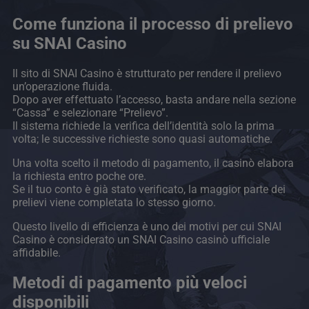
Come funziona il processo di prelievo
su SNAI Casino
Il sito di SNAI Casino è strutturato per rendere il prelievo
un’operazione fluida.
Dopo aver effettuato l’accesso, basta andare nella sezione
“Cassa” e selezionare “Prelievo”.
Il sistema richiede la verifica dell’identità solo la prima
volta; le successive richieste sono quasi automatiche.
Una volta scelto il metodo di pagamento, il casinò elabora
la richiesta entro poche ore.
Se il tuo conto è già stato verificato, la maggior parte dei
prelievi viene completata lo stesso giorno.
Questo livello di efficienza è uno dei motivi per cui SNAI
Casino è considerato un SNAI Casino casinò ufficiale
affidabile.
Metodi di pagamento più veloci
disponibili