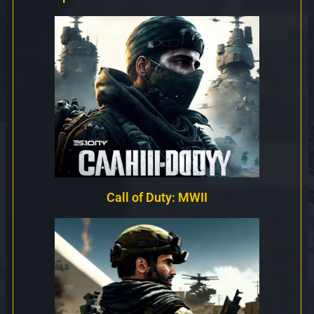
Call of Duty: MWII