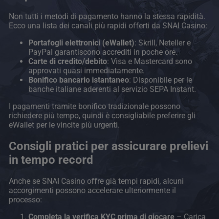
Non tutti i metodi di pagamento hanno la stessa rapidità.
Ecco una lista dei canali più rapidi offerti da SNAI Casino:
Portafogli elettronici (eWallet)
: Skrill, Neteller e
PayPal garantiscono accrediti in poche ore.
Carte di credito/debito
: Visa e Mastercard sono
approvati quasi immediatamente.
Bonifico bancario istantaneo
: Disponibile per le
banche italiane aderenti al servizio SEPA Instant.
I pagamenti tramite bonifico tradizionale possono
richiedere più tempo, quindi è consigliabile preferire gli
eWallet per le vincite più urgenti.
Consigli pratici per assicurare prelievi
in tempo record
Anche se SNAI Casino offre già tempi rapidi, alcuni
accorgimenti possono accelerare ulteriormente il
processo:
Completa la verifica KYC prima di giocare
– Carica