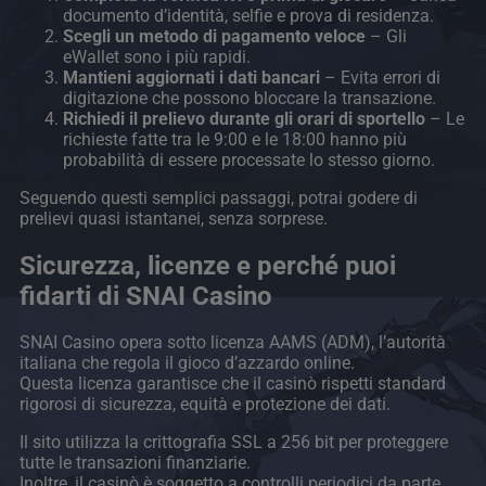
documento d’identità, selfie e prova di residenza.
Scegli un metodo di pagamento veloce
– Gli
eWallet sono i più rapidi.
Mantieni aggiornati i dati bancari
– Evita errori di
digitazione che possono bloccare la transazione.
Richiedi il prelievo durante gli orari di sportello
– Le
richieste fatte tra le 9:00 e le 18:00 hanno più
probabilità di essere processate lo stesso giorno.
Seguendo questi semplici passaggi, potrai godere di
prelievi quasi istantanei, senza sorprese.
Sicurezza, licenze e perché puoi
fidarti di SNAI Casino
SNAI Casino opera sotto licenza AAMS (ADM), l’autorità
italiana che regola il gioco d’azzardo online.
Questa licenza garantisce che il casinò rispetti standard
rigorosi di sicurezza, equità e protezione dei dati.
Il sito utilizza la crittografia SSL a 256 bit per proteggere
tutte le transazioni finanziarie.
Inoltre, il casinò è soggetto a controlli periodici da parte